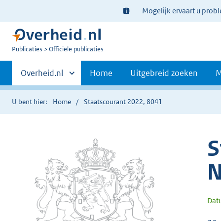
Ter
Mogelijk ervaart u prob
informatie:
U
Publicaties
Officiële publicaties
bent
Primaire
nu
Andere
Overheid.nl
Home
Uitgebreid zoeken
M
hier:
sites
navigatie
binnen
U bent hier:
Home
Staatscourant 2022, 8041
S
N
Dat