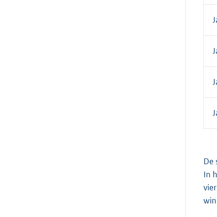
J
J
J
J
De 
In 
vie
win