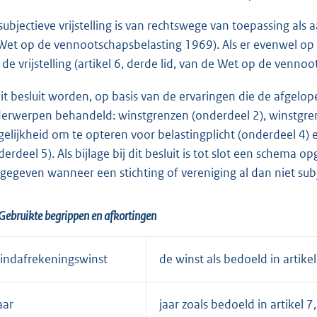
subjectieve vrijstelling is van rechtswege van toepassing als 
Wet op de vennootschapsbelasting 1969). Als er evenwel op 
 de vrijstelling (artikel 6, derde lid, van de Wet op de venno
dit besluit worden, op basis van de ervaringen die de afgelo
erwerpen behandeld: winstgrenzen (onderdeel 2), winstgren
elijkheid om te opteren voor belastingplicht (onderdeel 4) e
derdeel 5). Als bijlage bij dit besluit is tot slot een schem
gegeven wanneer een stichting of vereniging al dan niet subjec
Gebruikte begrippen en afkortingen
indafrekeningswinst
de winst als bedoeld in arti
aar
jaar zoals bedoeld in artikel 7