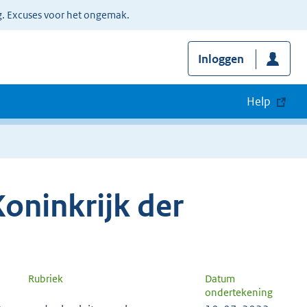
g. Excuses voor het ongemak.
Inloggen
Help
oninkrijk der
Rubriek
Datum
ondertekening