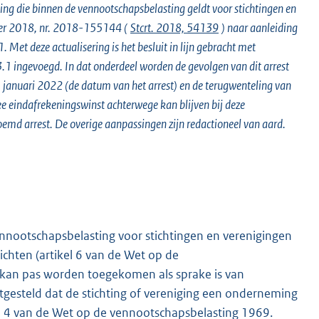
lling die binnen de vennootschapsbelasting geldt voor stichtingen en
ember 2018, nr. 2018-155144 (
Stcrt. 2018, 54139
) naar aanleiding
et deze actualisering is het besluit in lijn gebracht met
.1 ingevoegd. In dat onderdeel worden de gevolgen van dit arrest
1 januari 2022 (de datum van het arrest) en de terugwenteling van
ee eindafrekeningswinst achterwege kan blijven bij deze
rnoemd arrest. De overige aanpassingen zijn redactioneel van aard.
K
vennootschapsbelasting voor stichtingen en verenigingen
ichten (artikel 6 van de Wet op de
g kan pas worden toegekomen als sprake is van
stgesteld dat de stichting of vereniging een onderneming
rtikel 4 van de Wet op de vennootschapsbelasting 1969.