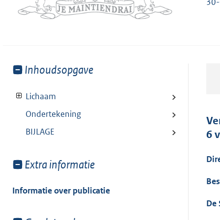
30-
Toon
Inhoudsopgave
meer
van:
Lichaam
Ondertekening
Ve
BIJLAGE
6 
Dir
Toon
Extra informatie
meer
Bes
van:
Informatie over publicatie
De 