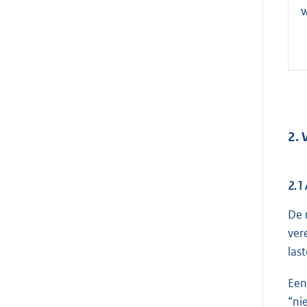
w
2. 
2.1
De 
ver
las
Een
“ni