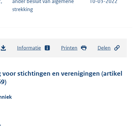
,
ander besluit van algemene
10-03-2022
strekking
Informatie
Printen
Delen
 voor stichtingen en verenigingen (artikel
9)
hniek
.