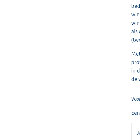
bed
win
win
als
(tw
Met
pro
in 
de 
Voor
Een
J