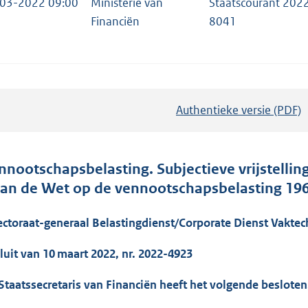
03-2022 09:00
Ministerie van
Staatscourant 2022
Financiën
8041
Authentieke versie (PDF)
b
e
s
t
nnootschapsbelasting. Subjectieve vrijstelling
a
van de Wet op de vennootschapsbelasting 196
n
d
ectoraat-generaal Belastingdienst/Corporate Dienst Vaktec
s
luit van 10 maart 2022, nr. 2022-4923
g
r
Staatssecretaris van Financiën heeft het volgende besloten
o