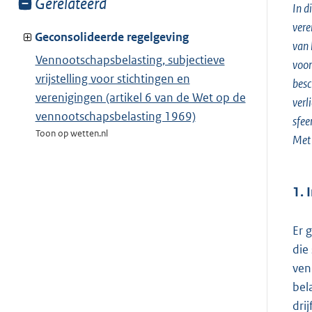
Toon
Gerelateerd
In d
meer
vere
van:
Geconsolideerde regelgeving
van 
Vennootschapsbelasting, subjectieve
voor
vrijstelling voor stichtingen en
besc
verenigingen (artikel 6 van de Wet op de
verl
vennootschapsbelasting 1969)
sfee
Toon op wetten.nl
Met 
1. 
Er 
die
ven
bel
dri