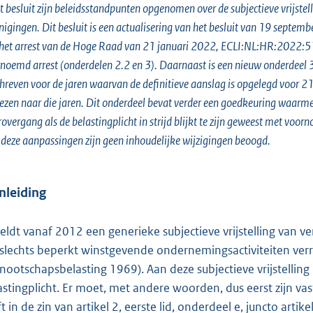
o
it besluit zijn beleidsstandpunten opgenomen over de subjectieve vrijste
t
nigingen. Dit besluit is een actualisering van het besluit van 19 sept
t
het arrest van de Hoge Raad van 21 januari 2022, ECLI:NL:HR:2022:51. M
e
noemd arrest (onderdelen 2.2 en 3). Daarnaast is een nieuw onderdeel 3
:
hreven voor de jaren waarvan de definitieve aanslag is opgelegd voor 2
6
iezen naar die jaren. Dit onderdeel bevat verder een goedkeuring waarm
4
rovergang als de belastingplicht in strijd blijkt te zijn geweest met voo
6
deze aanpassingen zijn geen inhoudelijke wijzigingen beoogd.
b
Inleiding
geldt vanaf 2012 een generieke subjectieve vrijstelling van 
 slechts beperkt winstgevende ondernemingsactiviteiten verr
nootschapsbelasting 1969). Aan deze subjectieve vrijstellin
astingplicht. Er moet, met andere woorden, dus eerst zijn va
jft in de zin van artikel 2, eerste lid, onderdeel e, juncto a