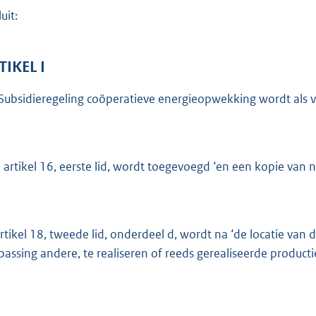
o
uit:
t
t
e
TIKEL I
:
Subsidieregeling coöperatieve energieopwekking wordt als vo
3
2
3
 artikel 16, eerste lid, wordt toegevoegd ‘en een kopie van n
b
artikel 18, tweede lid, onderdeel d, wordt na ‘de locatie van 
passing andere, te realiseren of reeds gerealiseerde producti