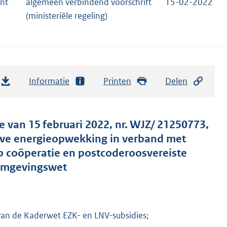
ant
algemeen verbindend voorschrift
15-02-2022
2
(ministeriële regeling)
Informatie
Printen
Delen
e van 15 februari 2022, nr. WJZ/ 21250773,
ieve energieopwekking in verband met
p coöperatie en postcoderoosvereiste
 Omgevingswet
3 van de Kaderwet EZK- en LNV-subsidies;