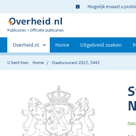
Ter
Mogelijk ervaart u prob
informatie:
U
Publicaties
Officiële publicaties
bent
Primaire
nu
Andere
Overheid.nl
Home
Uitgebreid zoeken
M
hier:
sites
navigatie
binnen
U bent hier:
Home
Staatscourant 2022, 5442
S
N
Dat