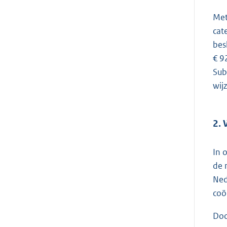
Met
cat
bes
€ 9
Sub
wij
2. 
In 
de 
Ned
coö
Doo