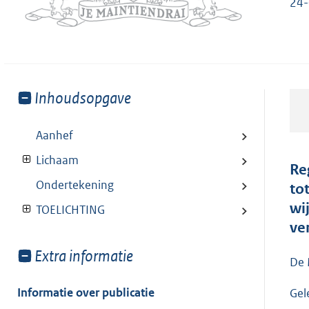
24-
Toon
Inhoudsopgave
meer
van:
Aanhef
Lichaam
Re
Ondertekening
to
wi
TOELICHTING
ve
Toon
Extra informatie
De 
meer
van:
Informatie over publicatie
Gel