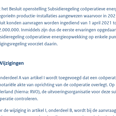
 het Besluit openstelling Subsidieregeling coöperatieve en
egorieën productie-installaties aangewezen waarvoor in 20
luit konden aanvragen worden ingediend van 1 april 2021 t
2.000.000. Inmiddels zijn dus de eerste ervaringen opgedaan
sidieregeling coöperatieve energieopwekking op enkele punt
zigingsregeling voorziet daarin.
Wijzigingen
onderdeel A van artikel I wordt toegevoegd dat een coöperati
notariële akte van oprichting van de coöperatie overlegt. 
erland (hierna: RVO), de uitvoeringsorganisatie voor deze su
peratie controleren.
r de wijziging in artikel I, onderdeel B, wordt bij de aanvraa