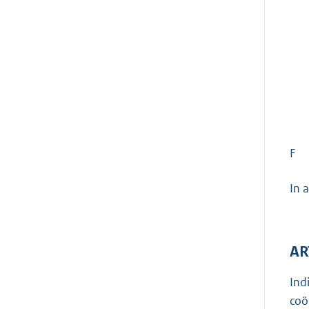
F
In 
AR
Ind
coö