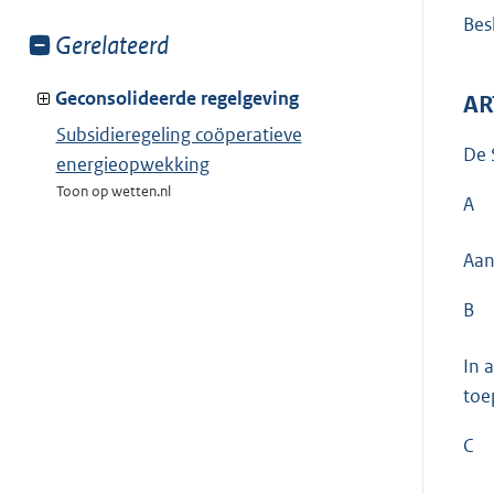
Besl
Toon
Gerelateerd
meer
van:
Geconsolideerde regelgeving
AR
Subsidieregeling coöperatieve
De 
energieopwekking
Toon op wetten.nl
A
Aan
B
In 
toe
C