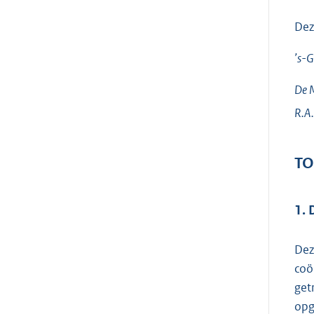
Dez
’s-G
De M
R.A.
TO
1. 
Dez
coö
get
opg