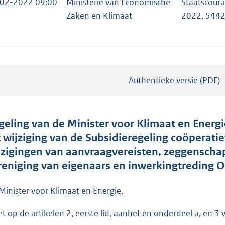
02-2022 09:00
Ministerie van Economische
Staatscour
Zaken en Klimaat
2022, 544
Authentieke versie (PDF)
b
e
s
t
geling van de Minister voor Klimaat en Energi
a
t wijziging van de Subsidieregeling coöperat
n
jzigingen van aanvraagvereisten, zeggenscha
d
reniging van eigenaars en inwerkingtreding
s
g
Minister voor Klimaat en Energie,
r
et op de artikelen 2, eerste lid, aanhef en onderdeel a, en 
o