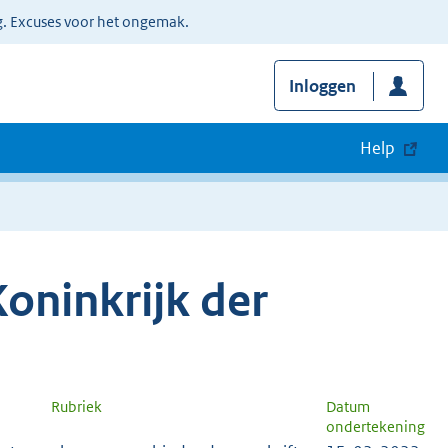
g. Excuses voor het ongemak.
Inloggen
Help
oninkrijk der
Rubriek
Datum
ondertekening