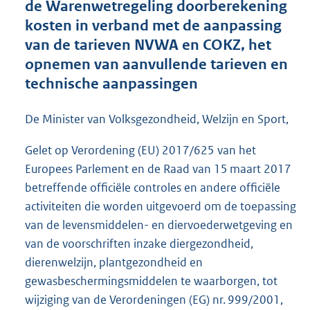
de Warenwetregeling doorberekening
o
kosten in verband met de aanpassing
t
t
van de tarieven NVWA en COKZ, het
e
opnemen van aanvullende tarieven en
:
technische aanpassingen
1
,
6
De Minister van Volksgezondheid, Welzijn en Sport,
M
b
Gelet op Verordening (EU) 2017/625 van het
Europees Parlement en de Raad van 15 maart 2017
betreffende officiële controles en andere officiële
activiteiten die worden uitgevoerd om de toepassing
van de levensmiddelen- en diervoederwetgeving en
van de voorschriften inzake diergezondheid,
dierenwelzijn, plantgezondheid en
gewasbeschermingsmiddelen te waarborgen, tot
wijziging van de Verordeningen (EG) nr. 999/2001,