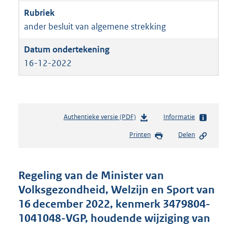
ander besluit van algemene strekking
16-12-2022
Authentieke versie (PDF)
b
Informatie
e
Printen
Delen
s
t
a
n
Regeling van de Minister van
d
Volksgezondheid, Welzijn en Sport van
s
16 december 2022, kenmerk 3479804-
g
r
1041048-VGP, houdende wijziging van
o