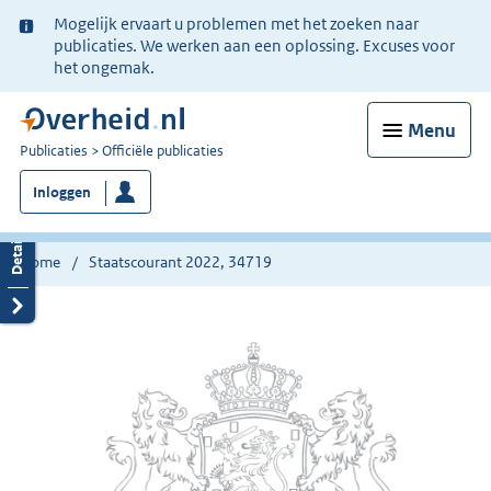
Ter
Mogelijk ervaart u problemen met het zoeken naar
informatie:
publicaties. We werken aan een oplossing. Excuses voor
het ongemak.
Menu
U
Publicaties
Officiële publicaties
bent
Inloggen
nu
hier:
Home
Staatscourant 2022, 34719