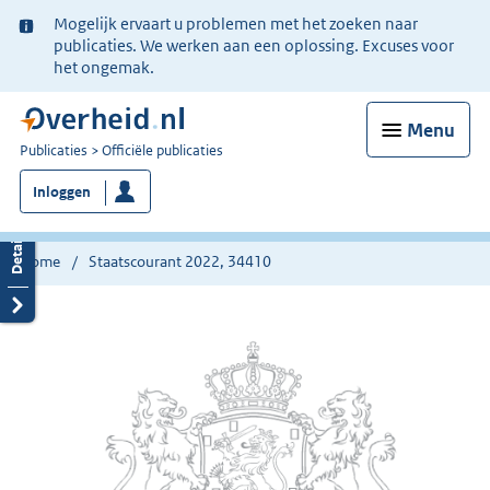
Ter
Mogelijk ervaart u problemen met het zoeken naar
informatie:
publicaties. We werken aan een oplossing. Excuses voor
het ongemak.
Menu
U
Publicaties
Officiële publicaties
bent
Inloggen
nu
hier:
Home
Staatscourant 2022, 34410