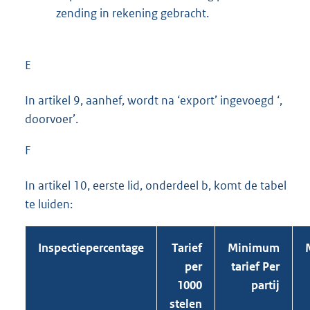
zending in rekening gebracht.
E
In artikel 9, aanhef, wordt na ‘export’ ingevoegd ‘,
doorvoer’.
F
In artikel 10, eerste lid, onderdeel b, komt de tabel
te luiden:
Inspectiepercentage
Tarief
Minimum
per
tarief Per
1000
partij
stelen