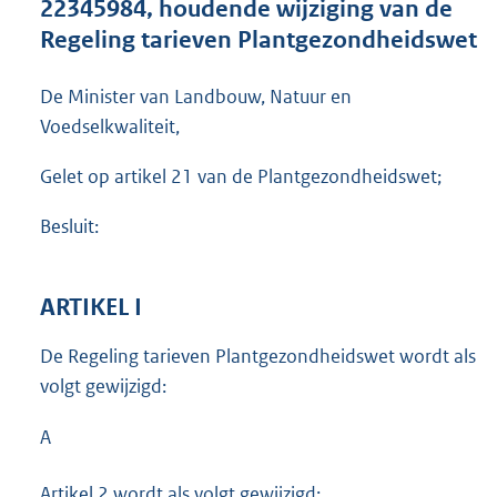
22345984, houdende wijziging van de
o
Regeling tarieven Plantgezondheidswet
o
t
t
De Minister van Landbouw, Natuur en
e
Voedselkwaliteit,
:
1
Gelet op artikel 21 van de Plantgezondheidswet;
,
2
Besluit:
M
b
ARTIKEL I
De Regeling tarieven Plantgezondheidswet wordt als
volgt gewijzigd:
A
Artikel 2 wordt als volgt gewijzigd: