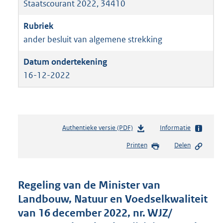
Staatscourant 2022, 34410
ander besluit van algemene strekking
16-12-2022
Authentieke versie (PDF)
b
Informatie
e
Printen
Delen
s
t
a
n
Regeling van de Minister van
d
Landbouw, Natuur en Voedselkwaliteit
s
van 16 december 2022, nr. WJZ/
g
r