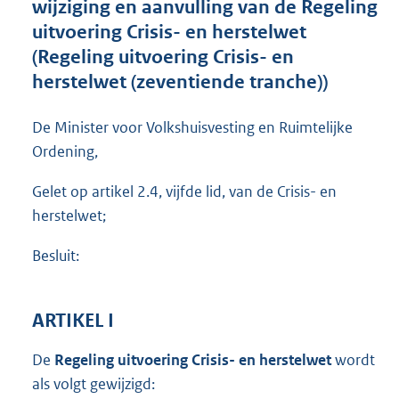
wijziging en aanvulling van de Regeling
o
uitvoering Crisis- en herstelwet
o
(Regeling uitvoering Crisis- en
t
t
herstelwet (zeventiende tranche))
e
:
De Minister voor Volkshuisvesting en Ruimtelijke
6
,
Ordening,
2
M
Gelet op artikel 2.4, vijfde lid, van de Crisis- en
b
herstelwet;
Besluit:
ARTIKEL I
De
Regeling uitvoering Crisis- en herstelwet
wordt
als volgt gewijzigd: