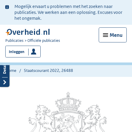
Ter
Mogelijk ervaart u problemen met het zoeken naar
informatie:
publicaties. We werken aan een oplossing. Excuses voor
het ongemak.
Menu
U
Publicaties
Officiële publicaties
bent
Inloggen
nu
hier:
Home
Staatscourant 2022, 26488