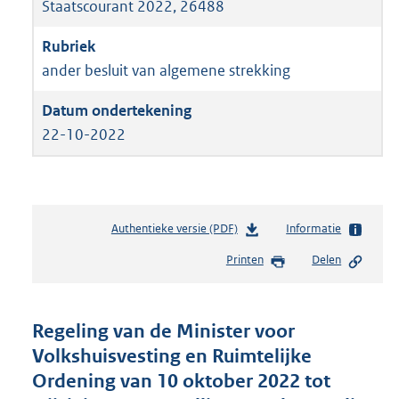
Staatscourant 2022, 26488
ander besluit van algemene strekking
22-10-2022
Authentieke versie (PDF)
b
Informatie
e
Printen
Delen
s
t
a
n
Regeling van de Minister voor
d
Volkshuisvesting en Ruimtelijke
s
Ordening van 10 oktober 2022 tot
g
r