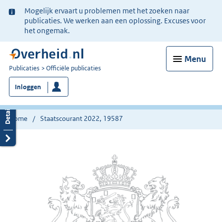
Ter
Mogelijk ervaart u problemen met het zoeken naar
informatie:
publicaties. We werken aan een oplossing. Excuses voor
het ongemak.
Menu
U
Publicaties
Officiële publicaties
bent
Inloggen
nu
hier:
Home
Staatscourant 2022, 19587