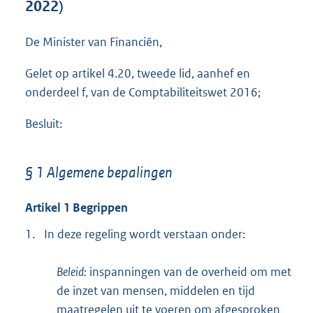
2022)
o
t
t
De Minister van Financiën,
e
:
Gelet op artikel 4.20, tweede lid, aanhef en
9
onderdeel f, van de Comptabiliteitswet 2016;
5
5
Besluit:
K
b
§ 1 Algemene bepalingen
Artikel 1 Begrippen
1.
In deze regeling wordt verstaan onder:
Beleid:
inspanningen van de overheid om met
de inzet van mensen, middelen en tijd
maatregelen uit te voeren om afgesproken