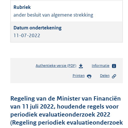
ander besluit van algemene strekking
11-07-2022
Authentieke versie (PDF)
b
Informatie
e
Printen
Delen
s
t
a
n
Regeling van de Minister van Financiën
d
van 11 juli 2022, houdende regels voor
s
periodiek evaluatieonderzoek 2022
g
r
(Regeling periodiek evaluatieonderzoek
o