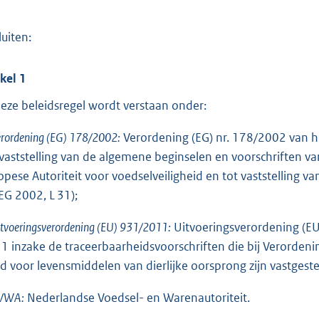
luiten:
ikel 1
deze beleidsregel wordt verstaan onder:
rordening (EG) 178/2002:
Verordening (EG) nr. 178/2002 van h
 vaststelling van de algemene beginselen en voorschriften v
opese Autoriteit voor voedselveiligheid en tot vaststelling
EG 2002, L 31);
tvoeringsverordening (EU) 931/2011:
Uitvoeringsverordening (E
1 inzake de traceerbaarheidsvoorschriften die bij Verorden
d voor levensmiddelen van dierlijke oorsprong zijn vastgest
VWA:
Nederlandse Voedsel- en Warenautoriteit.