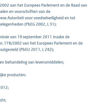
8/2002 van het Europees Parlement en de Raad van
selen en voorschriften van de
se Autoriteit voor voedselveiligheid en tot
ngelegenheden (PbEG 2002, L 31);
missie van 19 september 2011 inzake de
) nr. 178/2002 van het Europees Parlement en de
vastgesteld (PbEU 2011, L 242);
K
ng en behandeling van levensmiddelen;
lijke producten;
2012;
cht;