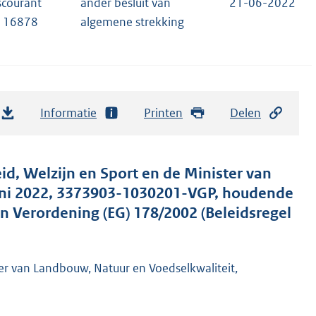
scourant
ander besluit van
21-06-2022
, 16878
algemene strekking
Informatie
Printen
Delen
id, Welzijn en Sport en de Minister van
juni 2022, 3373903-1030201-VGP, houdende
an Verordening (EG) 178/2002 (Beleidsregel
er van Landbouw, Natuur en Voedselkwaliteit,