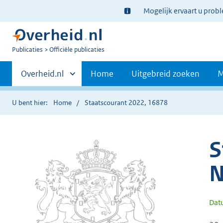
Ter
Mogelijk ervaart u prob
informatie:
U
Publicaties
Officiële publicaties
bent
Primaire
nu
Andere
Overheid.nl
Home
Uitgebreid zoeken
M
hier:
sites
navigatie
binnen
U bent hier:
Home
Staatscourant 2022, 16878
S
N
Dat