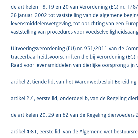
o
de artikelen 18, 19 en 20 van Verordening (EG) nr. 17
t
28 januari 2002 tot vaststelling van de algemene begin
t
levensmiddelenwetgeving, tot oprichting van een Europe
e
vaststelling van procedures voor voedselveiligheidsaa
:
5
Uitvoeringsverordening (EU) nr. 931/2011 van de Com
3
traceerbaarheidsvoorschriften die bij Verordening (EG
7
Raad voor levensmiddelen van dierlijke oorsprong zijn 
b
artikel 2, tiende lid, van het Warenwetbesluit Bereidi
artikel 2.4, eerste lid, onderdeel b, van de Regeling dier
de artikelen 20, 29 en 62 van de Regeling diervoeders 
artikel 4:81, eerste lid, van de Algemene wet bestuursre