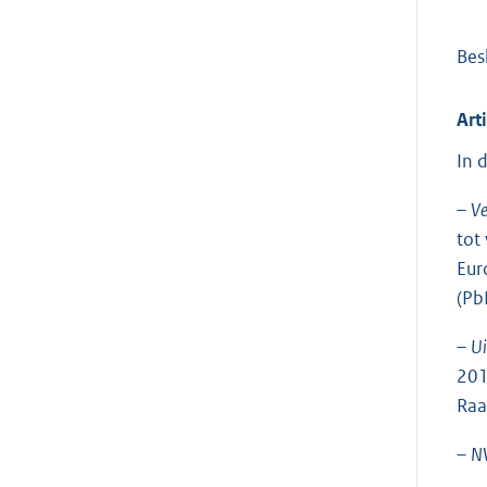
Bes
Art
In 
–
Ve
tot
Eur
(Pb
–
Ui
201
Raa
–
N