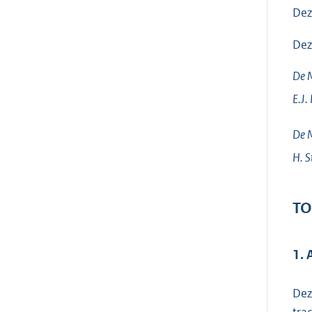
Dez
Dez
De M
E.J.
De M
H.
S
TO
1.
Dez