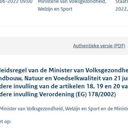
06-2022 09:00
Ministerie van Volksgezondheid,
Staat
Welzijn en Sport
2022
Authentieke versie (PDF)
b
e
s
t
leidsregel van de Minister van Volksgezondhe
a
ndbouw, Natuur en Voedselkwaliteit van 21 
n
dere invulling van de artikelen 18, 19 en 20 v
d
dere invulling Verordening (EG) 178/2002)
s
g
Minister van Volksgezondheid, Welzijn en Sport en de Minist
r
et op:
o