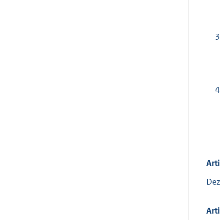
3
4
Art
Dez
Art