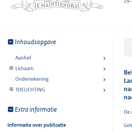
29-
Toon
Inhoudsopgave
meer
van:
Aanhef
Lichaam
Be
Ondertekening
La
na
TOELICHTING
na
Toon
Extra informatie
De 
meer
van:
Informatie over publicatie
Gel