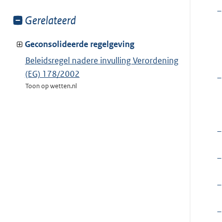
–
Toon
Gerelateerd
meer
van:
Geconsolideerde regelgeving
Beleidsregel nadere invulling Verordening
(EG) 178/2002
–
Toon op wetten.nl
–
–
–
–