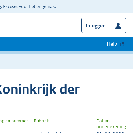
g. Excuses voor het ongemak.
Inloggen
Help
oninkrijk der
ang en nummer
Rubriek
Datum
ondertekening