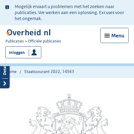
Ter
Mogelijk ervaart u problemen met het zoeken naar
informatie:
publicaties. We werken aan een oplossing. Excuses voor
het ongemak.
Menu
U
Publicaties
Officiële publicaties
bent
Inloggen
nu
hier:
Home
Staatscourant 2022, 14563