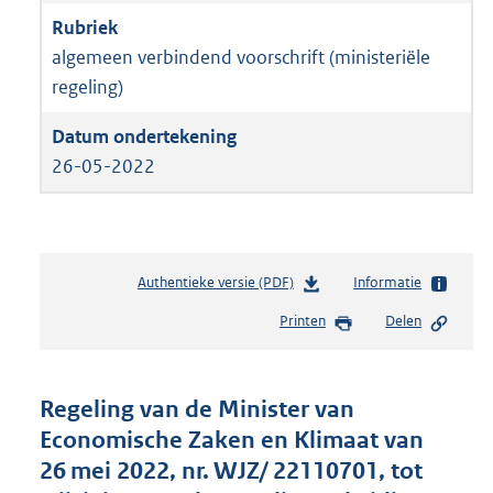
algemeen verbindend voorschrift (ministeriële
regeling)
26-05-2022
Authentieke versie (PDF)
b
Informatie
e
Printen
Delen
s
t
a
n
Regeling van de Minister van
d
Economische Zaken en Klimaat van
s
26 mei 2022, nr. WJZ/ 22110701, tot
g
r