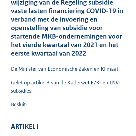
wijziging van de Regeling subsidie
o
vaste lasten financiering COVID-19 in
o
verband met de invoering en
t
t
openstelling van subsidie voor
e
startende MKB-ondernemingen voor
:
het vierde kwartaal van 2021 en het
2
,
eerste kwartaal van 2022
4
M
De Minister van Economische Zaken en Klimaat,
b
Gelet op artikel 3 van de Kaderwet EZK- en LNV-
subsidies;
Besluit:
ARTIKEL I