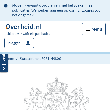
Ter
Mogelijk ervaart u problemen met het zoeken naar
informatie:
publicaties. We werken aan een oplossing. Excuses voor
het ongemak.
Menu
U
Publicaties
Officiële publicaties
bent
Inloggen
nu
hier:
Home
Staatscourant 2021, 49806