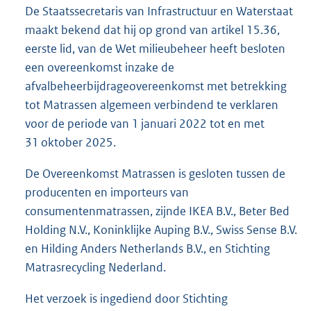
e
De Staatssecretaris van Infrastructuur en Waterstaat
:
maakt bekend dat hij op grond van artikel 15.36,
1
,
eerste lid, van de Wet milieubeheer heeft besloten
2
een overeenkomst inzake de
M
afvalbeheerbijdrageovereenkomst met betrekking
b
tot Matrassen algemeen verbindend te verklaren
voor de periode van 1 januari 2022 tot en met
31 oktober 2025.
De Overeenkomst Matrassen is gesloten tussen de
producenten en importeurs van
consumentenmatrassen, zijnde IKEA B.V., Beter Bed
Holding N.V., Koninklijke Auping B.V., Swiss Sense B.V.
en Hilding Anders Netherlands B.V., en Stichting
Matrasrecycling Nederland.
Het verzoek is ingediend door Stichting