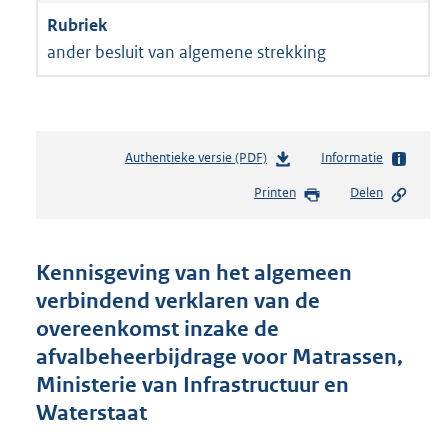
ander besluit van algemene strekking
Authentieke versie (PDF)
b
Informatie
e
Printen
Delen
s
t
a
n
Kennisgeving van het algemeen
d
verbindend verklaren van de
s
overeenkomst inzake de
g
r
afvalbeheerbijdrage voor Matrassen,
o
Ministerie van Infrastructuur en
o
Waterstaat
t
t