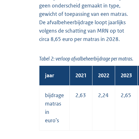
geen onderscheid gemaakt in type,
gewicht of toepassing van een matras.
De afvalbeheerbijdrage loopt jaarlijks
volgens de schatting van MRN op tot
circa 8,65 euro per matras in 2028.
Tabel 2: verloop afvalbeheerbijdrage per matras.
jaar
2021
2022
2023
bijdrage
2,63
2,24
2,65
matras
in
euro’s