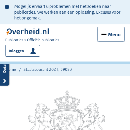
Ter
Mogelijk ervaart u problemen met het zoeken naar
informatie:
publicaties. We werken aan een oplossing. Excuses voor
het ongemak.
Menu
U
Publicaties
Officiële publicaties
bent
Inloggen
nu
hier:
Home
Staatscourant 2021, 39083