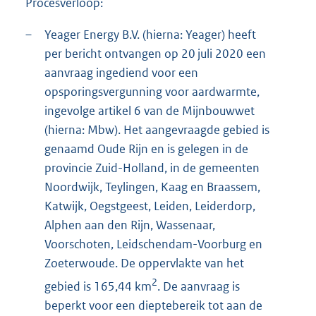
Procesverloop:
e
:
1
–
Yeager Energy B.V. (hierna: Yeager) heeft
9
per bericht ontvangen op 20 juli 2020 een
4
aanvraag ingediend voor een
K
opsporingsvergunning voor aardwarmte,
b
ingevolge artikel 6 van de Mijnbouwwet
(hierna: Mbw). Het aangevraagde gebied is
genaamd Oude Rijn en is gelegen in de
provincie Zuid-Holland, in de gemeenten
Noordwijk, Teylingen, Kaag en Braassem,
Katwijk, Oegstgeest, Leiden, Leiderdorp,
Alphen aan den Rijn, Wassenaar,
Voorschoten, Leidschendam-Voorburg en
Zoeterwoude. De oppervlakte van het
2
gebied is 165,44 km
. De aanvraag is
beperkt voor een dieptebereik tot aan de