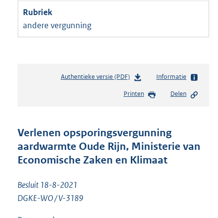
andere vergunning
Authentieke versie (PDF)
b
Informatie
e
Printen
Delen
s
t
a
n
Verlenen opsporingsvergunning
d
aardwarmte Oude Rijn, Ministerie van
s
Economische Zaken en Klimaat
g
r
o
Besluit 18-8-2021
o
DGKE-WO / V-3189
t
t