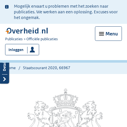
Ter
Mogelijk ervaart u problemen met het zoeken naar
informatie:
publicaties. We werken aan een oplossing. Excuses voor
het ongemak.
Menu
U
Publicaties
Officiële publicaties
bent
Inloggen
nu
hier:
Home
Staatscourant 2020, 66967