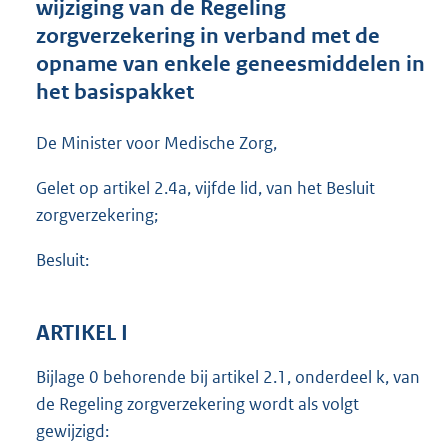
wijziging van de Regeling
o
zorgverzekering in verband met de
o
opname van enkele geneesmiddelen in
t
t
het basispakket
e
:
De Minister voor Medische Zorg,
5
3
Gelet op artikel 2.4a, vijfde lid, van het Besluit
4
K
zorgverzekering;
b
Besluit:
ARTIKEL I
Bijlage 0 behorende bij artikel 2.1, onderdeel k, van
de Regeling zorgverzekering wordt als volgt
gewijzigd: