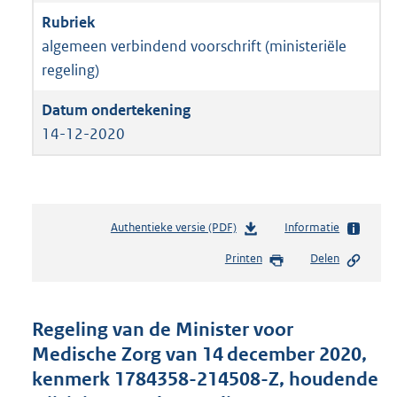
algemeen verbindend voorschrift (ministeriële
regeling)
14-12-2020
Authentieke versie (PDF)
b
Informatie
e
Printen
Delen
s
t
a
n
Regeling van de Minister voor
d
Medische Zorg van 14 december 2020,
s
kenmerk 1784358-214508-Z, houdende
g
r