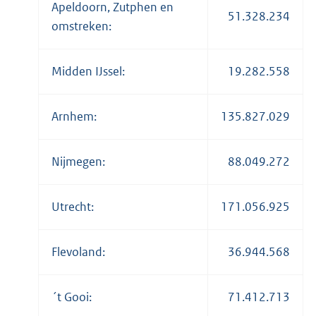
Apeldoorn, Zutphen en
51.328.234
omstreken:
Midden IJssel:
19.282.558
Arnhem:
135.827.029
Nijmegen:
88.049.272
Utrecht:
171.056.925
Flevoland:
36.944.568
´t Gooi:
71.412.713