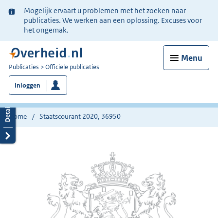
Ter
Mogelijk ervaart u problemen met het zoeken naar
informatie:
publicaties. We werken aan een oplossing. Excuses voor
het ongemak.
Menu
U
Publicaties
Officiële publicaties
bent
Inloggen
nu
hier:
Home
Staatscourant 2020, 36950