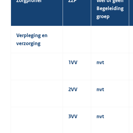
Zorgprofiel
ZZP
Wel of geen
Begeleiding
groep
Verpleging en
verzorging
1VV
nvt
2VV
nvt
3VV
nvt