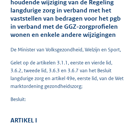
houdende wijziging van de Regeling
o
langdurige zorg in verband met het
o
vaststellen van bedragen voor het pgb
t
t
in verband met de GGZ-zorgprofielen
e
wonen en enkele andere wijzigingen
:
9
4
De Minister van Volksgezondheid, Welzijn en Sport,
4
K
Gelet op de artikelen 3.1.1, eerste en vierde lid,
b
3.6.2, tweede lid, 3.6.3 en 3.6.7 van het Besluit
langdurige zorg en artikel 49e, eerste lid, van de Wet
marktordening gezondheidszorg;
Besluit:
ARTIKEL I