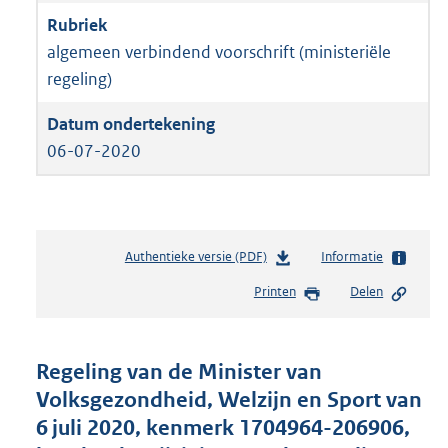
algemeen verbindend voorschrift (ministeriële
regeling)
06-07-2020
Authentieke versie (PDF)
b
Informatie
e
Printen
Delen
s
t
a
n
Regeling van de Minister van
d
Volksgezondheid, Welzijn en Sport van
s
6 juli 2020, kenmerk 1704964-206906,
g
r