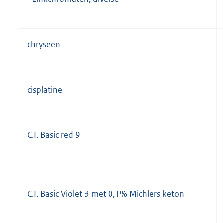
chryseen
cisplatine
C.I. Basic red 9
C.I. Basic Violet 3 met 0,1% Michlers keton