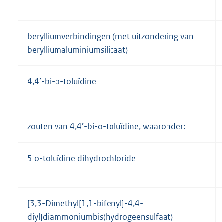
berylliumverbindingen (met uitzondering van
berylliumaluminiumsilicaat)
4,4’-bi-o-toluïdine
zouten van 4,4’-bi-o-toluïdine, waaronder:
5 o-toluïdine dihydrochloride
[3,3-Dimethyl[1,1-bifenyl]-4,4-
diyl]diammoniumbis(hydrogeensulfaat)