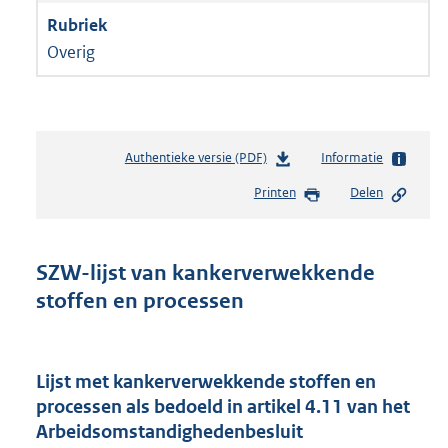
Overig
Authentieke versie (PDF)
b
Informatie
e
Printen
Delen
s
t
a
n
SZW-lijst van kankerverwekkende
d
stoffen en processen
s
g
r
o
Lijst met kankerverwekkende stoffen en
o
processen als bedoeld in artikel 4.11 van het
t
Arbeidsomstandighedenbesluit
t