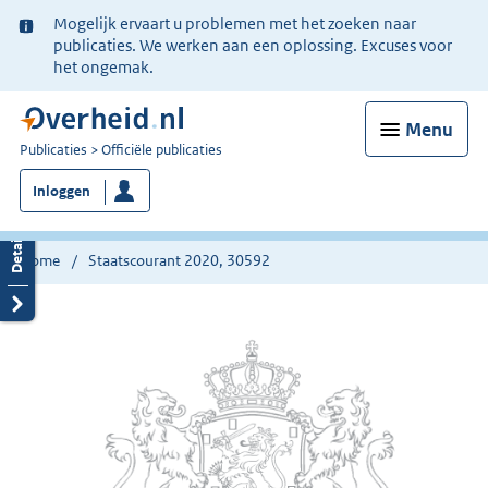
Ter
Mogelijk ervaart u problemen met het zoeken naar
informatie:
publicaties. We werken aan een oplossing. Excuses voor
het ongemak.
Menu
U
Publicaties
Officiële publicaties
bent
Inloggen
nu
hier:
Home
Staatscourant 2020, 30592