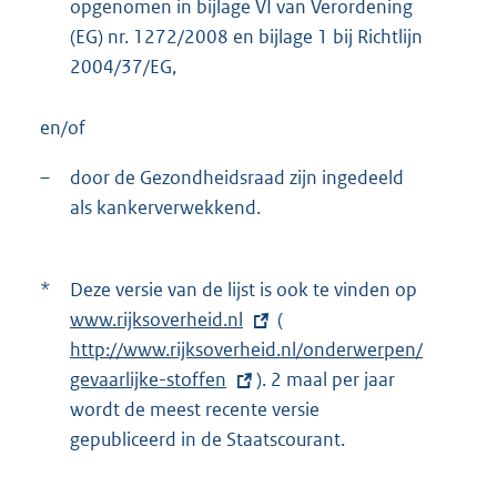
opgenomen in bijlage VI van Verordening
(EG) nr. 1272/2008 en bijlage 1 bij Richtlijn
2004/37/EG,
en/of
–
door de Gezondheidsraad zijn ingedeeld
als kankerverwekkend.
*
Deze versie van de lijst is ook te vinden op
E
www.rijksoverheid.nl
(
E
x
http://www.rijksoverheid.nl/onderwerpen/
x
t
gevaarlijke-stoffen
). 2 maal per jaar
t
e
wordt de meest recente versie
e
r
gepubliceerd in de Staatscourant.
r
n
n
e