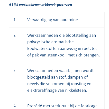
e
l
A Lijst van kankerverwekkende processen
l
i
i
n
1
Vervaardiging van auramine.
n
k
k
:
:
2
Werkzaamheden die blootstelling aan
polycyclische aromatische
koolwaterstoffen aanwezig in roet, teer
of pek van steenkool, met zich brengen.
3
Werkzaamheden waarbij men wordt
blootgesteld aan stof, dampen of
nevels die vrijkomen bij roosting en
elektroraffinage van nikkelsteen.
4
Procédé met sterk zuur bij de fabricage