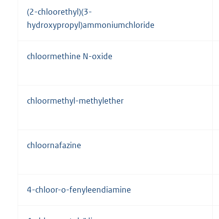
(2-chloorethyl)(3-
hydroxypropyl)ammoniumchloride
chloormethine N-oxide
chloormethyl-methylether
chloornafazine
4-chloor-o-fenyleendiamine