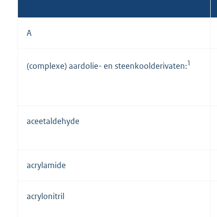
A
1
(complexe) aardolie- en steenkoolderivaten:
aceetaldehyde
acrylamide
acrylonitril