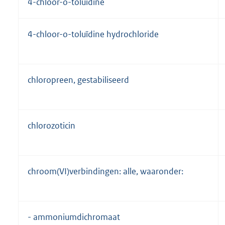
4-chloor-o-toluïdine
4-chloor-o-toluïdine hydrochloride
chloropreen, gestabiliseerd
chlorozoticin
chroom(VI)verbindingen: alle, waaronder:
- ammoniumdichromaat