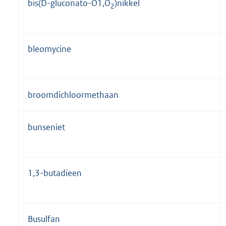
bis(D-gluconato-O1,O
)nikkel
2
bleomycine
broomdichloormethaan
bunseniet
1,3-butadieen
Busulfan