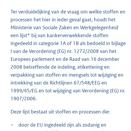
e
:
Ter verduidelijking van de vraag om welke stoffen en
2
processen het hier in ieder geval gaat, houdt het
,
1
Ministerie van Sociale Zaken en Werkgelegenheid
M
een lijst* bij van kankerverwekkende stoffen
b
ingedeeld in categorie 1A of 1B als bedoeld in bijlage
I van de Verordening (EG) nr. 1272/2008 van het
Europees parlement en de Raad van 16 december
2008 betreffende de indeling, etikettering en
verpakking van stoffen en mengsels tot wijziging en
intrekking van de Richtlijnen 67/548/EEG en
1999/45/EG en tot wijziging van Verordening (EG) nr.
1907/2006.
Deze lijst bestaat uit stoffen en processen die:
–
door de EU ingedeeld zijn als zodanig en