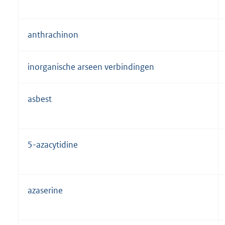
anthrachinon
inorganische arseen verbindingen
asbest
5-azacytidine
azaserine