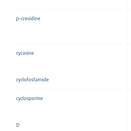
p-cresidine
cycasine
cyclofosfamide
cyclosporine
D