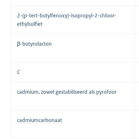
2-(p-tert-butylfenoxy)-isopropyl-2-chloor-
ethylsulfiet
β-butyrolacton
C
cadmium, zowel gestabiliseerd als pyrofoor
cadmiumcarbonaat