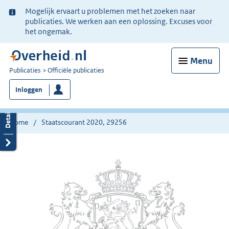
Ter
Mogelijk ervaart u problemen met het zoeken naar
informatie:
publicaties. We werken aan een oplossing. Excuses voor
het ongemak.
Menu
U
Publicaties
Officiële publicaties
bent
Inloggen
nu
hier:
Home
Staatscourant 2020, 29256