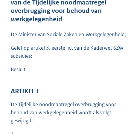
van de Tijdelijke noodmaatregel
o
overbrugging voor behoud van
o
werkgelegenheid
t
t
e
De Minister van Sociale Zaken en Werkgelegenheid,
:
8
Gelet op artikel 3, eerste lid, van de Kaderwet SZW-
0
subsidies;
5
K
b
Besluit:
ARTIKEL I
De Tijdelijke noodmaatregel overbrugging voor
behoud van werkgelegenheid wordt als volgt
gewijzigd: