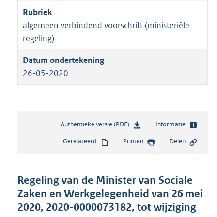
algemeen verbindend voorschrift (ministeriële
regeling)
26-05-2020
Authentieke versie (PDF)
b
Informatie
e
Gerelateerd
Printen
Delen
s
t
a
n
Regeling van de Minister van Sociale
d
Zaken en Werkgelegenheid van 26 mei
s
2020, 2020-0000073182, tot wijziging
g
r