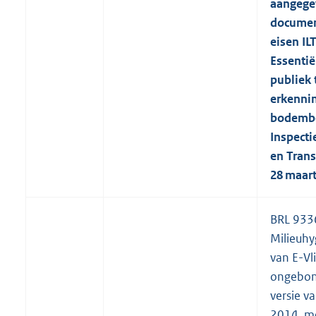
aangege
documen
eisen IL
Essentië
publiek 
erkenni
bodembe
Inspect
en Trans
28 maar
BRL 933
Milieuhy
van E-Vl
ongebon
versie v
2014, me