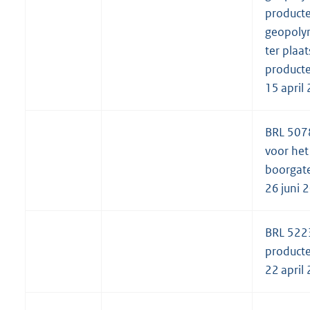
product
geopoly
ter plaa
producte
15 april
BRL 507
voor het
boorgate
26 juni 
BRL 522
producte
22 april