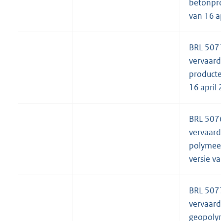
betonpro
van 16 a
BRL 507
vervaard
producte
16 april
BRL 507
vervaard
polymee
versie v
BRL 507
vervaard
geopoly