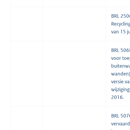
BRL 250
Recyclin
van 15 j
BRL 506
voor toe
buitenw
wanden)
versie va
wijziging
2016.
BRL 507
vervaard