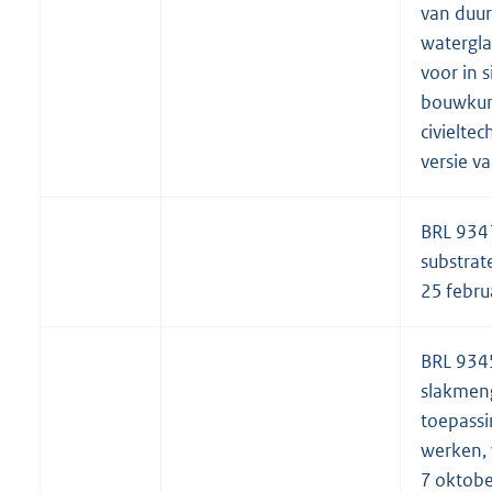
van duu
watergl
voor in s
bouwkun
civielte
versie v
BRL 934
substrat
25 febru
BRL 934
slakmeng
toepass
werken, 
7 oktobe