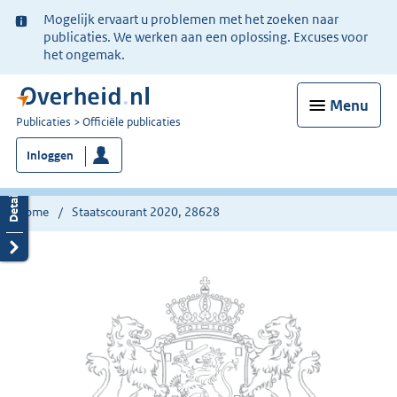
Ter
Mogelijk ervaart u problemen met het zoeken naar
informatie:
publicaties. We werken aan een oplossing. Excuses voor
het ongemak.
Menu
U
Publicaties
Officiële publicaties
bent
Inloggen
nu
hier:
Home
Staatscourant 2020, 28628