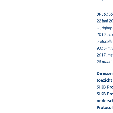
BRL 9335 
22 juni 2
wijziging
2019, en 
protocoll
9335-4, ve
2017, met
28 maart
De essen
toezicht
SIKB
Pro
SIKB Pro
ondersch
Protocol