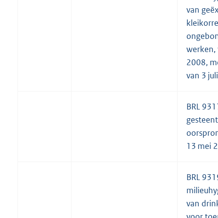
van geë
kleikorre
ongebon
werken, 
2008, me
van 3 jul
BRL 931
gesteent
oorspron
13 mei 
BRL 931
milieuhy
van drin
voor toe