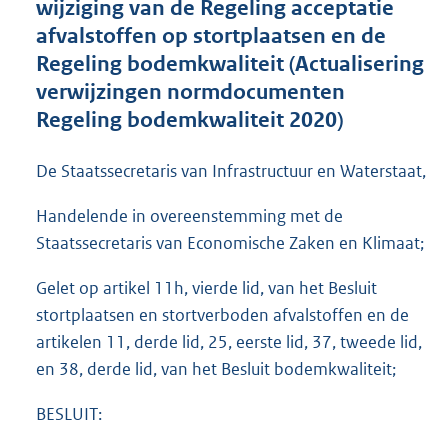
wijziging van de Regeling acceptatie
o
afvalstoffen op stortplaatsen en de
o
Regeling bodemkwaliteit (Actualisering
t
t
verwijzingen normdocumenten
e
Regeling bodemkwaliteit 2020)
:
1
,
De Staatssecretaris van Infrastructuur en Waterstaat,
6
M
Handelende in overeenstemming met de
b
Staatssecretaris van Economische Zaken en Klimaat;
Gelet op artikel 11h, vierde lid, van het Besluit
stortplaatsen en stortverboden afvalstoffen en de
artikelen 11, derde lid, 25, eerste lid, 37, tweede lid,
en 38, derde lid, van het Besluit bodemkwaliteit;
BESLUIT: