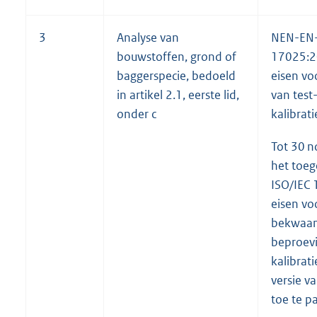
3
Analyse van
NEN-EN-
bouwstoffen, grond of
17025:2
baggerspecie, bedoeld
eisen vo
in artikel 2.1, eerste lid,
van test
onder c
kalibrati
Tot 30 
het toe
ISO/IEC
eisen vo
bekwaam
beproev
kalibrati
versie v
toe te p