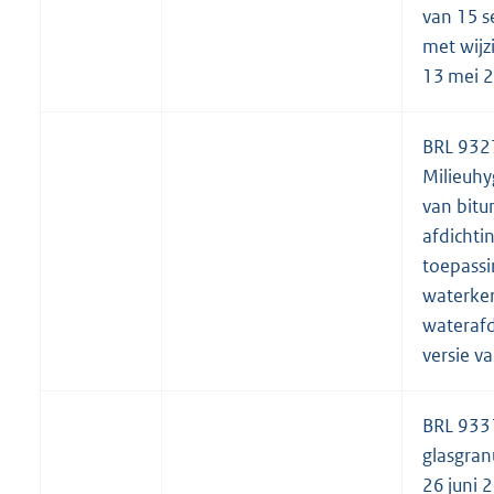
van 15 
met wijz
13 mei 
BRL 932
Milieuhy
van bit
afdichti
toepassi
waterke
waterafd
versie v
BRL 933
glasgran
26 juni 