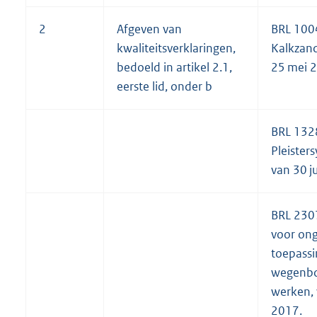
2
Afgeven van
BRL 100
kwaliteitsverklaringen,
Kalkzand
bedoeld in artikel 2.1,
25 mei 
eerste lid, onder b
BRL 132
Pleister
van 30 j
BRL 230
voor on
toepassi
wegenb
werken, v
2017.