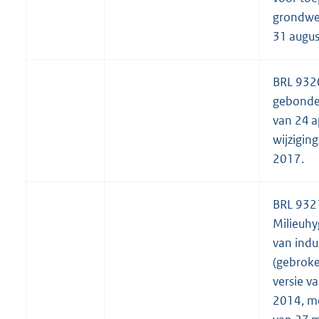
grondwer
31 augus
BRL 932
gebonden
van 24 a
wijzigin
2017.
BRL 932
Milieuhy
van indu
(gebroke
versie v
2014, me