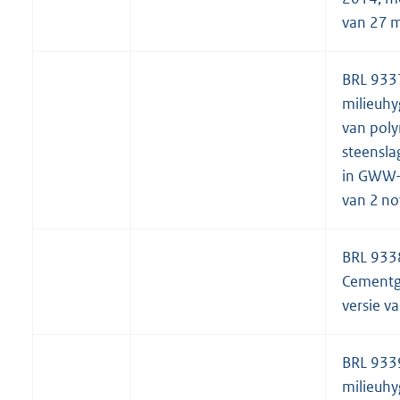
van 27 m
BRL 933
milieuhy
van pol
steensla
in GWW-
van 2 n
BRL 933
Cementg
versie v
BRL 933
milieuhy