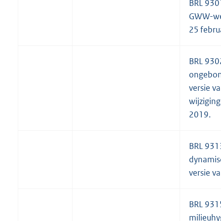
BRL 930
GWW-wer
25 febru
BRL 930
ongebon
versie v
wijzigin
2019.
BRL 9313
dynamis
versie v
BRL 931
milieuhy