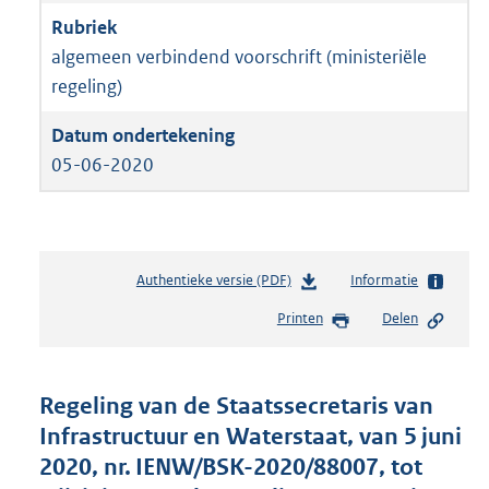
algemeen verbindend voorschrift (ministeriële
regeling)
05-06-2020
Authentieke versie (PDF)
b
Informatie
e
Printen
Delen
s
t
a
n
Regeling van de Staatssecretaris van
d
Infrastructuur en Waterstaat, van 5 juni
s
2020, nr. IENW/BSK-2020/88007, tot
g
r