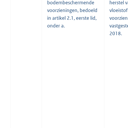
bodembeschermende
herstel 
voorzieningen, bedoeld
vloeisto
in artikel 2.1, eerste lid,
voorzieni
onder a.
vastgest
2018.