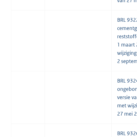
van 27 m
BRL 932
cementg
reststoff
1 maart
wijzigin
2 septe
BRL 932
ongebon
versie v
met wijz
27 mei 
BRL 9326