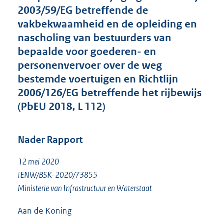
e
2003/59/EG betreffende de
:
vakbekwaamheid en de opleiding en
1
,
nascholing van bestuurders van
5
bepaalde voor goederen- en
M
personenvervoer over de weg
b
bestemde voertuigen en Richtlijn
2006/126/EG betreffende het rijbewijs
(PbEU 2018, L 112)
Nader Rapport
12 mei 2020
IENW/BSK-2020/73855
Ministerie van Infrastructuur en Waterstaat
Aan de Koning