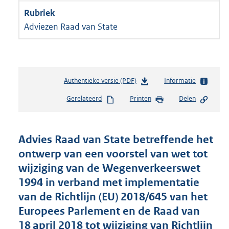
Adviezen Raad van State
Authentieke versie (PDF)
b
Informatie
e
Gerelateerd
Printen
Delen
s
t
a
n
Advies Raad van State betreffende het
d
ontwerp van een voorstel van wet tot
s
wijziging van de Wegenverkeerswet
g
r
1994 in verband met implementatie
o
van de Richtlijn (EU) 2018/645 van het
o
Europees Parlement en de Raad van
t
t
18 april 2018 tot wijziging van Richtlijn