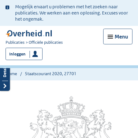
Ter
Mogelijk ervaart u problemen met het zoeken naar
informatie:
publicaties. We werken aan een oplossing. Excuses voor
het ongemak.
Menu
U
Publicaties
Officiële publicaties
bent
Inloggen
nu
hier:
Home
Staatscourant 2020, 27701