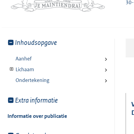
30-
Toon
Inhoudsopgave
meer
van:
Aanhef
Lichaam
Ondertekening
Toon
Extra informatie
meer
van:
Informatie over publicatie