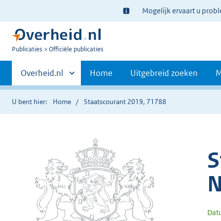
Ter
Mogelijk ervaart u prob
informatie:
U
Publicaties
Officiële publicaties
bent
Primaire
nu
Andere
Overheid.nl
Home
Uitgebreid zoeken
M
hier:
sites
navigatie
binnen
U bent hier:
Home
Staatscourant 2019, 71788
S
N
Dat