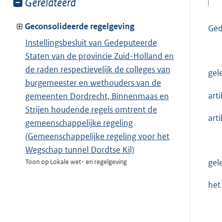
Toon
Gerelateerd
meer
van:
Geconsolideerde regelgeving
Ged
Instellingsbesluit van Gedeputeerde
Staten van de provincie Zuid-Holland en
de raden respectievelijk de colleges van
gel
burgemeester en wethouders van de
art
gemeenten Dordrecht, Binnenmaas en
Strijen houdende regels omtrent de
art
gemeenschappelijke regeling
(Gemeenschappelijke regeling voor het
Wegschap tunnel Dordtse Kil)
gel
Toon op Lokale wet- en regelgeving
het