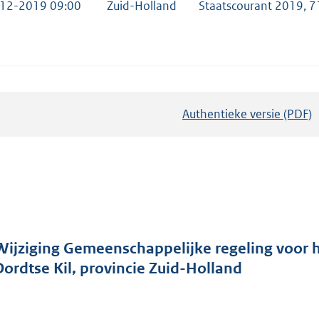
12-2019 09:00
Zuid-Holland
Staatscourant 2019, 
Authentieke versie (PDF)
b
e
s
t
a
n
d
Wijziging Gemeenschappelijke regeling voor 
s
Dordtse Kil, provincie Zuid-Holland
g
r
o