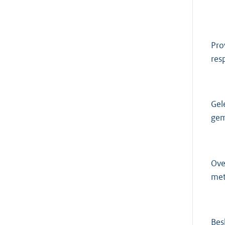
Pro
res
Gel
gem
Ove
met
Bes