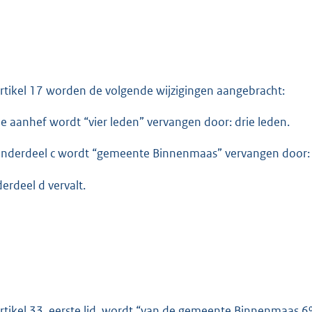
artikel 17 worden de volgende wijzigingen aangebracht:
de aanhef wordt “vier leden” vervangen door: drie leden.
onderdeel c wordt “gemeente Binnenmaas” vervangen door:
erdeel d vervalt.
artikel 33, eerste lid, wordt “van de gemeente Binnenmaas 