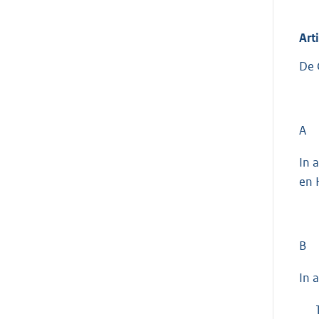
Art
De 
A
In 
en 
B
In 