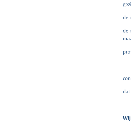
gez
de 
de 
maa
pro
con
dat
Wij