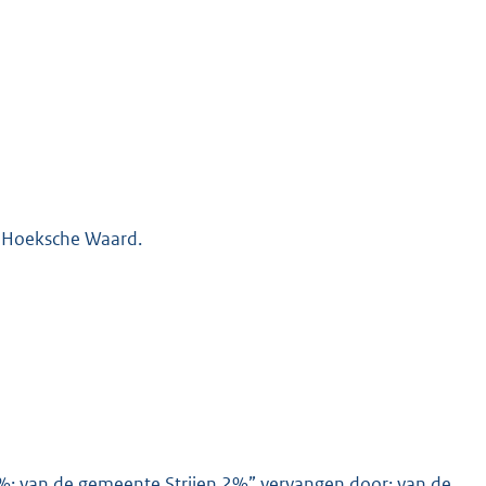
 Hoeksche Waard.
6%; van de gemeente Strijen 2%” vervangen door: van de