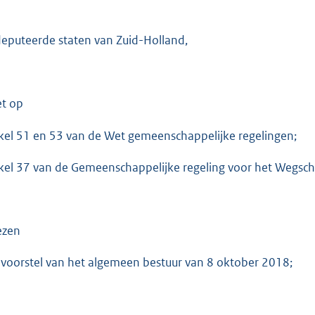
o
t
eputeerde staten van Zuid-Holland,
t
e
:
4
et op
1
ikel 51 en 53 van de Wet gemeenschappelijke regelingen;
6
ikel 37 van de Gemeenschappelijke regeling voor het Wegsch
b
ezen
 voorstel van het algemeen bestuur van 8 oktober 2018;