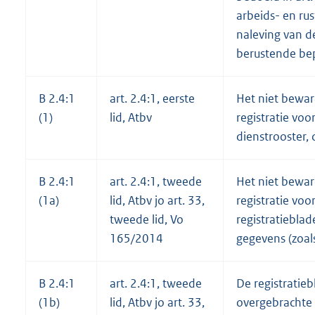
arbeids- en rus
naleving van d
berustende be
B 2.4:1
art. 2.4:1, eerste
Het niet bewar
(1)
lid, Atbv
registratie vo
dienstrooster,
B 2.4:1
art. 2.4:1, tweede
Het niet bewar
(1a)
lid, Atbv jo art. 33,
registratie voo
tweede lid, Vo
registratiebla
165/2014
gegevens (zoal
B 2.4:1
art. 2.4:1, tweede
De registratie
(1b)
lid, Atbv jo art. 33,
overgebrachte 