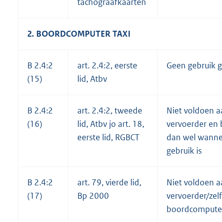
tachograafkaarten
2. BOORDCOMPUTER TAXI
B 2.4:2
art. 2.4:2, eerste
Geen gebruik 
(15)
lid, Atbv
B 2.4:2
art. 2.4:2, tweede
Niet voldoen aa
(16)
lid, Atbv jo art. 18,
vervoerder en 
eerste lid, RGBCT
dan wel wanne
gebruik is
B 2.4:2
art. 79, vierde lid,
Niet voldoen aa
(17)
Bp 2000
vervoerder/zel
boordcompute