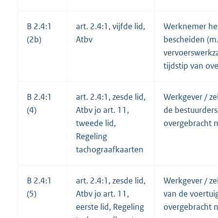
B 2.4:1
art. 2.4:1, vijfde lid,
Werknemer heef
(2b)
Atbv
bescheiden (m.b
vervoerswerkz
tijdstip van o
B 2.4:1
art. 2.4:1, zesde lid,
Werkgever / ze
(4)
Atbv jo art. 11,
de bestuurders
tweede lid,
overgebracht n
Regeling
tachograafkaarten
B 2.4:1
art. 2.4:1, zesde lid,
Werkgever / ze
(5)
Atbv jo art. 11,
van de voertui
eerste lid, Regeling
overgebracht n