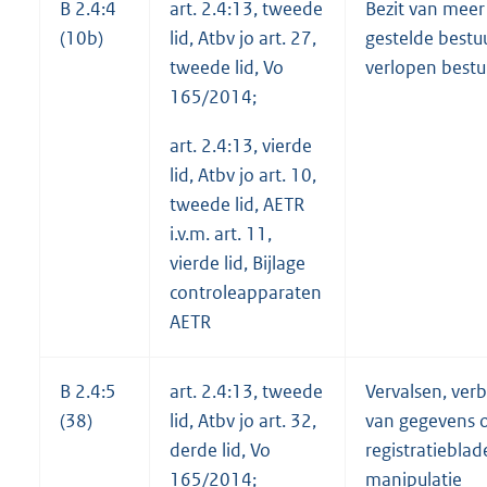
B 2.4:4
art. 2.4:13, tweede
Bezit van meer
(10b)
lid, Atbv jo art. 27,
gestelde bestu
tweede lid, Vo
verlopen bestu
165/2014;
art. 2.4:13, vierde
lid, Atbv jo art. 10,
tweede lid, AETR
i.v.m. art. 11,
vierde lid, Bijlage
controleapparaten
AETR
B 2.4:5
art. 2.4:13, tweede
Vervalsen, verb
(38)
lid, Atbv jo art. 32,
van gegevens 
derde lid, Vo
registratiebla
165/2014;
manipulatie