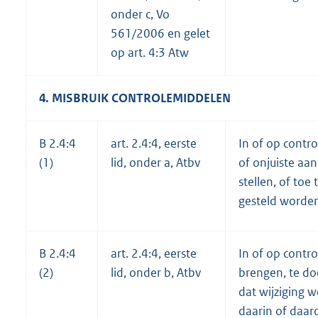
onder c, Vo
561/2006 en gelet
op art. 4:3 Atw
4. MISBRUIK CONTROLEMIDDELEN
B 2.4:4
art. 2.4:4, eerste
In of op contr
(1)
lid, onder a, Atbv
of onjuiste aan
stellen, of toe 
gesteld worde
B 2.4:4
art. 2.4:4, eerste
In of op contr
(2)
lid, onder b, Atbv
brengen, te do
dat wijziging 
daarin of daar