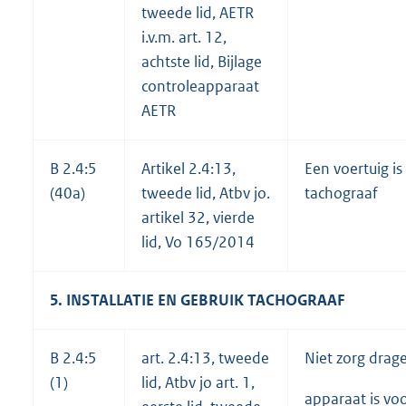
tweede lid, AETR
i.v.m. art. 12,
achtste lid, Bijlage
controleapparaat
AETR
B 2.4:5
Artikel 2.4:13,
Een voertuig i
(40a)
tweede lid, Atbv jo.
tachograaf
artikel 32, vierde
lid, Vo 165/2014
5. INSTALLATIE EN GEBRUIK TACHOGRAAF
B 2.4:5
art. 2.4:13, tweede
Niet zorg drag
(1)
lid, Atbv jo art. 1,
apparaat is vo