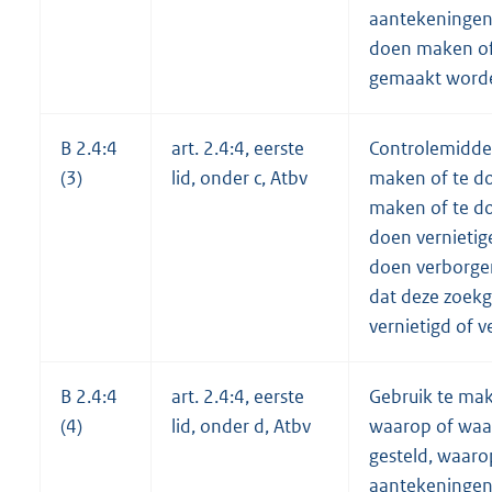
aantekeningen,
doen maken of 
gemaakt word
B 2.4:4
art. 2.4:4, eerste
Controlemiddel
(3)
lid, onder c, Atbv
maken of te d
maken of te do
doen vernietig
doen verborgen
dat deze zoek
vernietigd of
B 2.4:4
art. 2.4:4, eerste
Gebruik te ma
(4)
lid, onder d, Atbv
waarop of waar
gesteld, waaro
aantekeningen 