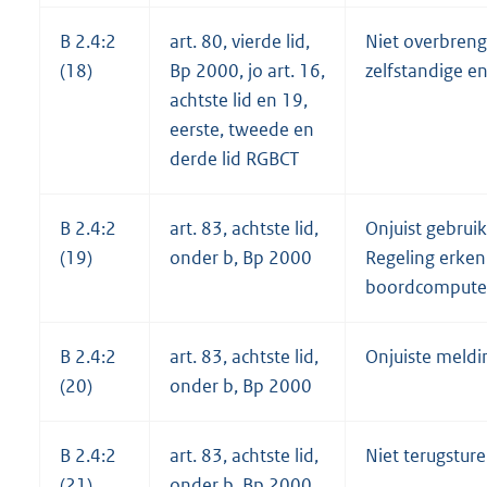
B 2.4:2
art. 80, vierde lid,
Niet overbreng
(18)
Bp 2000, jo art. 16,
zelfstandige e
achtste lid en 19,
eerste, tweede en
derde lid RGBCT
B 2.4:2
art. 83, achtste lid,
Onjuist gebruik
(19)
onder b, Bp 2000
Regeling erke
boordcomputer
B 2.4:2
art. 83, achtste lid,
Onjuiste meldi
(20)
onder b, Bp 2000
B 2.4:2
art. 83, achtste lid,
Niet terugstur
(21)
onder b, Bp 2000