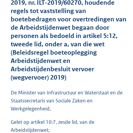
2019, nr. ILT-2019/60270, houdende
o
regels tot vaststelling van
t
t
boetebedragen voor overtredingen van
e
de Arbeidstijdenwet begaan door
:
personen als bedoeld in artikel 5:12,
1
,
tweede lid, onder a, van die wet
6
(Beleidsregel boeteoplegging
M
Arbeidstijdenwet en
b
Arbeidstijdenbesluit vervoer
(wegvervoer) 2019)
De Minister van Infrastructuur en Waterstaat en de
Staatssecretaris van Sociale Zaken en
Werkgelegenheid,
Gelet op artikel 10:7, zesde lid, van de
Arbeidstijdenwet;