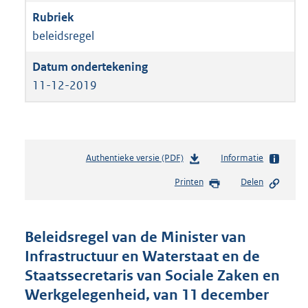
beleidsregel
11-12-2019
Authentieke versie (PDF)
b
Informatie
e
Printen
Delen
s
t
a
n
Beleidsregel van de Minister van
d
Infrastructuur en Waterstaat en de
s
Staatssecretaris van Sociale Zaken en
g
r
Werkgelegenheid, van 11 december
o