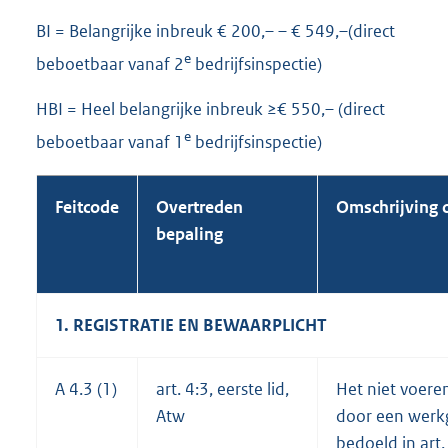
BI = Belangrijke inbreuk € 200,– – € 549,–(direct
e
beboetbaar vanaf 2
bedrijfsinspectie)
HBI = Heel belangrijke inbreuk ≥€ 550,– (direct
e
beboetbaar vanaf 1
bedrijfsinspectie)
Feitcode
Overtreden
Omschrijving 
bepaling
1. REGISTRATIE EN BEWAARPLICHT
A 4.3 (1)
art. 4:3, eerste lid,
Het niet voeren
Atw
door een werkg
bedoeld in art. 