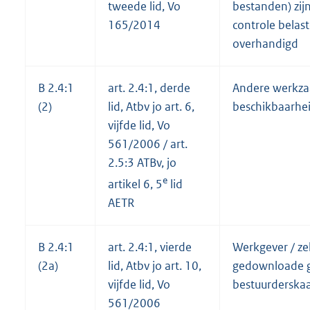
tweede lid, Vo
bestanden) zij
165/2014
controle belas
overhandigd
B 2.4:1
art. 2.4:1, derde
Andere werkz
(2)
lid, Atbv jo art. 6,
beschikbaarheid
vijfde lid, Vo
561/2006 / art.
2.5:3 ATBv, jo
e
artikel 6, 5
lid
AETR
B 2.4:1
art. 2.4:1, vierde
Werkgever / zel
(2a)
lid, Atbv jo art. 10,
gedownloade g
vijfde lid, Vo
bestuurderska
561/2006