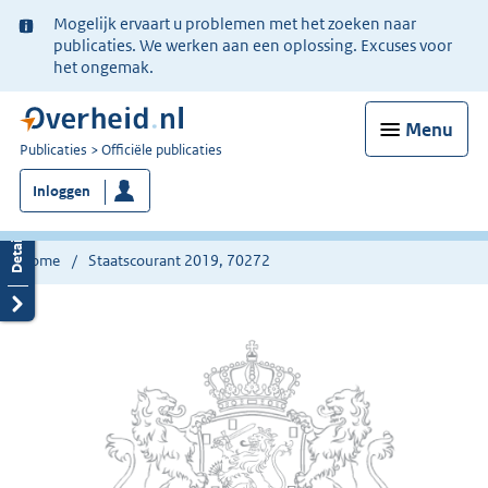
Ter
Mogelijk ervaart u problemen met het zoeken naar
informatie:
publicaties. We werken aan een oplossing. Excuses voor
het ongemak.
Menu
U
Publicaties
Officiële publicaties
bent
Inloggen
nu
hier:
Home
Staatscourant 2019, 70272