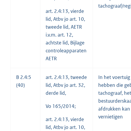
tachograaf/reg
art. 2.4:13, vierde
lid, Atbv jo art. 10,
tweede lid, AETR
i.v.m. art. 12,
achtste lid, Bijlage
controleapparaten
AETR
B 2.4:5
art. 2.4:13, tweede
In het voertui
(40)
lid, Atbv jo art. 32,
hebben die ge
derde lid,
tachograaf, het
bestuurderskaa
Vo 165/2014;
afdrukken kan 
vernietigen
art. 2.4:13, vierde
lid, Atbv jo art. 10,