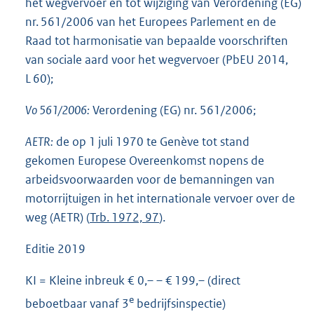
het wegvervoer en tot wijziging van Verordening (EG)
nr. 561/2006 van het Europees Parlement en de
Raad tot harmonisatie van bepaalde voorschriften
van sociale aard voor het wegvervoer (PbEU 2014,
L 60);
Vo 561/2006:
Verordening (EG) nr. 561/2006;
AETR:
de op 1 juli 1970 te Genève tot stand
gekomen Europese Overeenkomst nopens de
arbeidsvoorwaarden voor de bemanningen van
motorrijtuigen in het internationale vervoer over de
weg (AETR) (
Trb. 1972, 97
).
Editie 2019
KI = Kleine inbreuk € 0,– – € 199,– (direct
e
beboetbaar vanaf 3
bedrijfsinspectie)