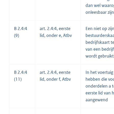
dan wel waaro
onleesbaar zij
B 2.4:4
art. 2.4:4, eerste
Een niet op zi
(9)
lid, onder e, Atbv
bestuurderskaa
bedrijfskaart 
van een bedrij
wordt gebruikt
B 2.4:4
art. 2.4:4, eerste
In het voertui
(11)
lid, onder f, Atbv
hebben die voo
onderdelen a to
eerste lid van
aangewend