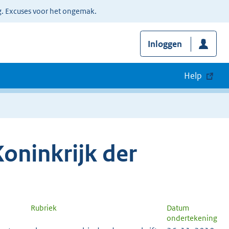
g. Excuses voor het ongemak.
Inloggen
Help
oninkrijk der
Rubriek
Datum
ondertekening