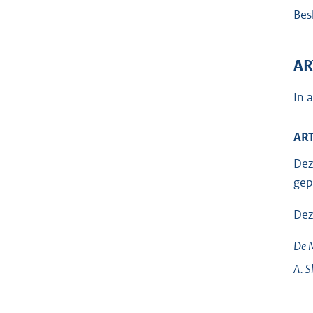
Besl
AR
In 
ART
Dez
gep
Dez
De M
A.
S