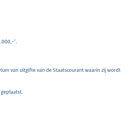
.000,–’.
K
tum van uitgifte van de Staatscourant waarin zij wordt
 geplaatst.