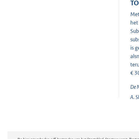
TO
Met
het
Sub
sub
is 
als
ter
€ 3
De M
A.
S