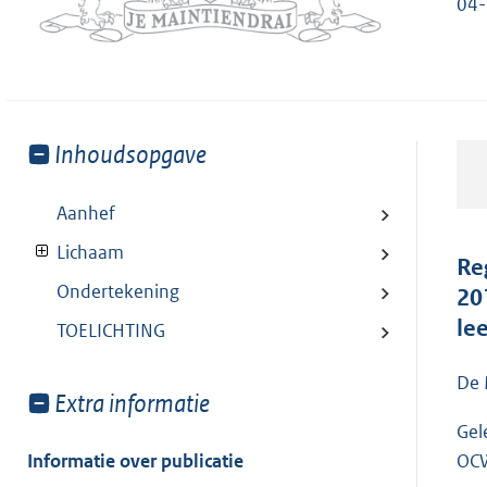
04-
Toon
Inhoudsopgave
meer
van:
Aanhef
Lichaam
Re
Ondertekening
20
le
TOELICHTING
De 
Toon
Extra informatie
meer
Gel
van:
Informatie over publicatie
OCW