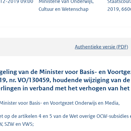
12-2019 09:00
Ministerie van Onderwijs,
Staatscour
Cultuur en Wetenschap
2019, 660
Authentieke versie (PDF)
b
e
s
t
geling van de Minister voor Basis- en Voort
a
19, nr. VO/130459, houdende wijziging van d
n
erlingen in verband met het verhogen van het
d
s
Minister voor Basis- en Voortgezet Onderwijs en Media,
g
et op de artikelen 4 en 5 van de Wet overige OCW-subsidies e
r
, SZW en VWS;
o