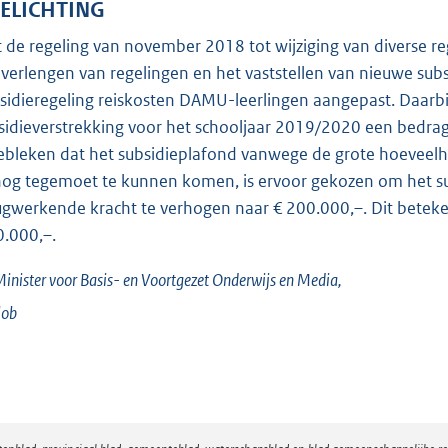
ELICHTING
 de regeling van november 2018 tot wijziging van diverse r
 verlengen van regelingen en het vaststellen van nieuwe subs
sidieregeling reiskosten DAMU-leerlingen aangepast. Daarbij i
sidieverstrekking voor het schooljaar 2019/2020 een bedrag
gebleken dat het subsidieplafond vanwege de grote hoeveel
nog tegemoet te kunnen komen, is ervoor gekozen om het s
ugwerkende kracht te verhogen naar € 200.000,–. Dit betek
0.000,–.
inister voor Basis- en Voortgezet Onderwijs en Media,
lob