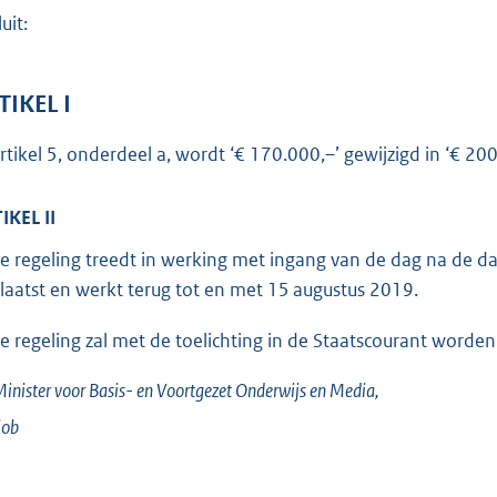
o
uit:
t
t
e
TIKEL I
:
artikel 5, onderdeel a, wordt ‘€ 170.000,–’ gewijzigd in ‘€ 200
1
8
IKEL II
2
e regeling treedt in werking met ingang van de dag na de da
b
laatst en werkt terug tot en met 15 augustus 2019.
e regeling zal met de toelichting in de Staatscourant worden
inister voor Basis- en Voortgezet Onderwijs en Media,
lob