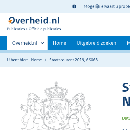
Ter
Mogelijk ervaart u prob
informatie:
U
Publicaties
Officiële publicaties
bent
Primaire
nu
Andere
Overheid.nl
Home
Uitgebreid zoeken
M
hier:
sites
navigatie
binnen
U bent hier:
Home
Staatscourant 2019, 66068
S
N
Dat