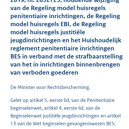
2019, nr. 2652725, houdende wijziging
r
van de Regeling model huisregels
o
penitentiaire inrichtingen, de Regeling
o
model huisregels EBI, de Regeling
t
t
model huisregels justitiële
e
jeugdinrichtingen en het Huishoudelijk
:
reglement penitentiaire inrichtingen
6
8
BES in verband met de strafbaarstelling
4
van het in inrichtingen binnenbrengen
K
van verboden goederen
b
De Minister voor Rechtsbescherming,
Gelet op artikel 5, eerste lid, van de Penitentiaire
beginselenwet, artikel 4, eerste lid, van de
Beginselenwet justitiële jeugdinrichtingen en artikel
13 van de Wet beginselen gevangeniswezen BES;