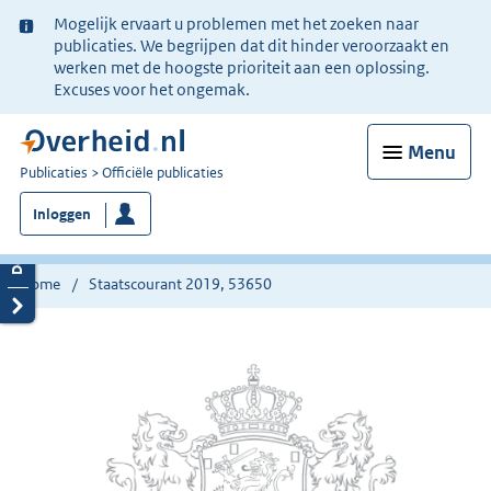
Ter
Mogelijk ervaart u problemen met het zoeken naar
informatie:
publicaties. We begrijpen dat dit hinder veroorzaakt en
werken met de hoogste prioriteit aan een oplossing.
Excuses voor het ongemak.
Menu
U
Publicaties
Officiële publicaties
bent
Inloggen
nu
hier:
Home
Staatscourant 2019, 53650