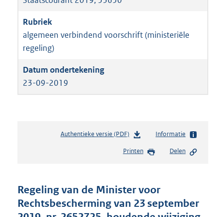
algemeen verbindend voorschrift (ministeriële
regeling)
23-09-2019
Authentieke versie (PDF)
b
Informatie
e
Printen
Delen
s
t
a
n
Regeling van de Minister voor
d
Rechtsbescherming van 23 september
s
g