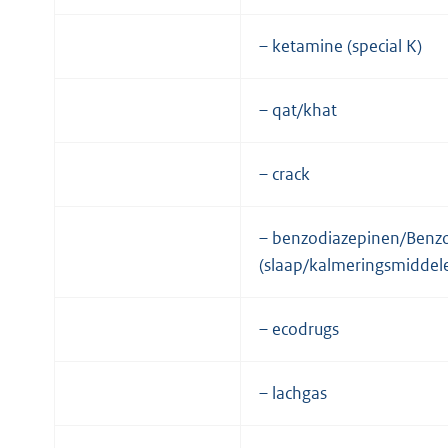
– ketamine (special K)
– qat/khat
– crack
– benzodiazepinen/Benzo
(slaap/kalmeringsmiddel
– ecodrugs
– lachgas