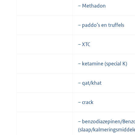
– Methadon
– paddo’s en truffels
– XTC
– ketamine (special K)
– qat/khat
– crack
– benzodiazepinen/Benzo
(slaap/kalmeringsmiddel