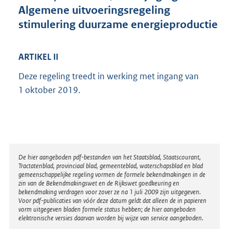
t
Algemene uitvoeringsregeling
e
stimulering duurzame energieproductie
:
1
0
ARTIKEL II
7
K
Deze regeling treedt in werking met ingang van
b
1 oktober 2019.
Disclaimer
De hier aangeboden pdf-bestanden van het Staatsblad, Staatscourant,
Tractatenblad, provinciaal blad, gemeenteblad, waterschapsblad en blad
gemeenschappelijke regeling vormen de formele bekendmakingen in de
zin van de Bekendmakingswet en de Rijkswet goedkeuring en
bekendmaking verdragen voor zover ze na 1 juli 2009 zijn uitgegeven.
Voor pdf-publicaties van vóór deze datum geldt dat alleen de in papieren
vorm uitgegeven bladen formele status hebben; de hier aangeboden
elektronische versies daarvan worden bij wijze van service aangeboden.