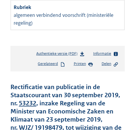
algemeen verbindend voorschrift (ministeriële
regeling)
Authentieke versie (PDF)
b
Informatie
e
Gerelateerd
Printen
Delen
s
t
a
n
Rectificatie van publicatie in de
d
Staatscourant van 30 september 2019,
s
nr.
53232
, inzake Regeling van de
g
r
Minister van Economische Zaken en
o
Klimaat van 23 september 2019,
o
nr. WJZ/ 19198479, tot wijziging van de
t