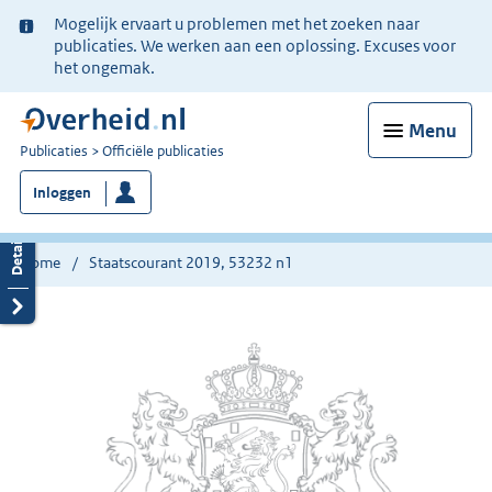
Ter
Mogelijk ervaart u problemen met het zoeken naar
informatie:
publicaties. We werken aan een oplossing. Excuses voor
het ongemak.
Menu
U
Publicaties
Officiële publicaties
bent
Inloggen
nu
hier:
Home
Staatscourant 2019, 53232 n1