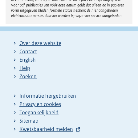
Voor pdf-publicaties van vóór deze datum geldt dat alleen de in papieren
vorm uitgegeven bladen formele status hebben; de hier aangeboden
elektronische versies daarvan worden bij wijze van service aangeboden.
Over deze website
Contact
English
Help
Zoeken
Informatie hergebruiken
Privacy en cookies
Toegankelijkheid
Sitemap
E
Kwetsbaarheid melden
x