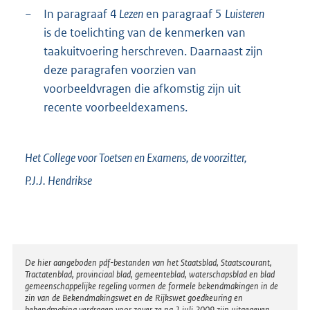
−
In paragraaf 4
Lezen
en paragraaf 5
Luisteren
is de toelichting van de kenmerken van
taakuitvoering herschreven. Daarnaast zijn
deze paragrafen voorzien van
voorbeeldvragen die afkomstig zijn uit
recente voorbeeldexamens.
Het College voor Toetsen en Examens,
de voorzitter,
P.J.J.
Hendrikse
Disclaimer
De hier aangeboden pdf-bestanden van het Staatsblad, Staatscourant,
Tractatenblad, provinciaal blad, gemeenteblad, waterschapsblad en blad
gemeenschappelijke regeling vormen de formele bekendmakingen in de
zin van de Bekendmakingswet en de Rijkswet goedkeuring en
bekendmaking verdragen voor zover ze na 1 juli 2009 zijn uitgegeven.