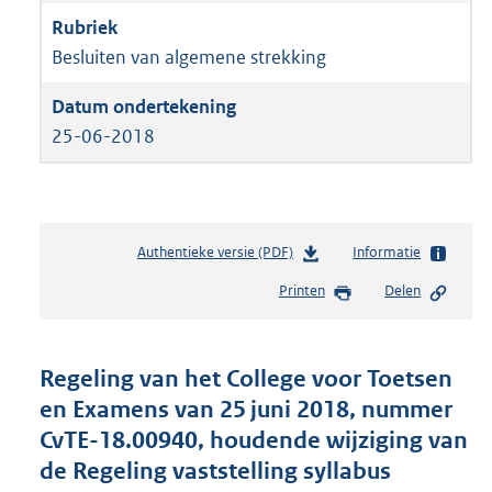
Besluiten van algemene strekking
25-06-2018
Authentieke versie (PDF)
b
Informatie
e
Printen
Delen
s
t
a
n
Regeling van het College voor Toetsen
d
en Examens van 25 juni 2018, nummer
s
CvTE-18.00940, houdende wijziging van
g
r
de Regeling vaststelling syllabus
o