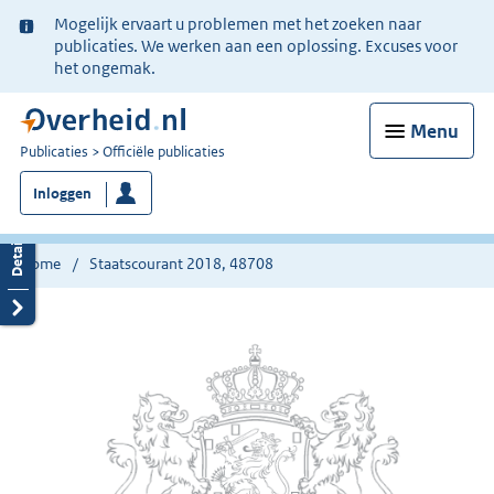
Ter
Mogelijk ervaart u problemen met het zoeken naar
informatie:
publicaties. We werken aan een oplossing. Excuses voor
het ongemak.
Menu
U
Publicaties
Officiële publicaties
bent
Inloggen
nu
hier:
Home
Staatscourant 2018, 48708