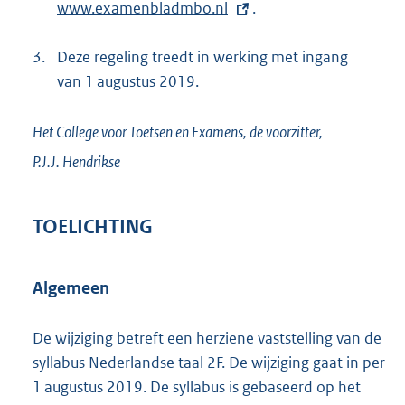
www.examenbladmbo.nl
x
.
t
3.
Deze regeling treedt in werking met ingang
e
van 1 augustus 2019.
r
n
e
Het College voor Toetsen en Examens,
de voorzitter,
l
P.J.J.
Hendrikse
i
n
TOELICHTING
k
:
Algemeen
De wijziging betreft een herziene vaststelling van de
syllabus Nederlandse taal 2F. De wijziging gaat in per
1 augustus 2019. De syllabus is gebaseerd op het