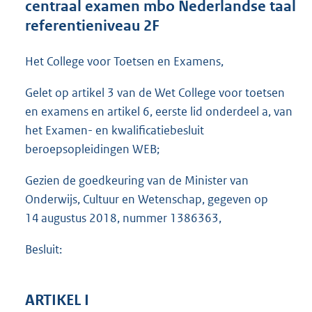
centraal examen mbo Nederlandse taal
o
referentieniveau 2F
t
t
e
Het College voor Toetsen en Examens,
:
1
Gelet op artikel 3 van de Wet College voor toetsen
8
en examens en artikel 6, eerste lid onderdeel a, van
4
K
het Examen- en kwalificatiebesluit
b
beroepsopleidingen WEB;
Gezien de goedkeuring van de Minister van
Onderwijs, Cultuur en Wetenschap, gegeven op
14 augustus 2018, nummer 1386363,
Besluit:
ARTIKEL I