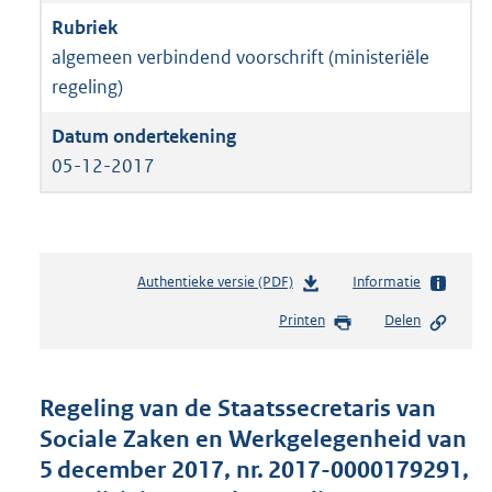
algemeen verbindend voorschrift (ministeriële
regeling)
05-12-2017
Authentieke versie (PDF)
b
Informatie
e
Printen
Delen
s
t
a
n
Regeling van de Staatssecretaris van
d
Sociale Zaken en Werkgelegenheid van
s
5 december 2017, nr. 2017-0000179291,
g
r