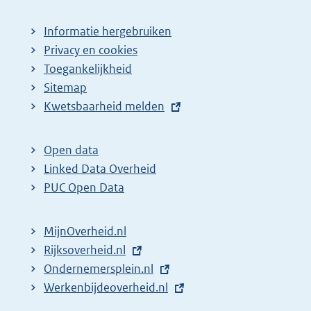
Informatie hergebruiken
Privacy en cookies
Toegankelijkheid
Sitemap
E
Kwetsbaarheid melden
x
t
Open data
e
Linked Data Overheid
r
PUC Open Data
n
e
MijnOverheid.nl
l
E
Rijksoverheid.nl
i
x
E
Ondernemersplein.nl
n
t
x
E
Werkenbijdeoverheid.nl
k
e
t
x