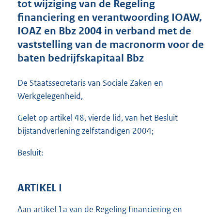
tot wijziging van de Regeling
o
financiering en verantwoording IOAW,
o
IOAZ en Bbz 2004 in verband met de
t
t
vaststelling van de macronorm voor de
e
baten bedrijfskapitaal Bbz
:
2
6
De Staatssecretaris van Sociale Zaken en
0
Werkgelegenheid,
K
b
Gelet op artikel 48, vierde lid, van het Besluit
bijstandverlening zelfstandigen 2004;
Besluit:
ARTIKEL I
Aan artikel 1a van de Regeling financiering en