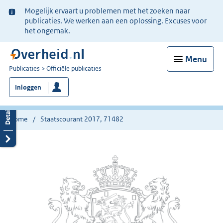
Ter
Mogelijk ervaart u problemen met het zoeken naar
informatie:
publicaties. We werken aan een oplossing. Excuses voor
het ongemak.
Menu
U
Publicaties
Officiële publicaties
bent
Inloggen
nu
hier:
Home
Staatscourant 2017, 71482