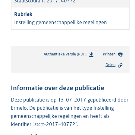
Staatscourant 2017, 40772
Instelling gemeenschappelijke regelingen
Authentieke versie (PDF)
b
Printen
e
Delen
s
t
a
n
Informatie over deze publicatie
d
s
Deze publicatie is op 13-07-2017 gepubliceerd door
g
Ermelo. De publicatie is van het type Instelling
r
gemeenschappelijke regelingen en heeft als
o
identifier "stcrt-2017-40772".
o
t