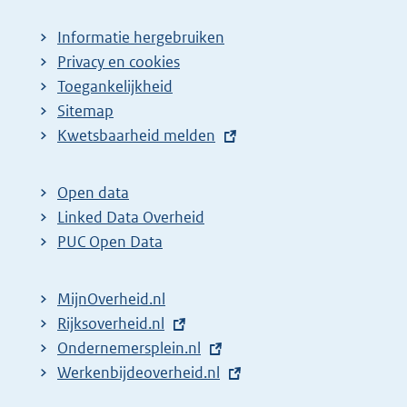
Informatie hergebruiken
Privacy en cookies
Toegankelijkheid
Sitemap
E
Kwetsbaarheid melden
x
t
Open data
e
Linked Data Overheid
r
PUC Open Data
n
e
MijnOverheid.nl
l
E
Rijksoverheid.nl
i
x
E
Ondernemersplein.nl
n
t
x
E
Werkenbijdeoverheid.nl
k
e
t
x
: