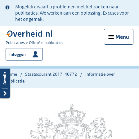
Ter
Mogelijk ervaart u problemen met het zoeken naar
informatie:
publicaties. We werken aan een oplossing. Excuses voor
het ongemak.
Menu
U
Publicaties
Officiële publicaties
bent
Inloggen
nu
hier:
Home
Staatscourant 2017, 40772
Informatie over
publicatie