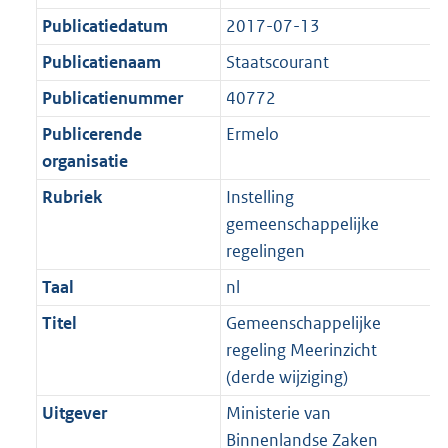
t
b
Publicatiedatum
2017-07-13
Publicatienaam
Staatscourant
Publicatienummer
40772
Publicerende
Ermelo
organisatie
Rubriek
Instelling
gemeenschappelijke
regelingen
Taal
nl
Titel
Gemeenschappelijke
regeling Meerinzicht
(derde wijziging)
Uitgever
Ministerie van
Binnenlandse Zaken