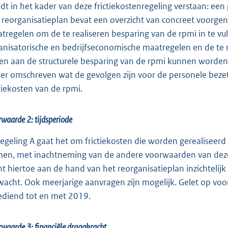
dt in het kader van deze frictiekostenregeling verstaan: ee
 reorganisatieplan bevat een overzicht van concreet voorg
tregelen om de te realiseren besparing van de rpmi in te vu
anisatorische en bedrijfseconomische maatregelen en de te 
gen aan de structurele besparing van de rpmi kunnen worden g
er omschreven wat de gevolgen zijn voor de personele beze
ctiekosten van de rpmi.
waarde 2: tijdsperiode
 regeling A gaat het om frictiekosten die worden gerealiseer
en, met inachtneming van de andere voorwaarden van deze 
nt hiertoe aan de hand van het reorganisatieplan inzichtelij
wacht. Ook meerjarige aanvragen zijn mogelijk. Gelet op v
ediend tot en met 2019.
waarde 3: financiële draagkracht