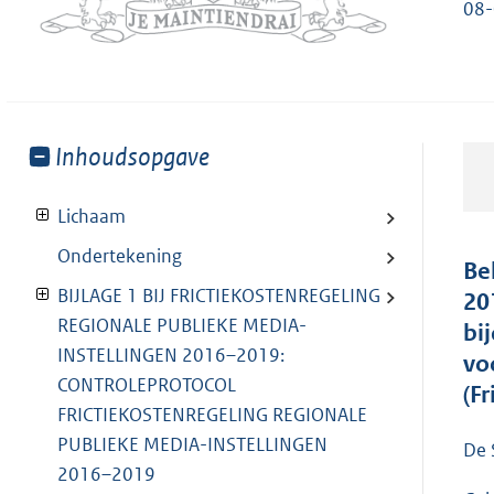
08-
Toon
Inhoudsopgave
meer
van:
Lichaam
Ondertekening
Be
BIJLAGE 1 BIJ FRICTIEKOSTENREGELING
20
REGIONALE PUBLIEKE MEDIA-
bi
INSTELLINGEN 2016–2019:
vo
CONTROLEPROTOCOL
(F
FRICTIEKOSTENREGELING REGIONALE
PUBLIEKE MEDIA-INSTELLINGEN
De 
2016–2019