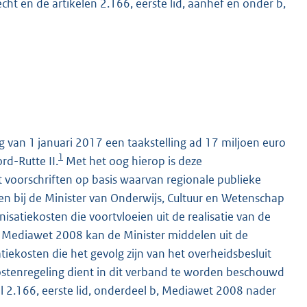
cht en de artikelen 2.166, eerste lid, aanhef en onder b,
 van 1 januari 2017 een taakstelling ad 17 miljoen euro
M
1
rd-Rutte II.
Met het oog hierop is deze
at voorschriften op basis waarvan regionale publieke
en bij de Minister van Onderwijs, Cultuur en Wetenschap
nisatiekosten die voortvloeien uit de realisatie van de
 b, Mediawet 2008 kan de Minister middelen uit de
iekosten die het gevolg zijn van het overheidsbesluit
ostenregeling dient in dit verband te worden beschouwd
el 2.166, eerste lid, onderdeel b, Mediawet 2008 nader