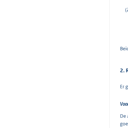
(
Bei
2. 
Er 
Voor
De 
goe