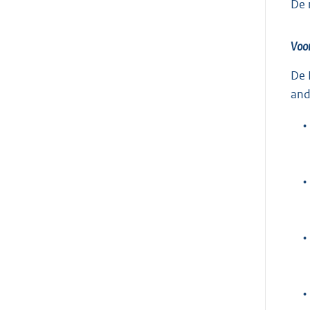
De 
Voo
De 
and
•
•
•
•