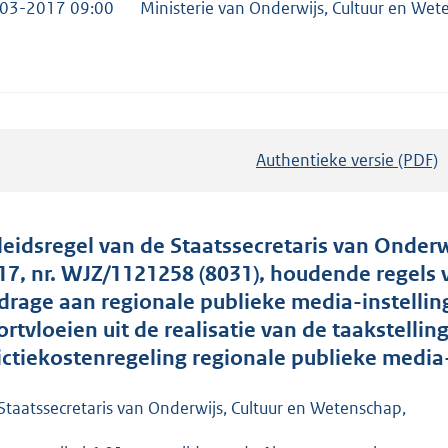
03-2017 09:00
Ministerie van Onderwijs, Cultuur en We
Authentieke versie (PDF)
b
e
s
t
leidsregel van de Staatssecretaris van Onder
a
17, nr. WJZ/1121258 (8031), houdende regels 
n
jdrage aan regionale publieke media-instellin
d
ortvloeien uit de realisatie van de taakstelli
s
rictiekostenregeling regionale publieke media
g
r
Staatssecretaris van Onderwijs, Cultuur en Wetenschap,
o