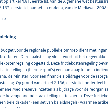
et op artikel 4:81, eerste lid, van de Algemene wet bestuursre
o
2.167, eerste lid, aanhef en onder a, van de Mediawet 2008;
t
t
uit:
e
:
1
Inleiding
,
4
 budget voor de regionale publieke omroep dient met ingang
absorberen. Deze taakstelling vloeit voort uit het regeerakkoo
b
ctiekostenregeling opgesteld. Deze frictiekostenregeling bev
ia-instellingen (hierna: rpmi’s) een aanvraag kunnen indien
erna: de Minister) voor een financiële bijdrage voor de reorga
kstelling. Op grond van artikel 2.166, eerste lid, onderdeel
emene Mediareserve inzetten als bijdrage voor de reorganisat
de bovengenoemde taakstelling uit te voeren. Deze frictiek
 een beleidskader -een set van beleidsregels- waarmee artik