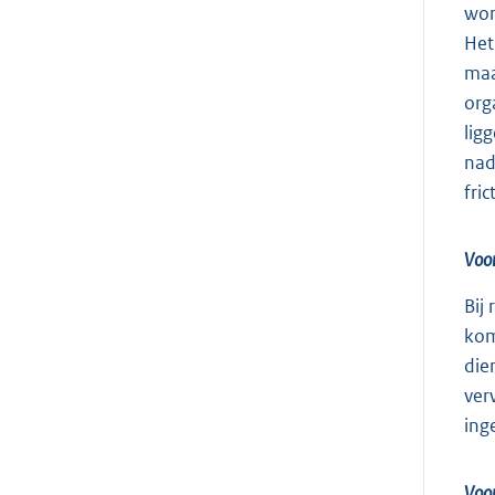
wor
Het
maa
org
lig
nad
fri
Voor
Bij
kom
die
ver
ing
Voor