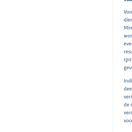
Voo
die
Min
wor
eve
res
rpm
gev
Ind
dee
ver
de 
ver
voo