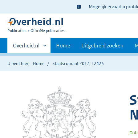
Ter
Mogelijk ervaart u prob
informatie:
U
Publicaties
Officiële publicaties
bent
Primaire
nu
Andere
Overheid.nl
Home
Uitgebreid zoeken
M
hier:
sites
navigatie
binnen
U bent hier:
Home
Staatscourant 2017, 12426
S
N
Dat