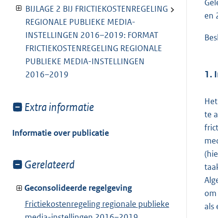
Gel
BIJLAGE 2 BIJ FRICTIEKOSTENREGELING
en 
REGIONALE PUBLIEKE MEDIA-
INSTELLINGEN 2016–2019: FORMAT
Besl
FRICTIEKOSTENREGELING REGIONALE
PUBLIEKE MEDIA-INSTELLINGEN
1. 
2016–2019
Het
Toon
Extra informatie
te 
meer
fri
van:
Informatie over publicatie
med
(hi
Toon
Gerelateerd
taa
meer
Alg
van:
Geconsolideerde regelgeving
om 
Frictiekostenregeling regionale publieke
als
media-instellingen 2016–2019