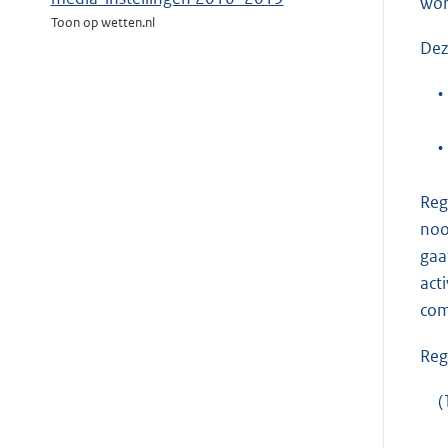
wor
Toon op wetten.nl
Dez
•
•
Reg
noo
gaa
act
com
Reg
(