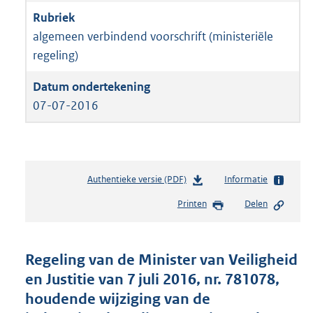
algemeen verbindend voorschrift (ministeriële
regeling)
07-07-2016
Authentieke versie (PDF)
b
Informatie
e
Printen
Delen
s
t
a
n
Regeling van de Minister van Veiligheid
d
en Justitie van 7 juli 2016, nr. 781078,
s
houdende wijziging van de
g
r