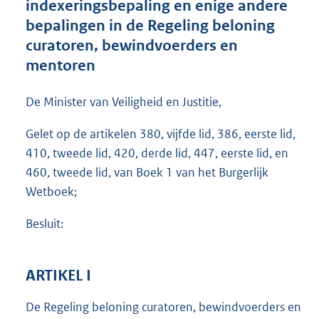
indexeringsbepaling en enige andere
o
bepalingen in de Regeling beloning
o
curatoren, bewindvoerders en
t
t
mentoren
e
:
De Minister van Veiligheid en Justitie,
6
6
Gelet op de artikelen 380, vijfde lid, 386, eerste lid,
9
K
410, tweede lid, 420, derde lid, 447, eerste lid, en
b
460, tweede lid, van Boek 1 van het Burgerlijk
Wetboek;
Besluit:
ARTIKEL I
De Regeling beloning curatoren, bewindvoerders en