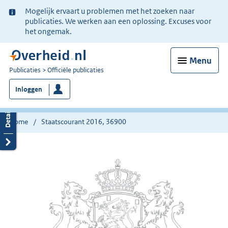
Ter
Mogelijk ervaart u problemen met het zoeken naar
informatie:
publicaties. We werken aan een oplossing. Excuses voor
het ongemak.
Menu
U
Publicaties
Officiële publicaties
bent
Inloggen
nu
hier:
Home
Staatscourant 2016, 36900