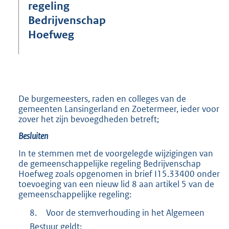
e
regeling
:
Bedrijvenschap
3
Hoefweg
7
5
K
b
De burgemeesters, raden en colleges van de
gemeenten Lansingerland en Zoetermeer, ieder voor
zover het zijn bevoegdheden betreft;
Besluiten
In te stemmen met de voorgelegde wijzigingen van
de gemeenschappelijke regeling Bedrijvenschap
Hoefweg zoals opgenomen in brief I15.33400 onder
toevoeging van een nieuw lid 8 aan artikel 5 van de
gemeenschappelijke regeling:
8.
Voor de stemverhouding in het Algemeen
Bestuur geldt: