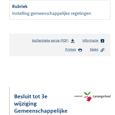
Instelling gemeenschappelijke regelingen
Authentieke versie (PDF)
b
Informatie
e
Printen
Delen
s
t
a
n
d
s
g
r
o
Besluit tot 3e
o
wijziging
t
Gemeenschappelijke
t