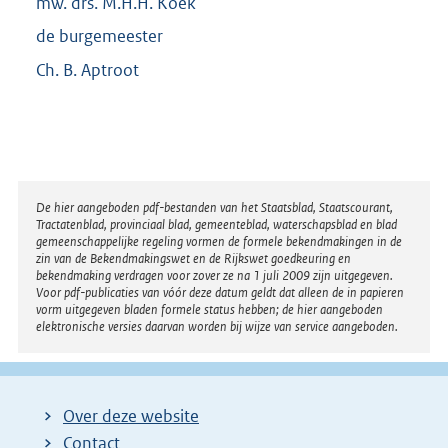
mw. drs. M.H.H. Koek
de burgemeester
Ch. B. Aptroot
Disclaimer
De hier aangeboden pdf-bestanden van het Staatsblad, Staatscourant,
Tractatenblad, provinciaal blad, gemeenteblad, waterschapsblad en blad
gemeenschappelijke regeling vormen de formele bekendmakingen in de
zin van de Bekendmakingswet en de Rijkswet goedkeuring en
bekendmaking verdragen voor zover ze na 1 juli 2009 zijn uitgegeven.
Voor pdf-publicaties van vóór deze datum geldt dat alleen de in papieren
vorm uitgegeven bladen formele status hebben; de hier aangeboden
elektronische versies daarvan worden bij wijze van service aangeboden.
Over deze website
Contact