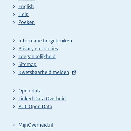
English
Help
Zoeken
Informatie hergebruiken
Privacy en cookies
Toegankelijkheid
Sitemap
E
Kwetsbaarheid melden
x
t
Open data
e
Linked Data Overheid
r
PUC Open Data
n
e
MijnOverheid.nl
l