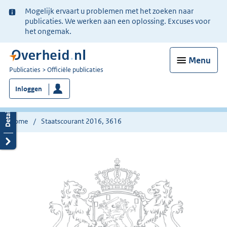
Ter
Mogelijk ervaart u problemen met het zoeken naar
informatie:
publicaties. We werken aan een oplossing. Excuses voor
het ongemak.
Menu
U
Publicaties
Officiële publicaties
bent
Inloggen
nu
hier:
Home
Staatscourant 2016, 3616