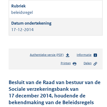
beleidsregel
17-12-2014
Authentieke versie (PDF)
b
Informatie
e
Printen
Delen
s
t
a
n
Besluit van de Raad van bestuur van de
d
Sociale verzekeringsbank van
s
17 december 2014, houdende de
g
r
bekendmaking van de Beleidsregels
o