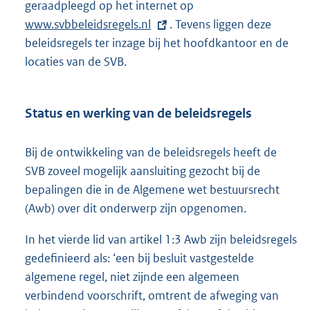
geraadpleegd op het internet op
E
www.svbbeleidsregels.nl
. Tevens liggen deze
x
beleidsregels ter inzage bij het hoofdkantoor en de
t
locaties van de SVB.
e
r
n
Status en werking van de beleidsregels
e
l
Bij de ontwikkeling van de beleidsregels heeft de
i
SVB zoveel mogelijk aansluiting gezocht bij de
n
bepalingen die in de Algemene wet bestuursrecht
k
(Awb) over dit onderwerp zijn opgenomen.
:
In het vierde lid van artikel 1:3 Awb zijn beleidsregels
gedefinieerd als: ‘een bij besluit vastgestelde
algemene regel, niet zijnde een algemeen
verbindend voorschrift, omtrent de afweging van