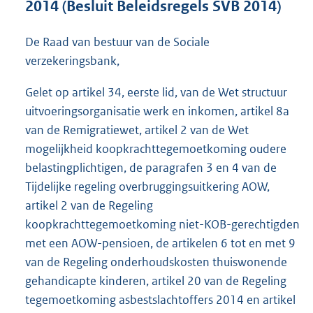
2014 (Besluit Beleidsregels SVB 2014)
o
t
t
De Raad van bestuur van de Sociale
e
verzekeringsbank,
:
3
Gelet op artikel 34, eerste lid, van de Wet structuur
2
uitvoeringsorganisatie werk en inkomen, artikel 8a
1
K
van de Remigratiewet, artikel 2 van de Wet
b
mogelijkheid koopkrachttegemoetkoming oudere
belastingplichtigen, de paragrafen 3 en 4 van de
Tijdelijke regeling overbruggingsuitkering AOW,
artikel 2 van de Regeling
koopkrachttegemoetkoming niet-KOB-gerechtigden
met een AOW-pensioen, de artikelen 6 tot en met 9
van de Regeling onderhoudskosten thuiswonende
gehandicapte kinderen, artikel 20 van de Regeling
tegemoetkoming asbestslachtoffers 2014 en artikel