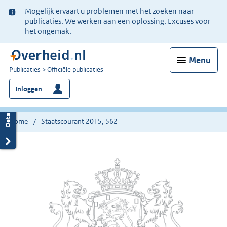
Ter
Mogelijk ervaart u problemen met het zoeken naar
informatie:
publicaties. We werken aan een oplossing. Excuses voor
het ongemak.
Menu
U
Publicaties
Officiële publicaties
bent
Inloggen
nu
hier:
Home
Staatscourant 2015, 562