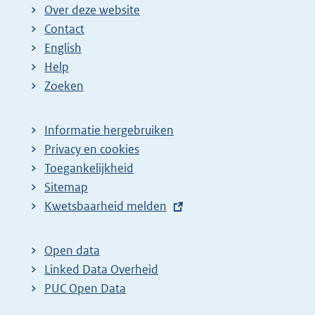
Over deze website
Contact
English
Help
Zoeken
Informatie hergebruiken
Privacy en cookies
Toegankelijkheid
Sitemap
E
Kwetsbaarheid melden
x
t
Open data
e
Linked Data Overheid
r
PUC Open Data
n