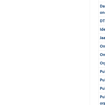
Da
on
DT
Ide
Ja
On
On
Or
Pu
Pu
Pu
Pu
or