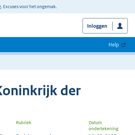
g. Excuses voor het ongemak.
Inloggen
Help
oninkrijk der
Rubriek
Datum
ondertekening