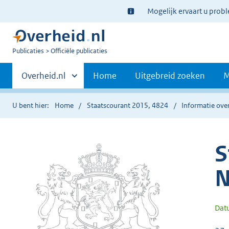
Ter
Mogelijk ervaart u prob
informatie:
U
Publicaties
Officiële publicaties
bent
Primaire
nu
Andere
Overheid.nl
Home
Uitgebreid zoeken
M
hier:
sites
navigatie
binnen
U bent hier:
Home
Staatscourant 2015, 4824
Informatie over
S
N
Dat