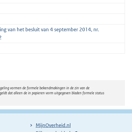
ging van het besluit van 4 september 2014, nr.
2
regeling vormen de formele bekendmakingen in de zin van de
eldt dat alleen de in papieren vorm uitgegeven bladen formele status
MijnOverheid.nl