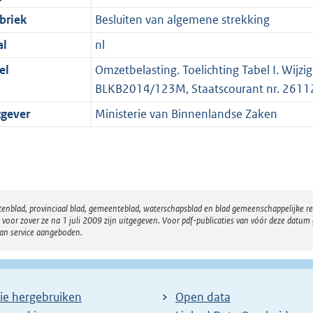
briek
Besluiten van algemene strekking
al
nl
el
Omzetbelasting. Toelichting Tabel I. Wijzi
BLKB2014/123M, Staatscourant nr. 2611
tgever
Ministerie van Binnenlandse Zaken
atenblad, provinciaal blad, gemeenteblad, waterschapsblad en blad gemeenschappelijke 
 zover ze na 1 juli 2009 zijn uitgegeven. Voor pdf-publicaties van vóór deze datum g
van service aangeboden.
ie hergebruiken
Open data