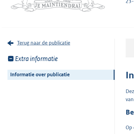
23-
Terug naar de publicatie
Toon
Extra informatie
meer
van:
I
Informatie over publicatie
Dez
van
Be
Op 