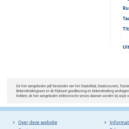
Ru
Ta
Tit
Ui
De hier aangeboden pdf-bestanden van het Staatsblad, Staatscourant, Tract
Disclaimer
Bekendmakingswet en de Rijkswet goedkeuring en bekendmaking verdragen voor
hebben; de hier aangeboden elektronische versies daarvan worden bij wijze 
Over deze website
Informat