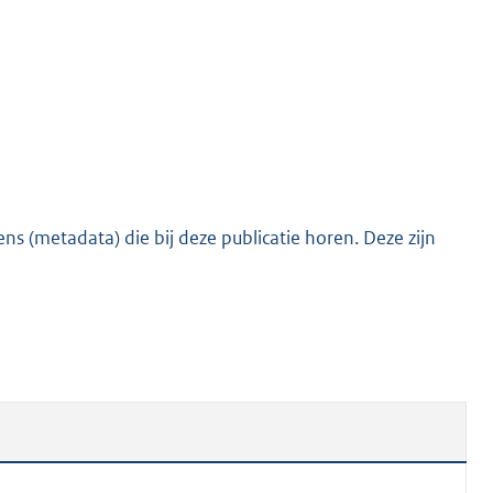
o
t
t
e
:
1
1
4
s (metadata) die bij deze publicatie horen. Deze zijn
K
b