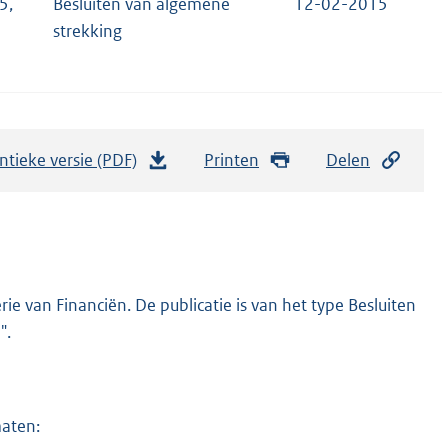
5,
Besluiten van algemene
12-02-2015
strekking
ntieke versie (PDF)
b
Printen
Delen
e
s
t
a
n
e van Financiën. De publicatie is van het type Besluiten
d
".
s
g
r
maten:
o