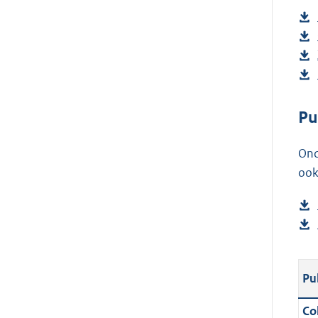
Pu
Ond
ook
Pu
Col