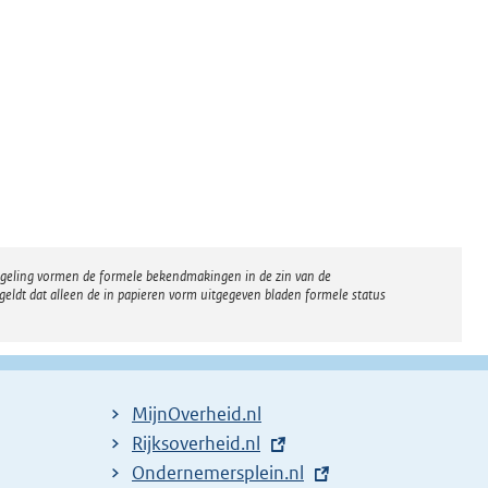
regeling vormen de formele bekendmakingen in de zin van de
eldt dat alleen de in papieren vorm uitgegeven bladen formele status
MijnOverheid.nl
E
Rijksoverheid.nl
x
E
Ondernemersplein.nl