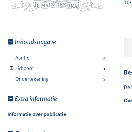
30-
Toon
Inhoudsopgave
meer
van:
Aanhef
Lichaam
Be
Ondertekening
De 
Toon
Extra informatie
Ove
meer
van:
−
Informatie over publicatie