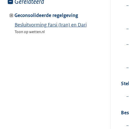
Toon
Gerelateerd
−
meer
van:
Geconsolideerde regelgeving
Besluitvorming Farsi (Iran) en Dari
−
Toon op wetten.nl
−
−
Ste
−
Bes
−