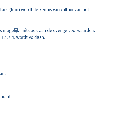
rsi (Iran) wordt de kennis van cultuur van het
r is mogelijk, mits ook aan de overige voorwaarden,
3, 17544
, wordt voldaan.
ari.
ourant.