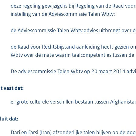
o
deze regeling gewijzigd is bij Regeling van de Raad vo
t
instelling van de Adviescommissie Talen Wbtv;
t
e
de Adviescommissie Talen Wbtv advies uitbrengt over d
:
1
de Raad voor Rechtsbijstand aanleiding heeft gezien om
1
Wbtv over de mate waarin taalcompetenties tussen de tale
1
De adviescommissie Talen Wbtv op 20 maart 2014 advie
b
lt vast dat:
er grote culturele verschillen bestaan tussen Afghanistan 
luit dat:
Dari en Farsi (Iran) afzonderlijke talen blijven op de 