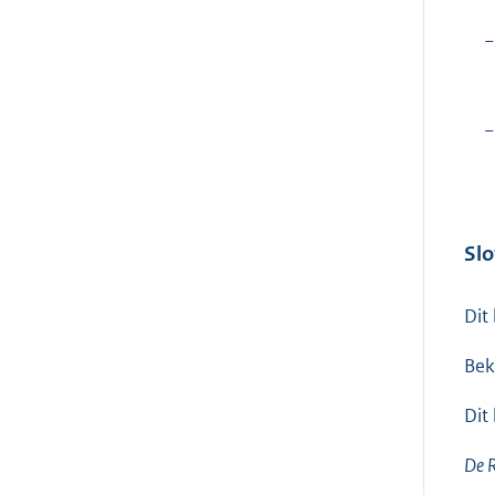
−
−
Slo
Dit
Bek
Dit
De R