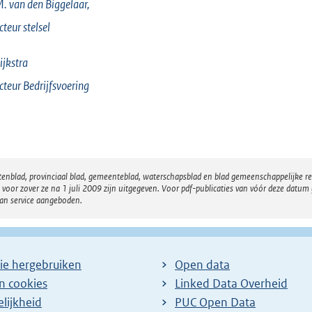
M. van den
Biggelaar,
cteur stelsel
jkstra
cteur Bedrijfsvoering
atenblad, provinciaal blad, gemeenteblad, waterschapsblad en blad gemeenschappelijke 
 zover ze na 1 juli 2009 zijn uitgegeven. Voor pdf-publicaties van vóór deze datum g
van service aangeboden.
ie hergebruiken
Open data
en cookies
Linked Data Overheid
lijkheid
PUC Open Data