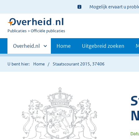
Ter
Mogelijk ervaart u prob
informatie:
U
Publicaties
Officiële publicaties
bent
Primaire
nu
Andere
Overheid.nl
Home
Uitgebreid zoeken
M
hier:
sites
navigatie
binnen
U bent hier:
Home
Staatscourant 2015, 37406
S
N
Dat