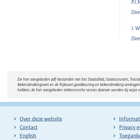
P.J.
Dire
J.
Wi
Dire
De hier aangeboden pdf-bestanden van het Staatsblad, Staatscourant, Tract
Disclaimer
Bekendmakingswet en de Rijkswet goedkeuring en bekendmaking verdragen voor
hebben; de hier aangeboden elektronische versies daarvan worden bij wijze 
Over deze website
Informat
Contact
Privacy 
English
Toeganke