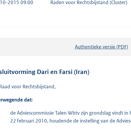
10-2015 09:00
Raden voor Rechtsbijstand (Cluster)
Authentieke versie (PDF)
b
e
s
t
sluitvorming Dari en Farsi (Iran)
a
n
Raad voor Rechtsbijstand,
d
rwegende dat:
s
g
de Adviescommissie Talen Wbtv zijn grondslag vindt in 
r
22 februari 2010, houdende de instelling van de Advie
o