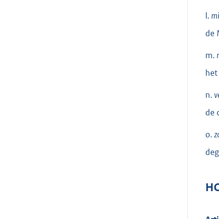
l.
mi
de 
m.
het
n.
v
de 
o.
z
deg
HO