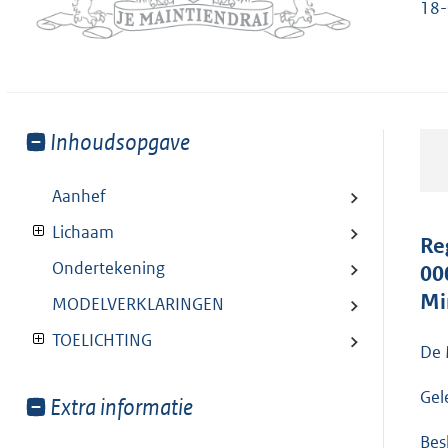
18-
Toon
Inhoudsopgave
meer
van:
Aanhef
Lichaam
Re
Ondertekening
00
Mi
MODELVERKLARINGEN
TOELICHTING
De 
Gel
Toon
Extra informatie
meer
Besl