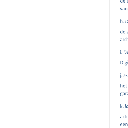
de 
van
h.
D
de 
arc
i.
D
Dig
j.
e-
het
gar
k.
l
act
een