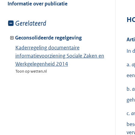
van:
Informatie over publicatie
HO
Toon
Gerelateerd
meer
van:
Geconsolideerde regelgeving
Art
Kaderregeling documentaire
In 
informatievoorziening Sociale Zaken en
Werkgelegenheid 2014
a.
a
Toon op wetten.nl
een
b.
a
geh
c.
ar
bes
ver