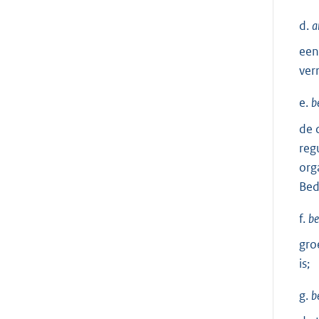
d.
a
een
ver
e.
b
de 
reg
org
Bed
f.
be
gro
is;
g.
b