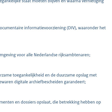
egankelijke staat moeten blijven en waarna vernietiging
e documentaire informatievoorziening (DIV), waaronder het
omgeving voor alle Nederlandse rijksambtenaren;
duurzame toegankelijkheid en de duurzame opslag met
 bewaren digitale archiefbescheiden garandeert;
menten en dossiers opslaat, die betrekking hebben op