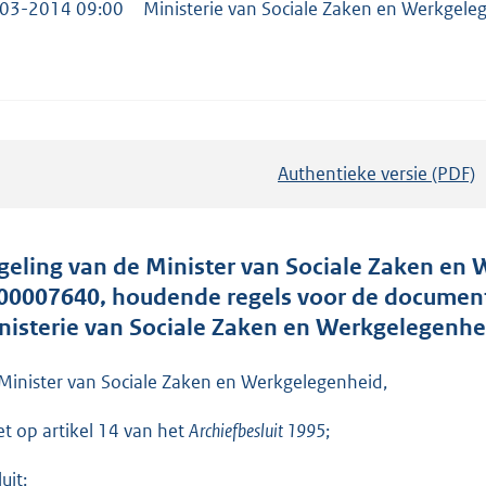
03-2014 09:00
Ministerie van Sociale Zaken en Werkgele
Authentieke versie (PDF)
b
e
s
t
geling van de Minister van Sociale Zaken en
a
00007640, houdende regels voor de document
n
nisterie van Sociale Zaken en Werkgelegenhe
d
s
Minister van Sociale Zaken en Werkgelegenheid,
g
et op artikel 14 van het
Archiefbesluit 1995
;
r
o
uit: