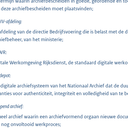
termijn waarin archiefbescheiden in goede, geordende en to
 deze archiefbescheiden moet plaatsvinden;
IV-afdeling:
afdeling van de directie Bedrijfsvoering die is belast met d
hiefbeheer, van het ministerie;
WR:
itale Werkomgeving Rijksdienst, de standaard digitale werk
depot:
 digitale archiefsysteem van het Nationaal Archief dat de 
anties voor authenticiteit, integriteit en volledigheid van te
opend archief:
ueel archief waarin een archiefvormend orgaan nieuwe docu
 nog onvoltooid werkproces;