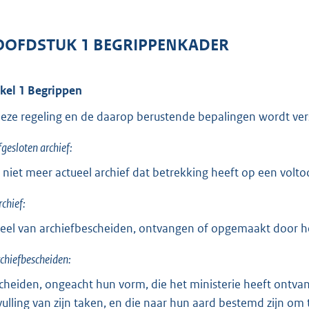
o
t
OFDSTUK 1 BEGRIPPENKADER
t
e
:
ikel 1 Begrippen
1
deze regeling en de daarop berustende bepalingen wordt ver
,
9
fgesloten archief:
 niet meer actueel archief dat betrekking heeft op een voltoo
b
rchief:
eel van archiefbescheiden, ontvangen of opgemaakt door het
chiefbescheiden:
cheiden, ongeacht hun vorm, die het ministerie heeft ontvan
vulling van zijn taken, en die naar hun aard bestemd zijn om 