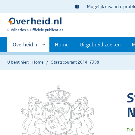
Ter
Mogelijk ervaart u prob
informatie:
U
Publicaties
Officiële publicaties
bent
Primaire
nu
Andere
Overheid.nl
Home
Uitgebreid zoeken
M
hier:
sites
navigatie
binnen
U bent hier:
Home
Staatscourant 2014, 7398
S
N
Dat