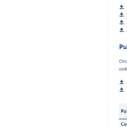
Pu
Ond
ook
Pu
Col