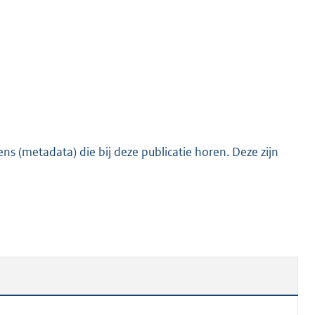
o
t
t
e
:
1
2
0
s (metadata) die bij deze publicatie horen. Deze zijn
K
b