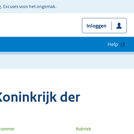
g. Excuses voor het ongemak.
Inloggen
Help
oninkrijk der
 nummer
Rubriek