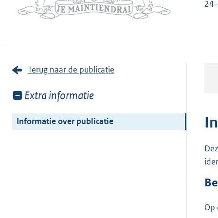
24-
Terug naar de publicatie
Toon
Extra informatie
meer
van:
I
Informatie over publicatie
Dez
ide
Be
Op 