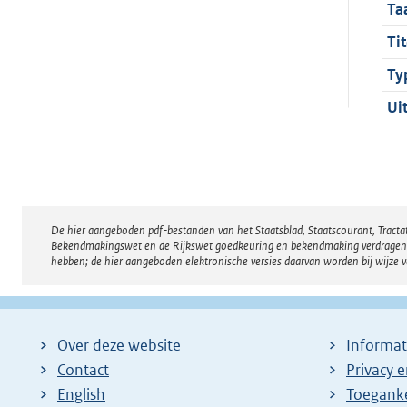
Ta
Tit
Ty
Ui
De hier aangeboden pdf-bestanden van het Staatsblad, Staatscourant, Tract
Disclaimer
Bekendmakingswet en de Rijkswet goedkeuring en bekendmaking verdragen voor
hebben; de hier aangeboden elektronische versies daarvan worden bij wijze 
Over deze website
Informat
Contact
Privacy 
English
Toeganke