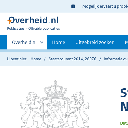
Ter
Mogelijk ervaart u prob
informatie:
U
Publicaties
Officiële publicaties
bent
Primaire
nu
Andere
Overheid.nl
Home
Uitgebreid zoeken
M
hier:
sites
navigatie
binnen
U bent hier:
Home
Staatscourant 2014, 26976
Informatie ov
S
N
Dat