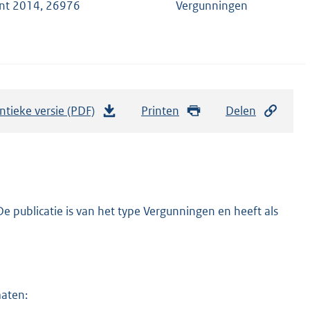
ant 2014, 26976
Vergunningen
ntieke versie (PDF)
b
Printen
Delen
e
s
t
a
n
 publicatie is van het type Vergunningen en heeft als
d
s
g
r
maten:
o