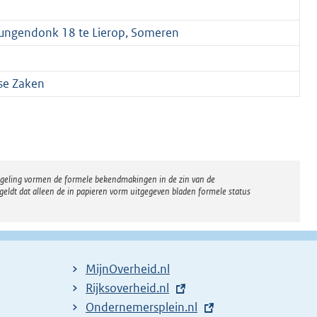
Lungendonk 18 te Lierop, Someren
se Zaken
regeling vormen de formele bekendmakingen in de zin van de
eldt dat alleen de in papieren vorm uitgegeven bladen formele status
MijnOverheid.nl
E
Rijksoverheid.nl
x
E
Ondernemersplein.nl