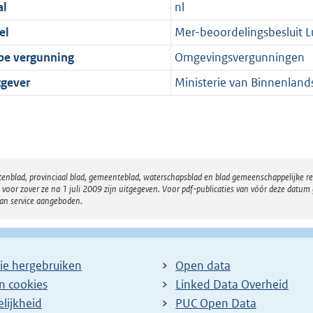
al
nl
el
Mer-beoordelingsbesluit 
pe vergunning
Omgevingsvergunningen
tgever
Ministerie van Binnenland
atenblad, provinciaal blad, gemeenteblad, waterschapsblad en blad gemeenschappelijke 
 zover ze na 1 juli 2009 zijn uitgegeven. Voor pdf-publicaties van vóór deze datum g
van service aangeboden.
ie hergebruiken
Open data
en cookies
Linked Data Overheid
lijkheid
PUC Open Data