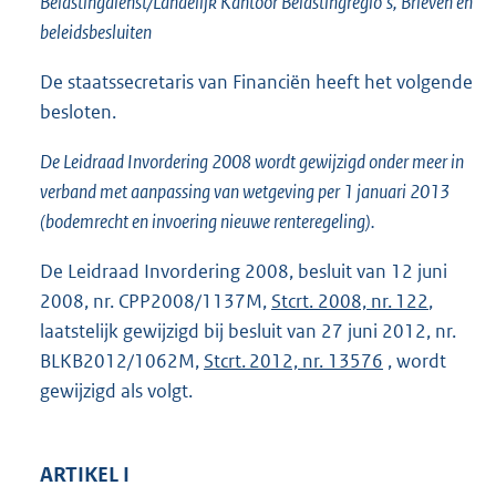
Belastingdienst/Landelijk Kantoor Belastingregio’s, Brieven en
o
beleidsbesluiten
t
t
De staatssecretaris van Financiën heeft het volgende
e
:
besloten.
3
9
De Leidraad Invordering 2008 wordt gewijzigd onder meer in
8
verband met aanpassing van wetgeving per 1 januari 2013
K
(bodemrecht en invoering nieuwe renteregeling).
b
De Leidraad Invordering 2008, besluit van 12 juni
2008, nr. CPP2008/1137M,
Stcrt. 2008, nr. 122
,
laatstelijk gewijzigd bij besluit van 27 juni 2012, nr.
BLKB2012/1062M,
Stcrt. 2012, nr. 13576
, wordt
gewijzigd als volgt.
ARTIKEL I