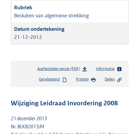
Besluiten van algemene strekking
21-12-2012
Authentieke versie (PDF)
b
Informatie
e
Gerelateerd
Printen
Delen
s
t
a
n
Wijziging Leidraad Invordering 2008
d
s
21 december 2013
g
r
Nr. BLKB2013/M
o