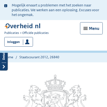
Ter
Mogelijk ervaart u problemen met het zoeken naar
informatie:
publicaties. We werken aan een oplossing. Excuses voor
het ongemak.
Menu
U
Publicaties
Officiële publicaties
bent
Inloggen
nu
hier:
Home
Staatscourant 2012, 26840