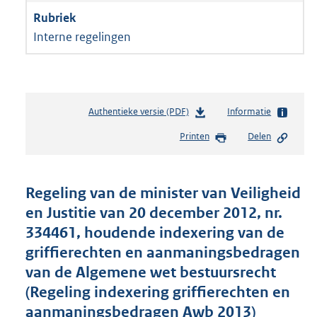
Interne regelingen
Authentieke versie (PDF)
b
Informatie
e
Printen
Delen
s
t
a
n
Regeling van de minister van Veiligheid
d
en Justitie van 20 december 2012, nr.
s
334461, houdende indexering van de
g
r
griffierechten en aanmaningsbedragen
o
van de Algemene wet bestuursrecht
o
(Regeling indexering griffierechten en
t
t
aanmaningsbedragen Awb 2013)