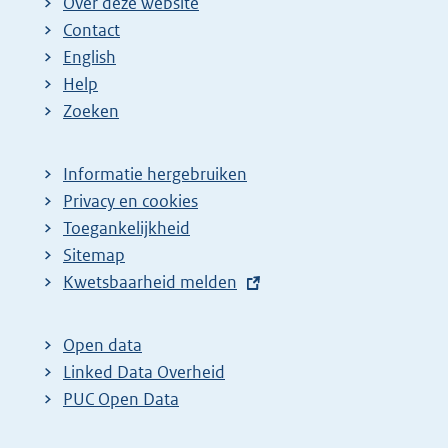
Over deze website
Contact
English
Help
Zoeken
Informatie hergebruiken
Privacy en cookies
Toegankelijkheid
Sitemap
E
Kwetsbaarheid melden
x
t
Open data
e
Linked Data Overheid
r
PUC Open Data
n
e