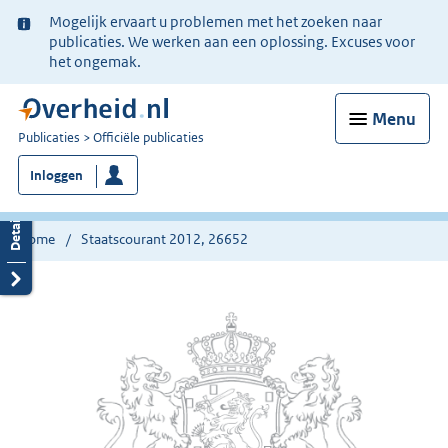
Ter
Mogelijk ervaart u problemen met het zoeken naar
informatie:
publicaties. We werken aan een oplossing. Excuses voor
het ongemak.
Menu
U
Publicaties
Officiële publicaties
bent
Inloggen
nu
hier:
Home
Staatscourant 2012, 26652