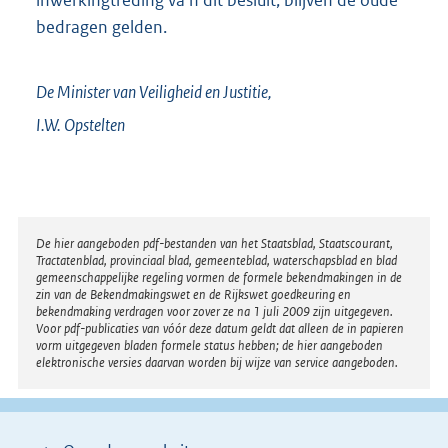
inwerkingtreding va n dit besluit, blijven de oude
bedragen gelden.
De Minister van Veiligheid en Justitie,
I.W.
Opstelten
Disclaimer
De hier aangeboden pdf-bestanden van het Staatsblad, Staatscourant,
Tractatenblad, provinciaal blad, gemeenteblad, waterschapsblad en blad
gemeenschappelijke regeling vormen de formele bekendmakingen in de
zin van de Bekendmakingswet en de Rijkswet goedkeuring en
bekendmaking verdragen voor zover ze na 1 juli 2009 zijn uitgegeven.
Voor pdf-publicaties van vóór deze datum geldt dat alleen de in papieren
vorm uitgegeven bladen formele status hebben; de hier aangeboden
elektronische versies daarvan worden bij wijze van service aangeboden.