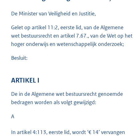
e
:
De Minister van Veiligheid en Justitie,
2
5
Gelet op artikel 11:2, eerste lid, van de Algemene
7
K
wet bestuursrecht en artikel 7.67., van de Wet op het
b
hoger onderwijs en wetenschappelijk onderzoek;
Besluit:
ARTIKEL I
De in de Algemene wet bestuursrecht genoemde
bedragen worden als volgt gewijzigd:
A
In artikel 4:113, eerste lid, wordt ‘€ 14’ vervangen