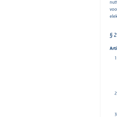
nut
voo
ele
§ 2
Art
1
2
3