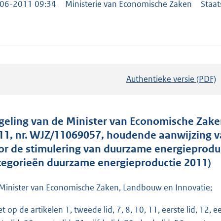
06-2011 09:34
Ministerie van Economische Zaken
Staat
Authentieke versie (PDF)
b
e
s
t
geling van de Minister van Economische Zake
a
11, nr. WJZ/11069057, houdende aanwijzing va
n
or de stimulering van duurzame energieproduct
d
tegorieën duurzame energieproductie 2011)
s
g
Minister van Economische Zaken, Landbouw en Innovatie;
r
t op de artikelen 1, tweede lid, 7, 8, 10, 11, eerste lid, 12, ee
o