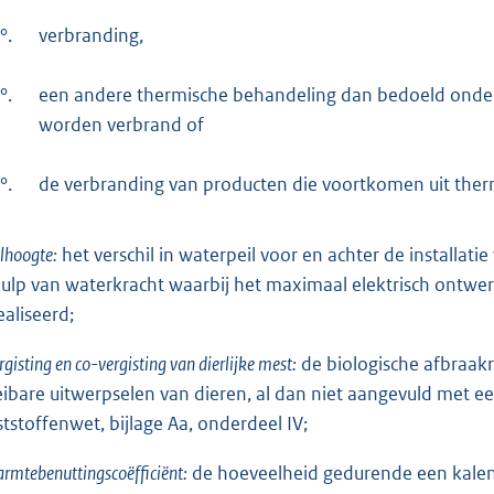
°.
verbranding,
°.
een andere thermische behandeling dan bedoeld onder
worden verbrand of
°.
de verbranding van producten die voortkomen uit ther
lhoogte:
het verschil in waterpeil voor en achter de installati
ulp van waterkracht waarbij het maximaal elektrisch ontwe
ealiseerd;
rgisting en co-vergisting van dierlijke mest:
de biologische afbraak
eibare uitwerpselen van dieren, al dan niet aangevuld met 
tstoffenwet, bijlage Aa, onderdeel IV;
rmtebenuttingscoëfficiënt:
de hoeveelheid gedurende een kalend