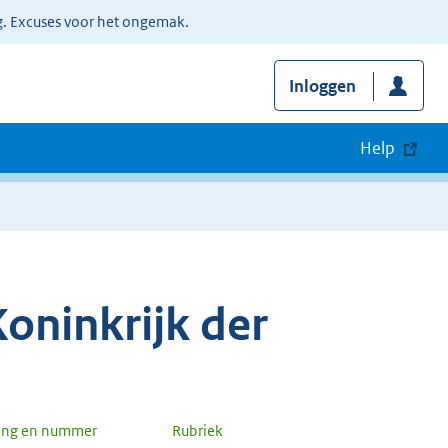
g. Excuses voor het ongemak.
Inloggen
Help
oninkrijk der
ang en nummer
Rubriek