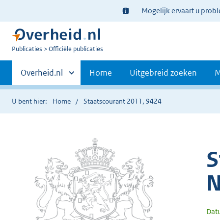
Ter
Mogelijk ervaart u prob
informatie:
U
Publicaties
Officiële publicaties
bent
Primaire
nu
Andere
Overheid.nl
Home
Uitgebreid zoeken
M
hier:
sites
navigatie
binnen
U bent hier:
Home
Staatscourant 2011, 9424
S
N
Dat