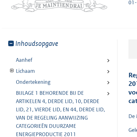
01-
Toon
Inhoudsopgave
meer
van:
Aanhef
Lichaam
Re
Ondertekening
20
vo
BIJLAGE 1 BEHORENDE BIJ DE
ca
ARTIKELEN 4, DERDE LID, 10, DERDE
LID, 21, VIERDE LID, EN 44, DERDE LID,
De 
VAN DE REGELING AANWIJZING
CATEGORIEËN DUURZAME
Gele
ENERGIEPRODUCTIE 2011