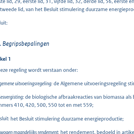
te lid, 29, eerste lid, 31, vijfde lid, 32, derde lid, 56, eerste e
o
 tweede lid, van het Besluit stimulering duurzame energiepro
t
t
uit:
e
:
1
. Begripsbepalingen
4
ikel 1
,
7
deze regeling wordt verstaan onder:
b
gemene uitvoeringsregeling:
de Algemene uitvoeringsregeling st
lesvergisting:
de biologische afbraakreacties van biomassa als
mers 410, 420, 500, 550 tot en met 559;
sluit:
het Besluit stimulering duurzame energieproductie;
wogen maandelijks rendement:
het rendement, bedoeld in artikel