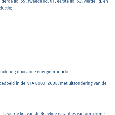
n derde lid, 59, tweede lid, 61, eerste lid, 62, vierde lid, en
ductie;
M
imulering duurzame energieproductie;
 bedoeld in de NTA 8003: 2008, met uitzondering van de
 1, vierde lid, van de Regeling garanties van oorsprong