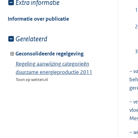
Toon
Extra informatie
meer
1
van:
Informatie over publicatie
2
Toon
Gerelateerd
meer
3
van:
Geconsolideerde regelgeving
Regeling aanwijzing categorieën
–
va
duurzame energieproductie 2011
beh
Toon op wetten.nl
ger
–
ve
vlo
Mes
–
wa