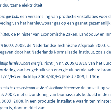
r duurzame elektriciteit;
oen gas hub:
een verzameling van productie-installaties voor
oeding van het hernieuwbaar gas op een gasnet gezamenlijk
nister:
de Minister van Economische Zaken, Landbouw en Inn
TA 8003:
2008: de Nederlandse Technische Afspraak 8003, Cla
gegeven door het Nederlands Normalisatie-instituut, zoals 
chtlijn hernieuwbare energie:
richtlijn nr. 2009/28/EG van het Eu
ordering van het gebruik van energie uit hernieuwbare bronn
1/77/EG en Richtlijn 2003/30/EG (PbEU 2009, L 140);
ermische conversie van vaste of vloeibare biomassa:
de omzetting va
3: 2008, met uitzondering van biomassa als bedoeld in de
 8003: 2008, in een productie-installatie waarin ten minst
geen is, door middel van: