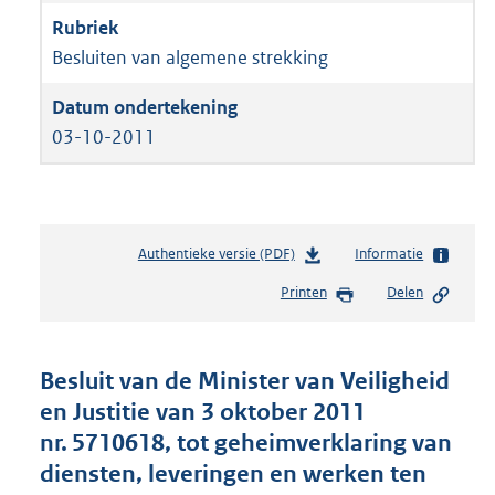
Besluiten van algemene strekking
03-10-2011
Authentieke versie (PDF)
b
Informatie
e
Printen
Delen
s
t
a
n
Besluit van de Minister van Veiligheid
d
en Justitie van 3 oktober 2011
s
nr. 5710618, tot geheimverklaring van
g
r
diensten, leveringen en werken ten
o