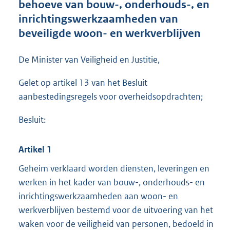
behoeve van bouw-, onderhouds-, en
o
inrichtingswerkzaamheden van
t
t
beveiligde woon- en werkverblijven
e
:
De Minister van Veiligheid en Justitie,
2
5
Gelet op artikel 13 van het Besluit
4
K
aanbestedingsregels voor overheidsopdrachten;
b
Besluit:
Artikel 1
Geheim verklaard worden diensten, leveringen en
werken in het kader van bouw-, onderhouds- en
inrichtingswerkzaamheden aan woon- en
werkverblijven bestemd voor de uitvoering van het
waken voor de veiligheid van personen, bedoeld in