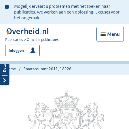
Ter
Mogelijk ervaart u problemen met het zoeken naar
informatie:
publicaties. We werken aan een oplossing. Excuses voor
het ongemak.
Menu
U
Publicaties
Officiële publicaties
bent
Inloggen
nu
hier:
Home
Staatscourant 2011, 18226