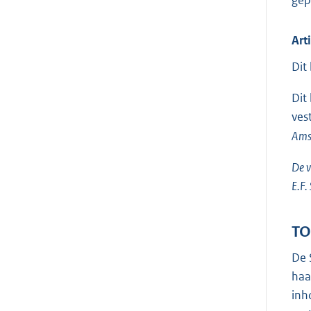
Art
Dit
Dit
ves
Amst
De v
E.F.
TO
De 
haa
inh