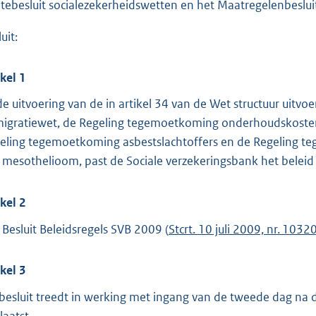
tebesluit socialezekerheidswetten en het Maatregelenbeslui
t
t
uit:
e
:
ikel 1
2
 de uitvoering van de in artikel 34 van de Wet structuur ui
5
igratiewet, de Regeling tegemoetkoming onderhoudskoste
9
eling tegemoetkoming asbestslachtoffers en de Regeling te
 mesothelioom, past de Sociale verzekeringsbank het beleid toe
b
ikel 2
 Besluit Beleidsregels SVB 2009 (
Stcrt. 10 juli 2009, nr. 1032
ikel 3
 besluit treedt in werking met ingang van de tweede dag na
laatst.