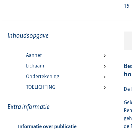
15-
Toon
Inhoudsopgave
meer
van:
Aanhef
Be
Lichaam
ho
Ondertekening
TOELICHTING
De 
Gel
Toon
Extra informatie
Rem
meer
geh
van:
de 
Informatie over publicatie