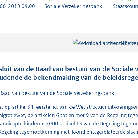
06-2010 09:00
Sociale Verzekeringsbank
Staatscour
Authentieke versie (PDF)
b
e
s
t
sluit van de Raad van bestuur van de Sociale 
a
udende de bekendmaking van de beleidsregels
n
d
Raad van bestuur van de Sociale verzekeringsbank,
s
et op artikel 34, eerste lid, van de Wet structuur uitvoerings
g
igratiewet, de artikelen 6 tot en met 9 van de Regeling 
r
andicapte kinderen 2000, artikel 13 van de Regeling tegemoet
o
Regeling tegemoetkoming niet-loondienstgerelateerde slach
o