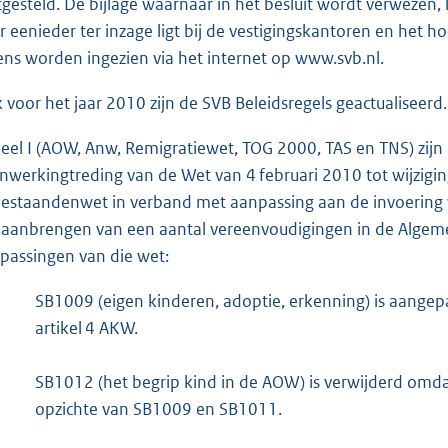
tgesteld. De bijlage waarnaar in het besluit wordt verwezen,
r eenieder ter inzage ligt bij de vestigingskantoren en het 
ens worden ingezien via het internet op www.svb.nl.
 voor het jaar 2010 zijn de SVB Beleidsregels geactualiseerd.
deel I (AOW, Anw, Remigratiewet, TOG 2000, TAS en TNS) zijn
inwerkingtreding van de Wet van 4 februari 2010 tot wijzig
estaandenwet in verband met aanpassing aan de invoering va
 aanbrengen van een aantal vereenvoudigingen in de Algem
passingen van die wet:
SB1009 (eigen kinderen, adoptie, erkenning) is aangep
artikel 4 AKW.
SB1012 (het begrip kind in de AOW) is verwijderd omda
opzichte van SB1009 en SB1011.