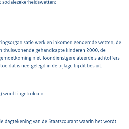
t socialezekerheidswetten;
tvoeringsorganisatie werk en inkomen genoemde wetten, de
n thuiswonende gehandicapte kinderen 2000, de
gemoetkoming niet-loondienstgerelateerde slachtoffers
K
 dat is neergelegd in de bijlage bij dit besluit.
0
) wordt ingetrokken.
 de dagtekening van de Staatscourant waarin het wordt