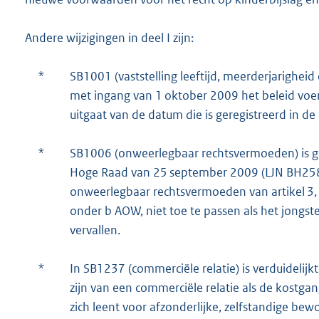
Andere wijzigingen in deel I zijn:
*
SB1001 (vaststelling leeftijd, meerderjarighei
met ingang van 1 oktober 2009 het beleid voert
uitgaat van de datum die is geregistreerd in de
*
SB1006 (onweerlegbaar rechtsvermoeden) is gew
Hoge Raad van 25 september 2009 (LJN BH2580
onweerlegbaar rechtsvermoeden van artikel 3, vie
onder b AOW, niet toe te passen als het jongste 
vervallen.
*
In SB1237 (commerciële relatie) is verduidelijk
zijn van een commerciële relatie als de kostga
zich leent voor afzonderlijke, zelfstandige bew