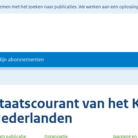
lemen met het zoeken naar publicaties. We werken aan een oplossin
ijn abonnementen
taatscourant van het K
ederlanden
um publicatie
Organisatie
Jaargang e