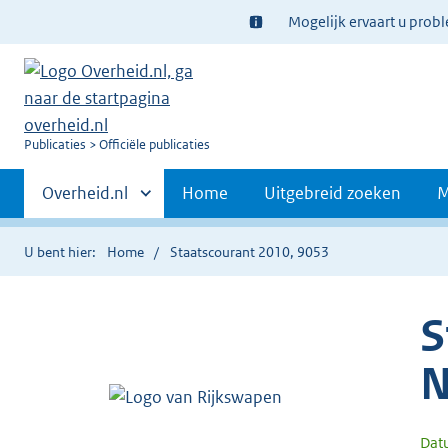
Ter
Mogelijk ervaart u prob
informatie:
U
Publicaties
Officiële publicaties
bent
Primaire
nu
Andere
Overheid.nl
Home
Uitgebreid zoeken
M
hier:
sites
navigatie
binnen
U bent hier:
Home
Staatscourant 2010, 9053
S
N
Dat