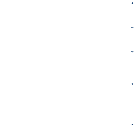
*
*
*
*
*