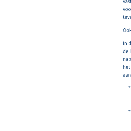
vas
voo
tev
Ook
In 
de 
nab
het
aan
*
*