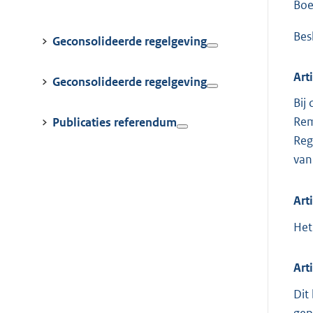
Boe
Besl
Geconsolideerde regelgeving
Art
Geconsolideerde regelgeving
Bij
Rem
Publicaties referendum
Reg
van
Art
Het
Art
Dit
gep