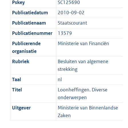
Pskey
SC125690
1
:
t
a
a
K
1
Publicatiedatum
2010-09-02
t
a
b
K
t
Publicatienaam
Staatscourant
b
Publicatienummer
13579
Publicerende
Ministerie van Financiën
organisatie
Rubriek
Besluiten van algemene
strekking
Taal
nl
Titel
Loonheffingen. Diverse
onderwerpen
Uitgever
Ministerie van Binnenlandse
Zaken