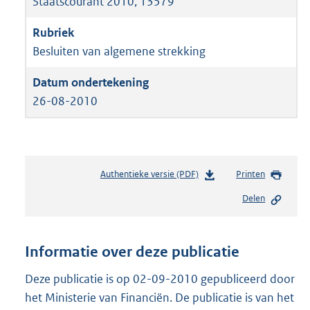
Staatscourant 2010, 13579
Besluiten van algemene strekking
26-08-2010
Authentieke versie (PDF)
b
Printen
e
Delen
s
t
a
n
Informatie over deze publicatie
d
s
Deze publicatie is op 02-09-2010 gepubliceerd door
g
het Ministerie van Financiën. De publicatie is van het
r