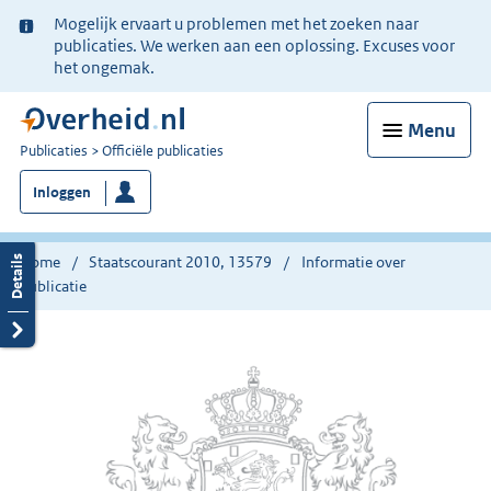
Ter
Mogelijk ervaart u problemen met het zoeken naar
informatie:
publicaties. We werken aan een oplossing. Excuses voor
het ongemak.
Menu
U
Publicaties
Officiële publicaties
bent
Inloggen
nu
hier:
Home
Staatscourant 2010, 13579
Informatie over
publicatie