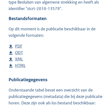
type Besluiten van algemene strekking en heeft als
o
identifier "stcrt-2010-13579".
o
t
Bestandsformaten
t
e
Op dit moment is de publicatie beschikbaar in de
:
3
volgende formaten:
3
4
D
PDF
b
K
o
D
ODT
e
b
b
w
o
D
XML
s
e
b
n
w
o
D
HTML
t
s
e
b
l
n
w
o
a
t
s
e
o
l
n
w
n
a
t
s
Publicatiegegevens
a
o
l
n
d
n
a
t
Onderstaande tabel bevat een overzicht van de
d
a
o
l
s
d
n
a
publicatiegegevens (metadata) die bij deze publicatie
p
d
a
o
g
s
d
n
horen. Deze zijn ook als los bestand beschikbaar:
u
p
d
a
r
g
s
d