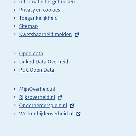
Informatie hergebruiken
Privacy en cookies
Toegankelijkheid
Sitemap
E
Kwetsbaarheid melden
x
t
Open data
e
Linked Data Overheid
r
PUC Open Data
n
e
MijnOverheid.nl
l
E
Rijksoverheid.nl
i
x
E
Ondernemersplein.nl
n
t
x
E
Werkenbijdeoverheid.nl
k
e
t
x
:
r
e
t