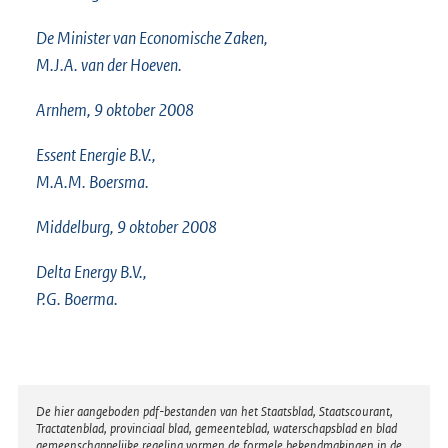
De Minister van Economische Zaken,
M.J.A. van der Hoeven.
Arnhem, 9 oktober 2008
Essent Energie B.V.,
M.A.M. Boersma.
Middelburg, 9 oktober 2008
Delta Energy B.V.,
P.G. Boerma.
Disclaimer
De hier aangeboden pdf-bestanden van het Staatsblad, Staatscourant,
Tractatenblad, provinciaal blad, gemeenteblad, waterschapsblad en blad
gemeenschappelijke regeling vormen de formele bekendmakingen in de