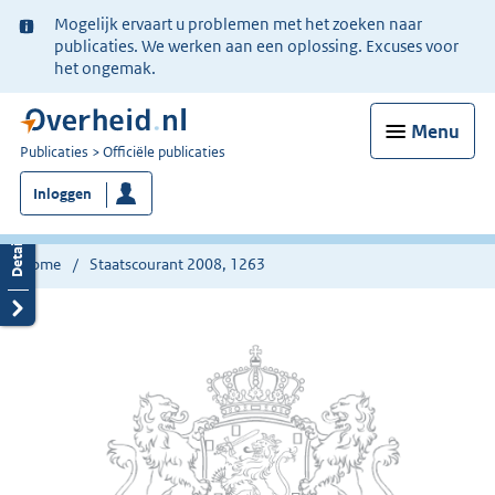
Ter
Mogelijk ervaart u problemen met het zoeken naar
informatie:
publicaties. We werken aan een oplossing. Excuses voor
het ongemak.
Menu
U
Publicaties
Officiële publicaties
bent
Inloggen
nu
hier:
Home
Staatscourant 2008, 1263