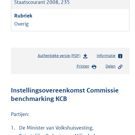
Staatscourant 2008, 235
Overig
Authentieke versie (PDF)
b
Informatie
e
Printen
Delen
s
t
a
n
Instellingsovereenkomst Commissie
d
benchmarking KCB
s
g
r
Partijen:
o
o
1.
De Minister van Volkshuisvesting,
t