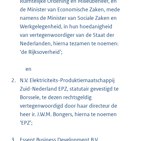
Ruimtelijke Ordening en Milieubeheer, en
t
de Minister van Economische Zaken, mede
e
:
namens de Minister van Sociale Zaken en
3
Werkgelegenheid, in hun hoedanigheid
1
van vertegenwoordiger van de Staat der
8
K
Nederlanden, hierna tezamen te noemen:
b
‘de Rijksoverheid’;
en
2.
N.V. Elektriciteits-Produktiemaatschappij
Zuid-Nederland EPZ, statutair gevestigd te
Borssele, te dezen rechtsgeldig
vertegenwoordigd door haar directeur de
heer ir. J.W.M. Bongers, hierna te noemen
‘EPZ’;
3.
Essent Business Development B.V.