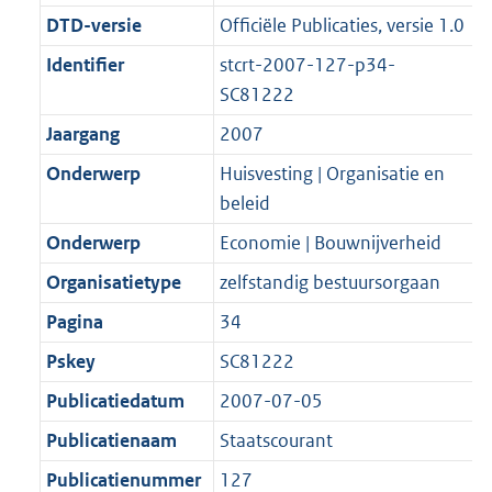
i
e
i
K
K
2
r
g
DTD-versie
Officiële Publicaties, versie 1.0
n
i
e
b
b
K
o
r
f
n
i
b
Identifier
stcrt-2007-127-p34-
o
o
o
f
n
SC81222
t
o
r
o
f
Jaargang
2007
t
t
m
r
o
e
t
Onderwerp
Huisvesting | Organisatie en
a
m
r
:
e
beleid
a
a
m
2
:
t
a
a
Onderwerp
Economie | Bouwnijverheid
K
2
t
a
Organisatietype
zelfstandig bestuursorgaan
b
K
t
b
Pagina
34
Pskey
SC81222
Publicatiedatum
2007-07-05
Publicatienaam
Staatscourant
Publicatienummer
127