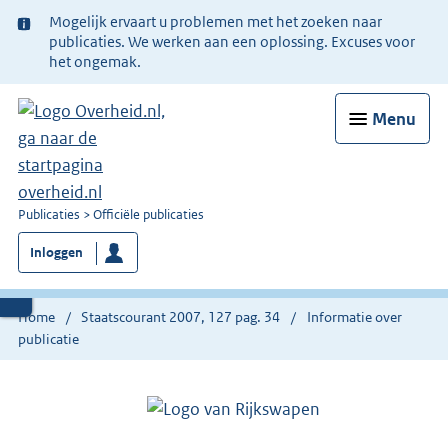
Ter
Mogelijk ervaart u problemen met het zoeken naar
informatie:
publicaties. We werken aan een oplossing. Excuses voor
het ongemak.
Menu
U
Publicaties
Officiële publicaties
bent
Inloggen
nu
hier:
Home
Staatscourant 2007, 127 pag. 34
Informatie over
publicatie