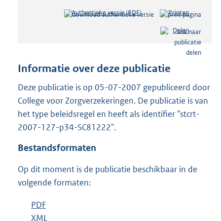
Authentieke versie (PDF)
b
Printen
e
Delen
s
t
a
n
Informatie over deze publicatie
d
s
Deze publicatie is op 05-07-2007 gepubliceerd door
g
College voor Zorgverzekeringen. De publicatie is van
r
het type beleidsregel en heeft als identifier "stcrt-
o
2007-127-p34-SC81222".
o
t
Bestandsformaten
t
e
Op dit moment is de publicatie beschikbaar in de
:
2
volgende formaten:
4
K
D
PDF
b
b
o
D
XML
e
b