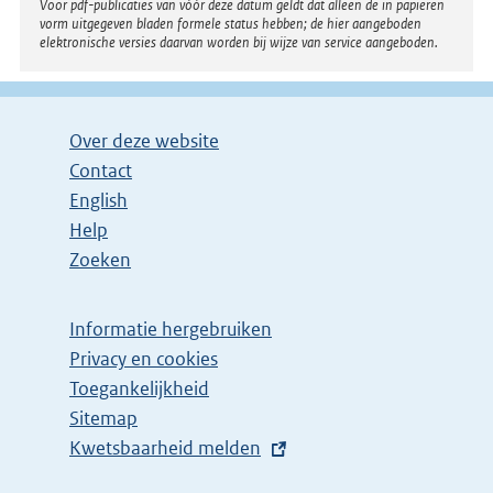
Voor pdf-publicaties van vóór deze datum geldt dat alleen de in papieren
vorm uitgegeven bladen formele status hebben; de hier aangeboden
elektronische versies daarvan worden bij wijze van service aangeboden.
Over deze website
Contact
English
Help
Zoeken
Informatie hergebruiken
Privacy en cookies
Toegankelijkheid
Sitemap
E
Kwetsbaarheid melden
x