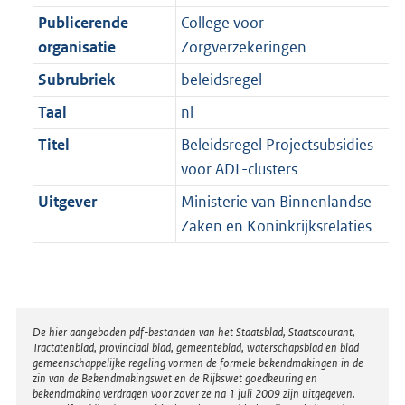
Publicerende
College voor
organisatie
Zorgverzekeringen
Subrubriek
beleidsregel
Taal
nl
Titel
Beleidsregel Projectsubsidies
voor ADL-clusters
Uitgever
Ministerie van Binnenlandse
Zaken en Koninkrijksrelaties
Disclaimer
De hier aangeboden pdf-bestanden van het Staatsblad, Staatscourant,
Tractatenblad, provinciaal blad, gemeenteblad, waterschapsblad en blad
gemeenschappelijke regeling vormen de formele bekendmakingen in de
zin van de Bekendmakingswet en de Rijkswet goedkeuring en
bekendmaking verdragen voor zover ze na 1 juli 2009 zijn uitgegeven.