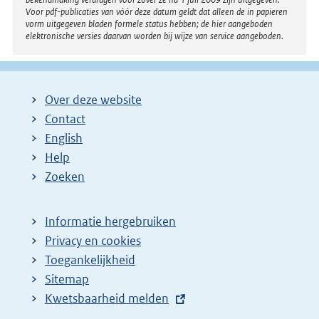
Voor pdf-publicaties van vóór deze datum geldt dat alleen de in papieren
vorm uitgegeven bladen formele status hebben; de hier aangeboden
elektronische versies daarvan worden bij wijze van service aangeboden.
Over deze website
Contact
English
Help
Zoeken
Informatie hergebruiken
Privacy en cookies
Toegankelijkheid
Sitemap
E
Kwetsbaarheid melden
x