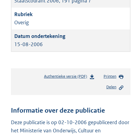
Staatscourant 2006, 191 pagina 7
Overig
15-08-2006
Authentieke versie (PDF)
b
Printen
e
Delen
s
t
a
n
Informatie over deze publicatie
d
s
Deze publicatie is op 02-10-2006 gepubliceerd door
g
het Ministerie van Onderwijs, Cultuur en
r