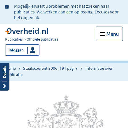
Ter
Mogelijk ervaart u problemen met het zoeken naar
informatie:
publicaties. We werken aan een oplossing. Excuses voor
het ongemak.
Menu
U
Publicaties
Officiële publicaties
bent
Inloggen
nu
hier:
Home
Staatscourant 2006, 191 pag. 7
Informatie over
publicatie