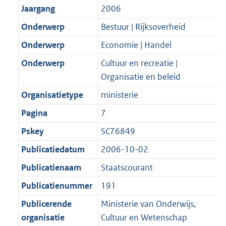
K
2
Jaargang
2006
t
a
b
K
t
Onderwerp
Bestuur | Rijksoverheid
b
Onderwerp
Economie | Handel
Onderwerp
Cultuur en recreatie |
Organisatie en beleid
Organisatietype
ministerie
Pagina
7
Pskey
SC76849
Publicatiedatum
2006-10-02
Publicatienaam
Staatscourant
Publicatienummer
191
Publicerende
Ministerie van Onderwijs,
organisatie
Cultuur en Wetenschap