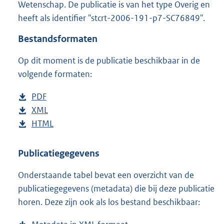
Wetenschap. De publicatie is van het type Overig en
o
heeft als identifier "stcrt-2006-191-p7-SC76849".
o
t
Bestandsformaten
t
e
Op dit moment is de publicatie beschikbaar in de
:
2
volgende formaten:
8
K
D
PDF
b
b
o
D
XML
e
b
w
o
D
HTML
s
e
b
n
w
o
t
s
e
l
n
w
a
t
s
Publicatiegegevens
o
l
n
n
a
t
Onderstaande tabel bevat een overzicht van de
a
o
l
d
n
a
publicatiegegevens (metadata) die bij deze publicatie
d
a
o
s
d
n
horen. Deze zijn ook als los bestand beschikbaar:
p
d
a
g
s
d
u
p
d
r
g
s