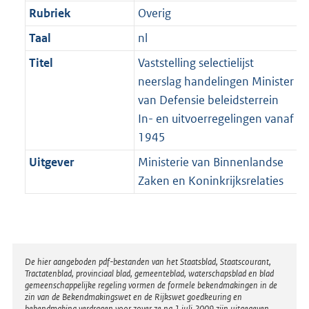
Rubriek
Overig
Taal
nl
Titel
Vaststelling selectielijst
neerslag handelingen Minister
van Defensie beleidsterrein
In- en uitvoerregelingen vanaf
1945
Uitgever
Ministerie van Binnenlandse
Zaken en Koninkrijksrelaties
Disclaimer
De hier aangeboden pdf-bestanden van het Staatsblad, Staatscourant,
Tractatenblad, provinciaal blad, gemeenteblad, waterschapsblad en blad
gemeenschappelijke regeling vormen de formele bekendmakingen in de
zin van de Bekendmakingswet en de Rijkswet goedkeuring en
bekendmaking verdragen voor zover ze na 1 juli 2009 zijn uitgegeven.