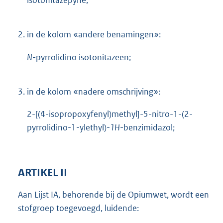
isotonitazepyne;
2.
in de kolom «andere benamingen»:
N
-pyrrolidino isotonitazeen;
3.
in de kolom «nadere omschrijving»:
2-[(4-isopropoxyfenyl)methyl]-5-nitro-1-(2-
pyrrolidino-1-ylethyl)-
1H
-benzimidazol;
ARTIKEL II
Aan Lijst IA, behorende bij de Opiumwet, wordt een
stofgroep toegevoegd, luidende: