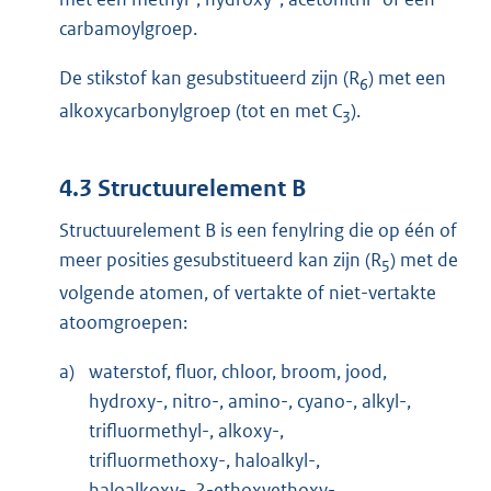
carbamoylgroep.
De stikstof kan gesubstitueerd zijn (R
) met een
6
alkoxycarbonylgroep (tot en met C
).
3
4.3 Structuurelement B
Structuurelement B is een fenylring die op één of
meer posities gesubstitueerd kan zijn (R
) met de
5
volgende atomen, of vertakte of niet-vertakte
atoomgroepen:
a)
waterstof, fluor, chloor, broom, jood,
hydroxy-, nitro-, amino-, cyano-, alkyl-,
trifluormethyl-, alkoxy-,
trifluormethoxy-, haloalkyl-,
haloalkoxy-, 2-ethoxyethoxy-,