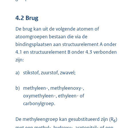
4.2 Brug
De brug kan uit de volgende atomen of
atoomgroepen bestaan die via de
bindingsplaatsen aan structuurelement A onder
4.1 en structuurelement B onder 4.3 verbonden
zijn:
a)
stikstof, zuurstof, zwavel;
b)
methyleen-, methyleenoxy-,
oxymethyleen-, ethyleen- of
carbonylgroep.
De methyleengroep kan gesubstitueerd zijn (R
)
6
met een methyl-, hydroxy-, acetonitril- of een