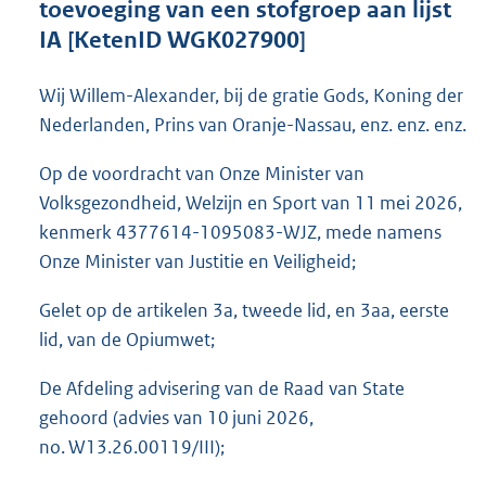
toevoeging van een stofgroep aan lijst
o
IA [KetenID WGK027900]
t
t
e
Wij Willem-Alexander, bij de gratie Gods, Koning der
:
Nederlanden, Prins van Oranje-Nassau, enz. enz. enz.
1
4
Op de voordracht van Onze Minister van
2
K
Volksgezondheid, Welzijn en Sport van 11 mei 2026,
b
kenmerk 4377614-1095083-WJZ, mede namens
Onze Minister van Justitie en Veiligheid;
Gelet op de artikelen 3a, tweede lid, en 3aa, eerste
lid, van de Opiumwet;
De Afdeling advisering van de Raad van State
gehoord (advies van 10 juni 2026,
no. W13.26.00119/III);