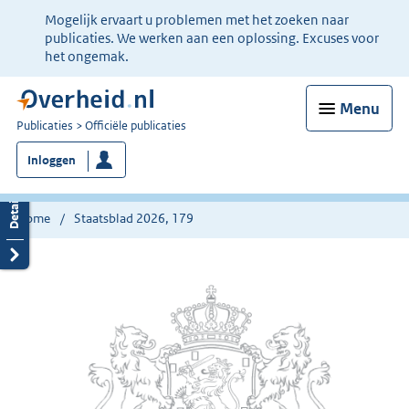
Ter
Mogelijk ervaart u problemen met het zoeken naar
informatie:
publicaties. We werken aan een oplossing. Excuses voor
het ongemak.
Menu
U
Publicaties
Officiële publicaties
bent
Inloggen
nu
hier:
Home
Staatsblad 2026, 179