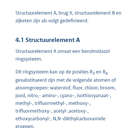
Structuurelement A, brug X, structuurelement B en
zijketen zijn als volgt gedefinieerd:
4.1 Structuurelement A
Structuurelement A omvat een benzimidazol
ringsysteem.
Dit ringsysteem kan op de posities R
en R
3
4
gesubstitueerd zijn met de volgende atomen of
atoomgroepen: waterstof, fluor, chloor, broom,
jood, nitro,- amino-, cyano-, isothiocyanaat-,
methyl-, trifluormethyl-, methoxy-,
trifluormethoxy-, acetyl-,acetoxy-,
ethoxycarbonyl-, N,N-diëthylcarboxamide
groepen.