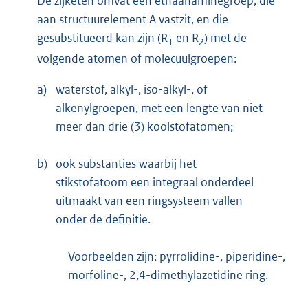
De zijketen omvat een ethaanaminegroep, die
aan structuurelement A vastzit, en die
gesubstitueerd kan zijn (R
en R
) met de
1
2
volgende atomen of molecuulgroepen:
a)
waterstof, alkyl-, iso-alkyl-, of
alkenylgroepen, met een lengte van niet
meer dan drie (3) koolstofatomen;
b)
ook substanties waarbij het
stikstofatoom een integraal onderdeel
uitmaakt van een ringsysteem vallen
onder de definitie.
Voorbeelden zijn: pyrrolidine-, piperidine-,
morfoline-, 2,4-dimethylazetidine ring.