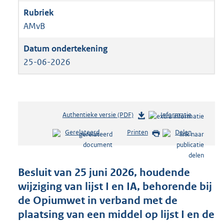
AMvB
25-06-2026
Authentieke versie (PDF)
b
Informatie
e
Gerelateerd
Printen
Delen
s
t
a
n
Besluit van 25 juni 2026, houdende
d
wijziging van lijst I en IA, behorende bij
s
de Opiumwet in verband met de
g
r
plaatsing van een middel op lijst I en de
o