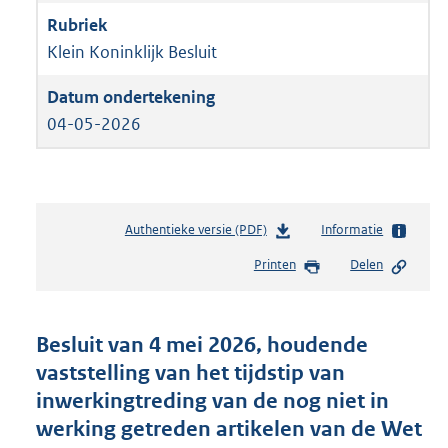
Klein Koninklijk Besluit
04-05-2026
Authentieke versie (PDF)
b
Informatie
e
Printen
Delen
s
t
a
n
Besluit van 4 mei 2026, houdende
d
vaststelling van het tijdstip van
s
inwerkingtreding van de nog niet in
g
r
werking getreden artikelen van de Wet
o