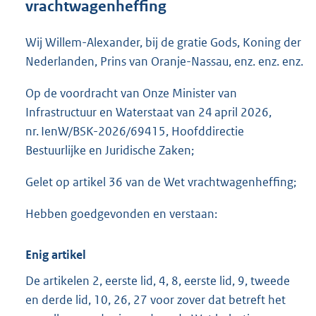
vrachtwagenheffing
o
t
t
Wij Willem-Alexander, bij de gratie Gods, Koning der
e
Nederlanden, Prins van Oranje-Nassau, enz. enz. enz.
:
4
Op de voordracht van Onze Minister van
8
Infrastructuur en Waterstaat van 24 april 2026,
K
b
nr. IenW/BSK-2026/69415, Hoofddirectie
Bestuurlijke en Juridische Zaken;
Gelet op artikel 36 van de Wet vrachtwagenheffing;
Hebben goedgevonden en verstaan:
Enig artikel
De artikelen 2, eerste lid, 4, 8, eerste lid, 9, tweede
en derde lid, 10, 26, 27 voor zover dat betreft het