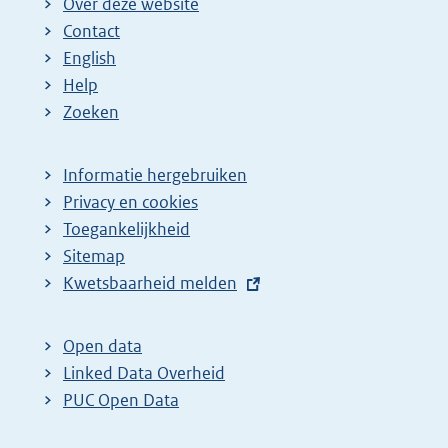
Over deze website
Contact
English
Help
Zoeken
Informatie hergebruiken
Privacy en cookies
Toegankelijkheid
Sitemap
E
Kwetsbaarheid melden
x
t
Open data
e
Linked Data Overheid
r
PUC Open Data
n
e