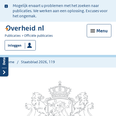
Ter
Mogelijk ervaart u problemen met het zoeken naar
informatie:
publicaties. We werken aan een oplossing. Excuses voor
het ongemak.
Menu
U
Publicaties
Officiële publicaties
bent
Inloggen
nu
hier:
Home
Staatsblad 2026, 119