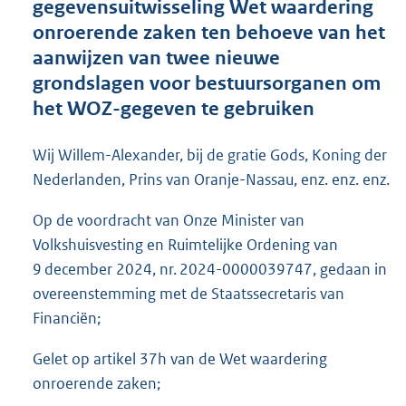
gegevensuitwisseling Wet waardering
o
onroerende zaken ten behoeve van het
o
aanwijzen van twee nieuwe
t
t
grondslagen voor bestuursorganen om
e
het WOZ-gegeven te gebruiken
:
7
6
Wij Willem-Alexander, bij de gratie Gods, Koning der
K
Nederlanden, Prins van Oranje-Nassau, enz. enz. enz.
b
Op de voordracht van Onze Minister van
Volkshuisvesting en Ruimtelijke Ordening van
9 december 2024, nr. 2024-0000039747, gedaan in
overeenstemming met de Staatssecretaris van
Financiën;
Gelet op artikel 37h van de Wet waardering
onroerende zaken;