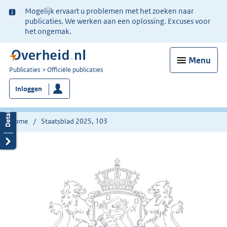
Ter
Mogelijk ervaart u problemen met het zoeken naar
informatie:
publicaties. We werken aan een oplossing. Excuses voor
het ongemak.
Menu
U
Publicaties
Officiële publicaties
bent
Inloggen
nu
hier:
Home
Staatsblad 2025, 103