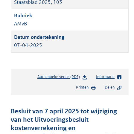
Staatsblad 2025, 103
AMvB
07-04-2025
Authentieke versie (PDF)
b
Informatie
e
Printen
Delen
s
t
a
n
Besluit van 7 april 2025 tot wijziging
d
van het Uitvoeringsbesluit
s
kostenverrekening en
g
r