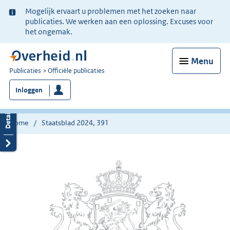
Ter
Mogelijk ervaart u problemen met het zoeken naar
informatie:
publicaties. We werken aan een oplossing. Excuses voor
het ongemak.
Menu
U
Publicaties
Officiële publicaties
bent
Inloggen
nu
hier:
Home
Staatsblad 2024, 391