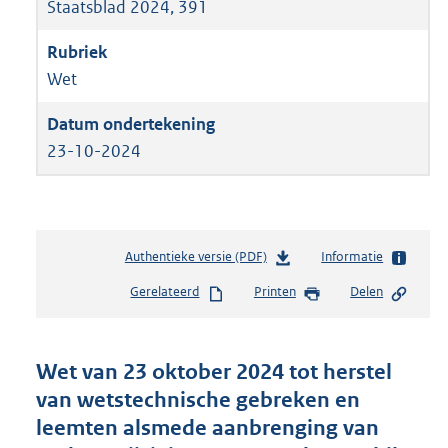
Staatsblad 2024, 391
Wet
23-10-2024
Authentieke versie (PDF)
b
Informatie
e
Gerelateerd
Printen
Delen
s
t
a
n
Wet van 23 oktober 2024 tot herstel
d
van wetstechnische gebreken en
s
leemten alsmede aanbrenging van
g
r