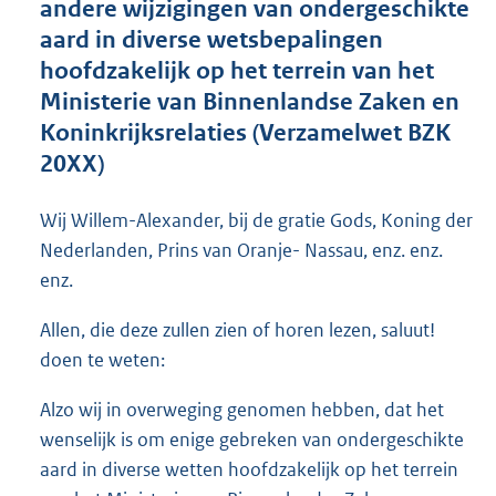
andere wijzigingen van ondergeschikte
o
aard in diverse wetsbepalingen
o
hoofdzakelijk op het terrein van het
t
t
Ministerie van Binnenlandse Zaken en
e
Koninkrijksrelaties (Verzamelwet BZK
:
20XX)
1
0
7
Wij Willem-Alexander, bij de gratie Gods, Koning der
K
Nederlanden, Prins van Oranje- Nassau, enz. enz.
b
enz.
Allen, die deze zullen zien of horen lezen, saluut!
doen te weten:
Alzo wij in overweging genomen hebben, dat het
wenselijk is om enige gebreken van ondergeschikte
aard in diverse wetten hoofdzakelijk op het terrein