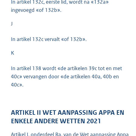
In artikel 132c, eerste lid, wordt na «132a»
ingevoegd «of 132b».
J
In artikel 132c vervalt «of 132b».
K
In artikel 138 wordt «de artikelen 39c tot en met
40c» vervangen door «de artikelen 40a, 40b en
40c».
ARTIKEL II WET AANPASSING APPA EN
ENKELE ANDERE WETTEN 2021
Artikel I, onderdeel Ra, van de Wet aanpassing Appa