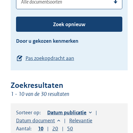
(dossier)nummer
uw
de
zoekterm
TAB
of
toets,
Zoek opnieuw
(dossier)nummer
of
in
de
Door u gekozen kenmerken
pijl
beneden
Pas zoekopdracht aan
toets
om
toegang
Zoekresultaten
te
1 - 10 van de 30 resultaten
krijgen
tot
de
Sorteer op:
Sorteer op:
Datum publicatie
suggesties.
Sorteer op:
Datum document
Sorteer op:
Relevantie
Druk
Aantal:
Toon
10
resultaten per pagina
Toon
20
resultaten per pagina
Toon
50
resultaten per pagina