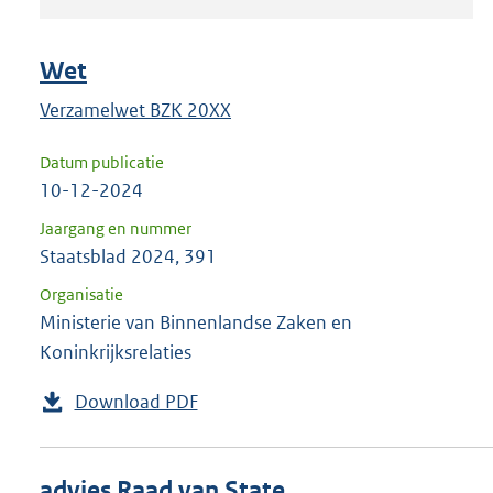
om
ENTER
om
Wet
uw
Verzamelwet BZK 20XX
keuze
te
Datum publicatie
bevestigen.
10-12-2024
Jaargang en nummer
Staatsblad 2024, 391
Organisatie
Ministerie van Binnenlandse Zaken en
Koninkrijksrelaties
Download PDF
advies Raad van State