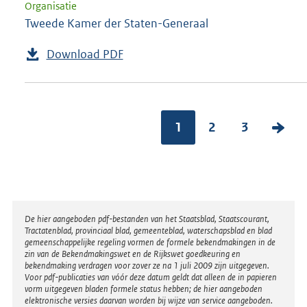
Organisatie
Tweede Kamer der Staten-Generaal
Download PDF
1
2
3
V
o
l
g
e
Disclaimer
De hier aangeboden pdf-bestanden van het Staatsblad, Staatscourant,
n
Tractatenblad, provinciaal blad, gemeenteblad, waterschapsblad en blad
gemeenschappelijke regeling vormen de formele bekendmakingen in de
d
zin van de Bekendmakingswet en de Rijkswet goedkeuring en
bekendmaking verdragen voor zover ze na 1 juli 2009 zijn uitgegeven.
e
Voor pdf-publicaties van vóór deze datum geldt dat alleen de in papieren
vorm uitgegeven bladen formele status hebben; de hier aangeboden
p
elektronische versies daarvan worden bij wijze van service aangeboden.