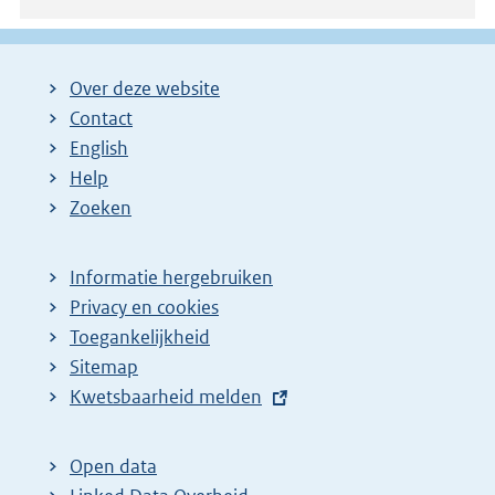
a
g
i
Over deze website
n
Contact
a
English
Help
Zoeken
Informatie hergebruiken
Privacy en cookies
Toegankelijkheid
Sitemap
E
Kwetsbaarheid melden
x
t
Open data
e