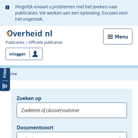
Ter
Mogelijk ervaart u problemen met het zoeken naar
informatie:
publicaties. We werken aan een oplossing. Excuses voor
het ongemak.
Menu
U
Publicaties
Officiële publicaties
bent
Inloggen
nu
hier:
Home
Zoeken op
Opnieuw
zoeken:
Zoekterm
Vul
Documentsoort
of
hier
Gebruik