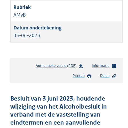
AMvB
03-06-2023
Authentieke versie (PDF)
b
Informatie
e
Printen
Delen
s
t
a
n
Besluit van 3 juni 2023, houdende
d
wijziging van het Alcoholbesluit in
s
verband met de vaststelling van
g
r
eindtermen en een aanvullende
o