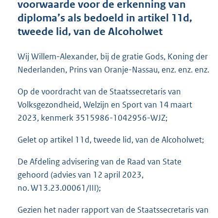
voorwaarde voor de erkenning van
o
diploma’s als bedoeld in artikel 11d,
t
t
tweede lid, van de Alcoholwet
e
:
Wij Willem-Alexander, bij de gratie Gods, Koning der
5
5
Nederlanden, Prins van Oranje-Nassau, enz. enz. enz.
K
b
Op de voordracht van de Staatssecretaris van
Volksgezondheid, Welzijn en Sport van 14 maart
2023, kenmerk 3515986-1042956-WJZ;
Gelet op artikel 11d, tweede lid, van de Alcoholwet;
De Afdeling advisering van de Raad van State
gehoord (advies van 12 april 2023,
no. W13.23.00061/III);
Gezien het nader rapport van de Staatssecretaris van