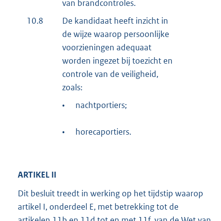
van brandcontroles.
10.8
De kandidaat heeft inzicht in
de wijze waarop persoonlijke
voorzieningen adequaat
worden ingezet bij toezicht en
controle van de veiligheid,
zoals:
•
nachtportiers;
•
horecaportiers.
ARTIKEL II
Dit besluit treedt in werking op het tijdstip waarop
artikel I, onderdeel E, met betrekking tot de
artikelen 11b en 11d tot en met 11f, van de Wet van