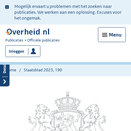
Ter
Mogelijk ervaart u problemen met het zoeken naar
informatie:
publicaties. We werken aan een oplossing. Excuses voor
het ongemak.
Menu
U
Publicaties
Officiële publicaties
bent
Inloggen
nu
hier:
Home
Staatsblad 2023, 190