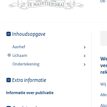
08-
Toon
Inhoudsopgave
meer
van:
Aanhef
Lichaam
We
Ondertekening
ve
re
Toon
Extra informatie
Wij
meer
van:
Informatie over publicatie
All
Alz