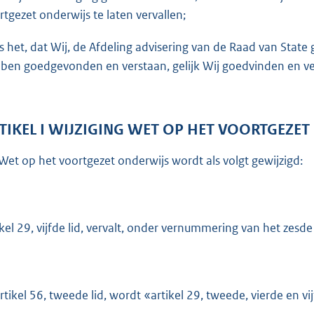
o
rtgezet onderwijs te laten vervallen;
t
t
is het, dat Wij, de Afdeling advisering van de Raad van Sta
e
ben goedgevonden en verstaan, gelijk Wij goedvinden en ver
:
5
2
TIKEL I WIJZIGING WET OP HET VOORTGEZE
K
b
Wet op het voortgezet onderwijs wordt als volgt gewijzigd:
ikel 29, vijfde lid, vervalt, onder vernummering van het zesde 
artikel 56, tweede lid, wordt «artikel 29, tweede, vierde en v