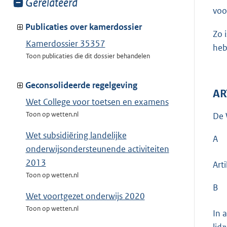
Toon
Gerelateerd
voo
meer
van:
Publicaties over kamerdossier
Zo 
Kamerdossier 35357
heb
Toon publicaties die dit dossier behandelen
Geconsolideerde regelgeving
AR
Wet College voor toetsen en examens
Toon op wetten.nl
De 
Wet subsidiëring landelijke
A
onderwijsondersteunende activiteiten
2013
Art
Toon op wetten.nl
B
Wet voortgezet onderwijs 2020
Toon op wetten.nl
In 