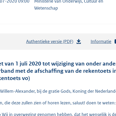
07-2020 09:00
Ministerie van Onderwijs, Cultuur en
Wetenschap
Authentieke versie (PDF)
b
Informatie
e
s
t
t van 1 juli 2020 tot wijziging van onder and
a
rband met de afschaffing van de rekentoets in
n
kentoets vo)
d
s
 Willem-Alexander, bij de gratie Gods, Koning der Nederlande
g
en, die deze zullen zien of horen lezen, saluut! doen te weten:
r
o
o Wij in overweging genomen hebben, dat het wenselijk is d