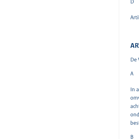
D
Arti
AR
De 
A
In 
omv
ach
ond
bes
B