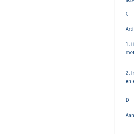
lid»
C
Art
1.
H
met
2.
I
en 
D
Aan