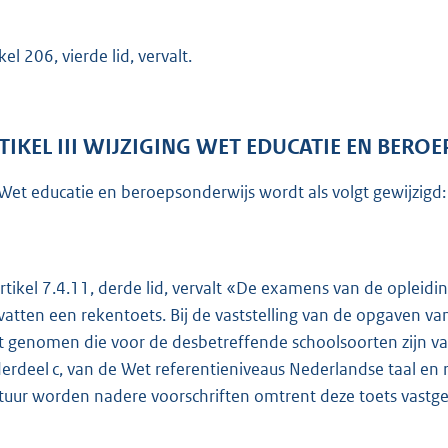
kel 206, vierde lid, vervalt.
TIKEL III WIJZIGING WET EDUCATIE EN BER
Wet educatie en beroepsonderwijs wordt als volgt gewijzigd:
artikel 7.4.11, derde lid, vervalt «De examens van de ople
atten een rekentoets. Bij de vaststelling van de opgaven v
t genomen die voor de desbetreffende schoolsoorten zijn vas
erdeel c, van de Wet referentieniveaus Nederlandse taal en
tuur worden nadere voorschriften omtrent deze toets vastge