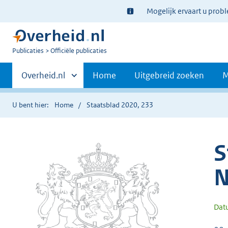
Ter
Mogelijk ervaart u prob
informatie:
U
Publicaties
Officiële publicaties
bent
Primaire
nu
Andere
Overheid.nl
Home
Uitgebreid zoeken
M
hier:
sites
navigatie
binnen
U bent hier:
Home
Staatsblad 2020, 233
S
N
Dat