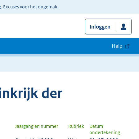
g. Excuses voor het ongemak.
Inloggen
Help
nkrijk der
Jaargang en nummer
Rubriek
Datum
ondertekening