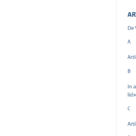
AR
De 
A
Art
B
In 
lid»
C
Art