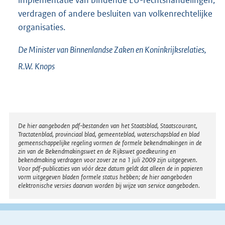
implementatie van bindende EU-rechtshandelingen,
verdragen of andere besluiten van volkenrechtelijke
organisaties.
De Minister van Binnenlandse Zaken en Koninkrijksrelaties,
R.W.
Knops
Disclaimer
De hier aangeboden pdf-bestanden van het Staatsblad, Staatscourant,
Tractatenblad, provinciaal blad, gemeenteblad, waterschapsblad en blad
gemeenschappelijke regeling vormen de formele bekendmakingen in de
zin van de Bekendmakingswet en de Rijkswet goedkeuring en
bekendmaking verdragen voor zover ze na 1 juli 2009 zijn uitgegeven.
Voor pdf-publicaties van vóór deze datum geldt dat alleen de in papieren
vorm uitgegeven bladen formele status hebben; de hier aangeboden
elektronische versies daarvan worden bij wijze van service aangeboden.