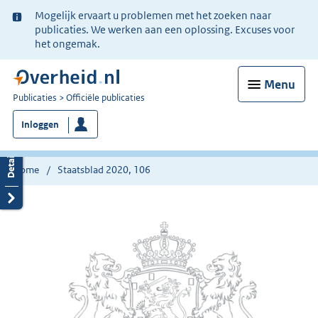
Ter
Mogelijk ervaart u problemen met het zoeken naar
informatie:
publicaties. We werken aan een oplossing. Excuses voor
het ongemak.
Menu
U
Publicaties
Officiële publicaties
bent
Inloggen
nu
hier:
Home
Staatsblad 2020, 106