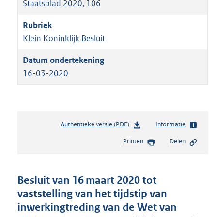
Staatsblad 2020, 106
Klein Koninklijk Besluit
16-03-2020
Authentieke versie (PDF)
b
Informatie
e
Printen
Delen
s
t
a
n
Besluit van 16 maart 2020 tot
d
vaststelling van het tijdstip van
s
inwerkingtreding van de Wet van
g
r