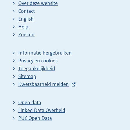
Over deze website
Contact
English
Help
Zoeken
Informatie hergebruiken
Privacy en cookies
Toegankelijkheid
Sitemap
E
Kwetsbaarheid melden
x
t
Open data
e
Linked Data Overheid
r
PUC Open Data
n