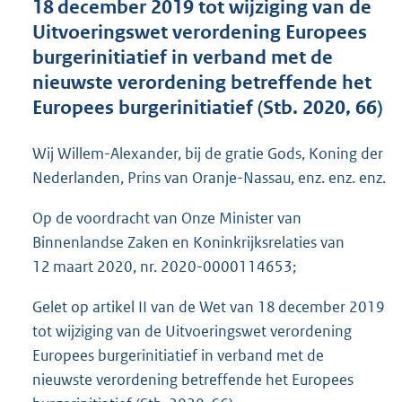
18 december 2019 tot wijziging van de
o
Uitvoeringswet verordening Europees
o
burgerinitiatief in verband met de
t
t
nieuwste verordening betreffende het
e
Europees burgerinitiatief (Stb. 2020, 66)
:
4
3
Wij Willem-Alexander, bij de gratie Gods, Koning der
K
Nederlanden, Prins van Oranje-Nassau, enz. enz. enz.
b
Op de voordracht van Onze Minister van
Binnenlandse Zaken en Koninkrijksrelaties van
12 maart 2020, nr. 2020-0000114653;
Gelet op artikel II van de Wet van 18 december 2019
tot wijziging van de Uitvoeringswet verordening
Europees burgerinitiatief in verband met de
nieuwste verordening betreffende het Europees