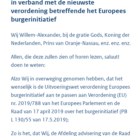
in verband met de nieuwste
o
verordening betreffende het Europees
o
burgerinitiatief
t
t
e
Wij Willem-Alexander, bij de gratie Gods, Koning der
:
Nederlanden, Prins van Oranje-Nassau, enz. enz. enz.
4
3
Allen, die deze zullen zien of horen lezen, saluut!
K
b
doen te weten:
Alzo Wij in overweging genomen hebben, dat het
wenselijk is de Uitvoeringswet verordening Europees
burgerinitiatief aan te passen aan Verordening (EU)
nr. 2019/788 van het Europees Parlement en de
Raad van 17 april 2019 over het burgerinitiatief (PB
L 130/55 van 17.5.2019);
Zo is het, dat Wij, de Afdeling advisering van de Raad