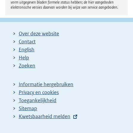
vorm uitgegeven bladen formele status hebben; de hier aangeboden
elektronische versies daarvan worden bij wijze van service aangeboden.
Over deze website
Contact
English
Help
Zoeken
Informatie hergebruiken
Privacy en cookies
Toegankelijkheid
Sitemap
E
Kwetsbaarheid melden
x
t