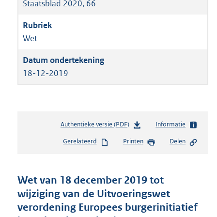
Staatsblad 2020, 66
Wet
18-12-2019
Authentieke versie (PDF)
b
Informatie
e
Gerelateerd
Printen
Delen
s
t
a
n
Wet van 18 december 2019 tot
d
wijziging van de Uitvoeringswet
s
verordening Europees burgerinitiatief
g
r