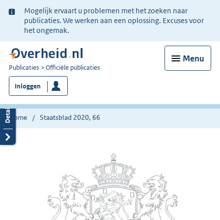
Ter
Mogelijk ervaart u problemen met het zoeken naar
informatie:
publicaties. We werken aan een oplossing. Excuses voor
het ongemak.
Menu
U
Publicaties
Officiële publicaties
bent
Inloggen
nu
hier:
Home
Staatsblad 2020, 66